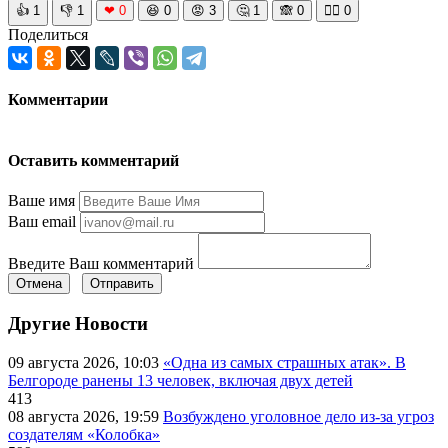
👍
1
👎
1
❤
0
😆
0
😡
3
🤔
1
🙈
0
🧘‍♀️
0
Поделиться
Комментарии
Оставить комментарий
Ваше имя
Ваш email
Введите Ваш комментарий
Отмена
Отправить
Другие Новости
09 августа 2026, 10:03
«Одна из самых страшных атак». В
Белгороде ранены 13 человек, включая двух детей
413
08 августа 2026, 19:59
Возбуждено уголовное дело из-за угроз
создателям «Колобка»