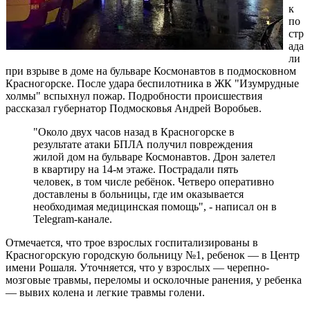
к
по
стр
ада
ли
при взрыве в доме на бульваре Космонавтов в подмосковном
Красногорске. После удара беспилотника в ЖК "Изумрудные
холмы" вспыхнул пожар. Подробности происшествия
рассказал губернатор Подмосковья Андрей Воробьев.
"Около двух часов назад в Красногорске в
результате атаки БПЛА получил повреждения
жилой дом на бульваре Космонавтов. Дрон залетел
в квартиру на 14-м этаже. Пострадали пять
человек, в том числе ребёнок. Четверо оперативно
доставлены в больницы, где им оказывается
необходимая медицинская помощь", - написал он в
Telegram-канале.
Отмечается, что трое взрослых госпитализированы в
Красногорскую городскую больницу №1, ребенок — в Центр
имени Рошаля. Уточняется, что у взрослых — черепно-
мозговые травмы, переломы и осколочные ранения, у ребенка
— вывих колена и легкие травмы голени.