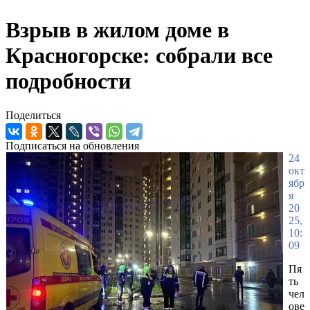
Взрыв в жилом доме в
Красногорске: собрали все
подробности
Поделиться
Подписаться на обновления
24
окт
ябр
я
20
25,
10:
09
Пя
ть
чел
ове