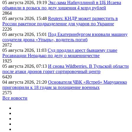
05 августа 2026, 19:19
Экс-зама Набиуллиной в ЦБ Исаева
объявили в розыск по делу хищения 4 млрд рублей
2864
05 августа 2026, 15:48
Reuters: КНДР может разместить в
России ракетное подразделение для ударов по Украине
2226
05 августа 2026, 15:01
Под Екатеринбургом взорвали машину
создателя дрона «Упырь», водитель погиб
2072
05 августа 2026, 11:03
Суд продлил арест бывшему главе
Росавиации Нерадько по делу о мошенничестве
1925
05 августа 2026, 07:13
И снова Wildberries. В Тульской области
после атаки дронов горит сортировочный центр
6420
04 августа 2026, 21:20
Основателя ЧВК «Ястреб» Марущенко
приговорили к 18 годам за похищение военных
2575
Все новости