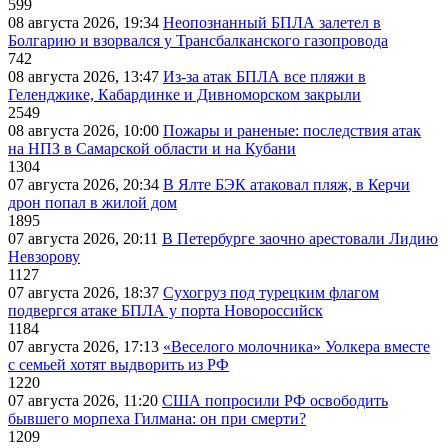
599
08 августа 2026, 19:34
Неопознанный БПЛА залетел в
Болгарию и взорвался у Трансбалканского газопровода
742
08 августа 2026, 13:47
Из-за атак БПЛА все пляжи в
Геленджике, Кабардинке и Дивноморском закрыли
2549
08 августа 2026, 10:00
Пожары и раненые: последствия атак
на НПЗ в Самарской области и на Кубани
1304
07 августа 2026, 20:34
В Ялте БЭК атаковал пляж, в Керчи
дрон попал в жилой дом
1895
07 августа 2026, 20:11
В Петербурге заочно арестовали Лидию
Невзорову
1127
07 августа 2026, 18:37
Сухогруз под турецким флагом
подвергся атаке БПЛА у порта Новороссийск
1184
07 августа 2026, 17:13
«Веселого молочника» Уолкера вместе
с семьей хотят выдворить из РФ
1220
07 августа 2026, 11:20
США попросили РФ освободить
бывшего морпеха Гилмана: он при смерти?
1209