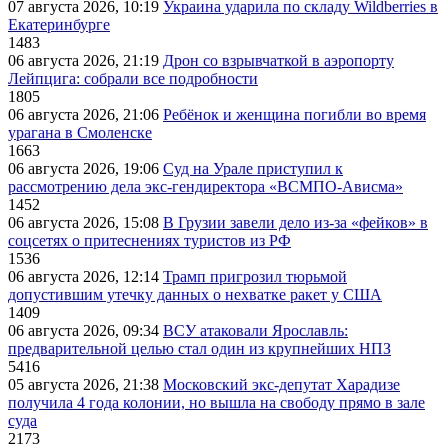
07 августа 2026, 10:19
Украина ударила по складу Wildberries в
Екатеринбурге
1483
06 августа 2026, 21:19
Дрон со взрывчаткой в аэропорту
Лейпцига: собрали все подробности
1805
06 августа 2026, 21:06
Ребёнок и женщина погибли во время
урагана в Смоленске
1663
06 августа 2026, 19:06
Суд на Урале приступил к
рассмотрению дела экс-гендиректора «ВСМПО-Ависма»
1452
06 августа 2026, 15:08
В Грузии завели дело из-за «фейков» в
соцсетях о притеснениях туристов из РФ
1536
06 августа 2026, 12:14
Трамп пригрозил тюрьмой
допустившим утечку данных о нехватке ракет у США
1409
06 августа 2026, 09:34
ВСУ атаковали Ярославль:
предварительной целью стал один из крупнейших НПЗ
5416
05 августа 2026, 21:38
Московский экс-депутат Харадизе
получила 4 года колонии, но вышла на свободу прямо в зале
суда
2173