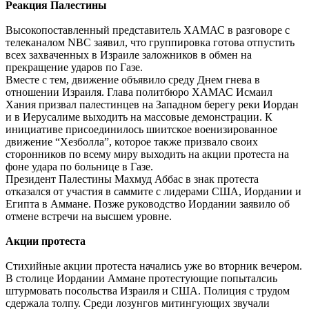
Реакция Палестины
Высокопоставленный представитель ХАМАС в разговоре с
телеканалом NBC заявил, что группировка готова отпустить
всех захваченных в Израиле заложников в обмен на
прекращение ударов по Газе.
Вместе с тем, движение объявило среду Днем гнева в
отношении Израиля. Глава политбюро ХАМАС Исмаил
Хания призвал палестинцев на Западном берегу реки Иордан
и в Иерусалиме выходить на массовые демонстрации. К
инициативе присоединилось шиитское военизированное
движение “Хезболла”, которое также призвало своих
сторонников по всему миру выходить на акции протеста на
фоне удара по больнице в Газе.
Президент Палестины Махмуд Аббас в знак протеста
отказался от участия в саммите с лидерами США, Иордании и
Египта в Аммане. Позже руководство Иордании заявило об
отмене встречи на высшем уровне.
Акции протеста
Стихийные акции протеста начались уже во вторник вечером.
В столице Иордании Аммане протестующие попыталсиь
штурмовать посольства Израиля и США. Полиция с трудом
сдержала толпу. Среди лозунгов митингующих звучали