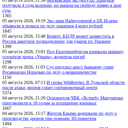
05 августа 2026, 21:38
Московский экс-депутат Харадизе
получила 4 года колонии, но вышла на свободу прямо в зале
суда
1365
05 августа 2026, 19:19
Экс-зама Набиуллиной в ЦБ Исаева
объявили в розыск по делу хищения 4 млрд рублей
1845
05 августа 2026, 15:48
Reuters: КНДР может разместить в
России ракетное подразделение для ударов по Украине
1399
05 августа 2026, 15:01
Под Екатеринбургом взорвали машину
создателя дрона «Упырь», водитель погиб
1298
05 августа 2026, 11:03
Суд продлил арест бывшему главе
Росавиации Нерадько по делу о мошенничестве
1159
05 августа 2026, 07:13
И снова Wildberries. В Тульской области
после атаки дронов горит сортировочный центр
5374
04 августа 2026, 21:20
Основателя ЧВК «Ястреб» Марущенко
приговорили к 18 годам за похищение военных
1667
04 августа 2026, 15:17
Жителя Крыма задержали по делу о
производстве дронов при помощи 3D‑принтера
1494