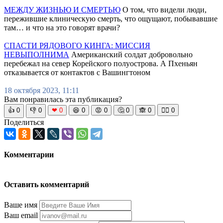
МЕЖДУ ЖИЗНЬЮ И СМЕРТЬЮ
О том, что видели люди,
пережившие клиническую смерть, что ощущают, побывавшие
там… и что на это говорят врачи?
СПАСТИ РЯДОВОГО КИНГА: МИССИЯ
НЕВЫПОЛНИМА
Американский солдат добровольно
перебежал на север Корейского полуострова. А Пхеньян
отказывается от контактов с Вашингтоном
18 октября 2023, 11:11
Вам понравилась эта публикация?
👍
0
👎
0
❤
0
😆
0
😡
0
🤔
0
🙈
0
🧘‍♀️
0
Поделиться
Комментарии
Оставить комментарий
Ваше имя
Ваш email