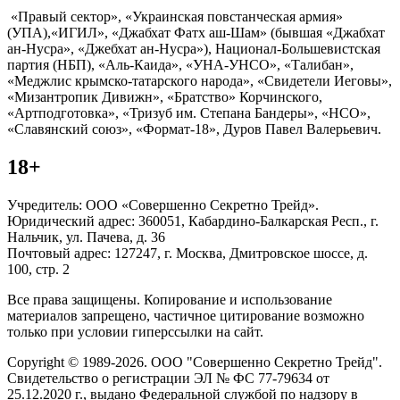
«Правый сектор», «Украинская повстанческая армия»
(УПА),«ИГИЛ», «Джабхат Фатх аш-Шам» (бывшая «Джабхат
ан-Нусра», «Джебхат ан-Нусра»), Национал-Большевистская
партия (НБП), «Аль-Каида», «УНА-УНСО», «Талибан»,
«Меджлис крымско-татарского народа», «Свидетели Иеговы»,
«Мизантропик Дивижн», «Братство» Корчинского,
«Артподготовка», «Тризуб им. Степана Бандеры», «НСО»,
«Славянский союз», «Формат-18», Дуров Павел Валерьевич.
18+
Учредитель: ООО «Совершенно Секретно Трейд».
Юридический адрес: 360051, Кабардино-Балкарская Респ., г.
Нальчик, ул. Пачева, д. 36
Почтовый адрес: 127247, г. Москва, Дмитровское шоссе, д.
100, стр. 2
Все права защищены. Копирование и использование
материалов запрещено, частичное цитирование возможно
только при условии гиперссылки на сайт.
Copyright © 1989-2026. ООО "Совершенно Секретно Трейд".
Свидетельство о регистрации ЭЛ № ФС 77-79634 от
25.12.2020 г., выдано Федеральной службой по надзору в