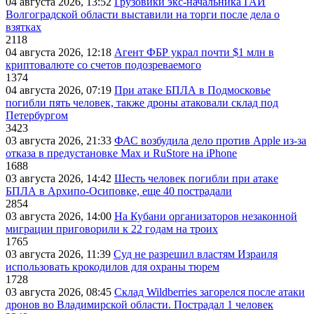
04 августа 2026, 13:52
Грузовики экс-начальника ГАИ
Волгоградской области выставили на торги после дела о
взятках
2118
04 августа 2026, 12:18
Агент ФБР украл почти $1 млн в
криптовалюте со счетов подозреваемого
1374
04 августа 2026, 07:19
При атаке БПЛА в Подмосковье
погибли пять человек, также дроны атаковали склад под
Петербургом
3423
03 августа 2026, 21:33
ФАС возбудила дело против Apple из-за
отказа в предустановке Max и RuStore на iPhone
1688
03 августа 2026, 14:42
Шесть человек погибли при атаке
БПЛА в Архипо-Осиповке, еще 40 пострадали
2854
03 августа 2026, 14:00
На Кубани организаторов незаконной
миграции приговорили к 22 годам на троих
1765
03 августа 2026, 11:39
Суд не разрешил властям Израиля
использовать крокодилов для охраны тюрем
1728
03 августа 2026, 08:45
Склад Wildberries загорелся после атаки
дронов во Владимирской области. Пострадал 1 человек