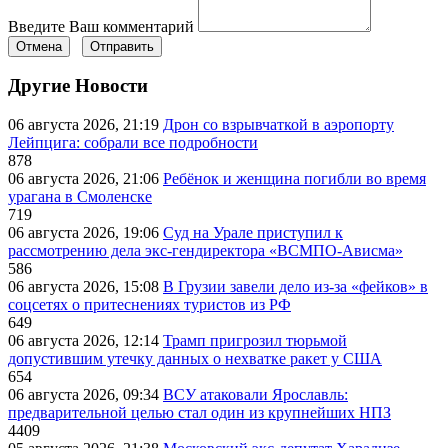
Введите Ваш комментарий
Отмена
Отправить
Другие Новости
06 августа 2026, 21:19
Дрон со взрывчаткой в аэропорту
Лейпцига: собрали все подробности
878
06 августа 2026, 21:06
Ребёнок и женщина погибли во время
урагана в Смоленске
719
06 августа 2026, 19:06
Суд на Урале приступил к
рассмотрению дела экс-гендиректора «ВСМПО-Ависма»
586
06 августа 2026, 15:08
В Грузии завели дело из-за «фейков» в
соцсетях о притеснениях туристов из РФ
649
06 августа 2026, 12:14
Трамп пригрозил тюрьмой
допустившим утечку данных о нехватке ракет у США
654
06 августа 2026, 09:34
ВСУ атаковали Ярославль:
предварительной целью стал один из крупнейших НПЗ
4409