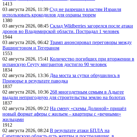
1413
03 августа 2026, 11:39
Суд не разрешил властям Израиля
использовать крокодилов для охраны тюрем
1380
03 августа 2026, 08:45
Склад Wildberries загорелся после атаки
дронов во Владимирской области. Пострадал 1 человек
1944
03 августа 2026, 06:42
Трамп анонсировал переговоры между
Вашингтоном и Тегераном
1553
02 августа 2026, 15:41
Количество погибших при вторжении в
испанскую Сеуту мигрантов достигло 90 человек
1834
02 августа 2026, 13:36
Два моста за сутки обрушились в
Приморье в результате паводка
1837
02 августа 2026, 10:36
268 многодетным семьям в Адыгее
выдали непригодную для строительства землю на болотах
1837
02 августа 2026, 09:22
На смену «схемы Долиной» пришёл
новый формат аферы с жильем – квартиры с «вечными»
жильцами
1912
02 августа 2026, 08:24
В результате атаки БПЛА на
Саратовскую область есть жертвы и пострадавшие, в