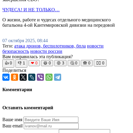
ЧУДЕСА! И НЕ ТОЛЬКО…
О жизни, работе и чудесах отдельного медицинского
батальона 4-ой Кантемировской дивизии на передовой
07 октября 2025, 08:44
Теги:
атака дронов, беспилотников, бпла
новости
безопасность
новости россии
Вам понравилась эта публикация?
👍
0
👎
1
❤
0
😆
0
😡
3
🤔
0
🙈
0
🧘‍♀️
0
Поделиться
Комментарии
Оставить комментарий
Ваше имя
Ваш email