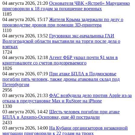
04 августа 2026, 21:20
Основателя ЧВК «Ястреб» Марущенко
приговорили к 18 годам за похищение военных
1185
04 августа 2026, 15:17
Жителя Крыма задержали по делу о
производстве дронов при помощи 3D‑принтера
1110
04 августа 2026, 13:52
Грузовики экс-начальника ГАИ
Волгоградской области выставили на торги после дела о
взятках
1724
04 августа 2026, 12:18
Агент ФБР украл почти $1 млн в
криптовалюте со счетов подозреваемого
1026
04 августа 2026, 07:19
При атаке БПЛА в Подмосковье
погибли пять человек, также дроны атаковали склад под
Петербургом
2956
03 августа 2026, 21:33
ФАС возбудила дело против Apple из-за
отказа в предустановке Max и RuStore на iPhone
1330
03 августа 2026, 14:42
Шесть человек погибли при атаке
БПЛА в Архипо-Осиповке, еще 40 пострадали
2433
03 августа 2026, 14:00
На Кубани организаторов незаконной
миграции приговорили к 22 годам на троих