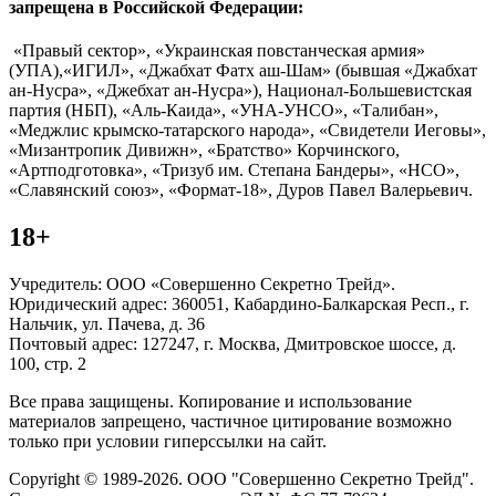
запрещена в Российской Федерации:
«Правый сектор», «Украинская повстанческая армия»
(УПА),«ИГИЛ», «Джабхат Фатх аш-Шам» (бывшая «Джабхат
ан-Нусра», «Джебхат ан-Нусра»), Национал-Большевистская
партия (НБП), «Аль-Каида», «УНА-УНСО», «Талибан»,
«Меджлис крымско-татарского народа», «Свидетели Иеговы»,
«Мизантропик Дивижн», «Братство» Корчинского,
«Артподготовка», «Тризуб им. Степана Бандеры», «НСО»,
«Славянский союз», «Формат-18», Дуров Павел Валерьевич.
18+
Учредитель: ООО «Совершенно Секретно Трейд».
Юридический адрес: 360051, Кабардино-Балкарская Респ., г.
Нальчик, ул. Пачева, д. 36
Почтовый адрес: 127247, г. Москва, Дмитровское шоссе, д.
100, стр. 2
Все права защищены. Копирование и использование
материалов запрещено, частичное цитирование возможно
только при условии гиперссылки на сайт.
Copyright © 1989-2026. ООО "Совершенно Секретно Трейд".