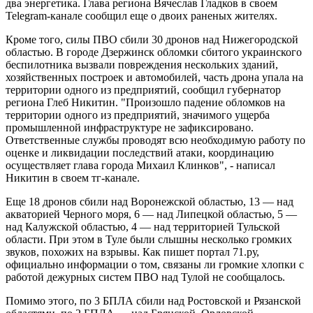
два энергетика. Глава региона Вячеслав Гладков в своем
Telegram-канале сообщил еще о двоих раненых жителях.
Кроме того, силы ПВО сбили 30 дронов над Нижегородской
областью. В городе Дзержинск обломки сбитого украинского
беспилотника вызвали повреждения нескольких зданий,
хозяйственных построек и автомобилей, часть дрона упала на
территории одного из предприятий, сообщил губернатор
региона Глеб Никитин. "Произошло падение обломков на
территории одного из предприятий, значимого ущерба
промышленной инфраструктуре не зафиксировано.
Ответственные службы проводят всю необходимую работу по
оценке и ликвидации последствий атаки, координацию
осуществляет глава города Михаил Клинков", - написал
Никитин в своем тг-канале.
Еще 18 дронов сбили над Воронежской областью, 13 — над
акваторией Черного моря, 6 — над Липецкой областью, 5 —
над Калужской областью, 4 — над территорией Тульской
области. При этом в Туле были слышны несколько громких
звуков, похожих на взрывы. Как пишет портал 71.ру,
официально информации о том, связаны ли громкие хлопки с
работой дежурных систем ПВО над Тулой не сообщалось.
Помимо этого, по 3 БПЛА сбили над Ростовской и Рязанской