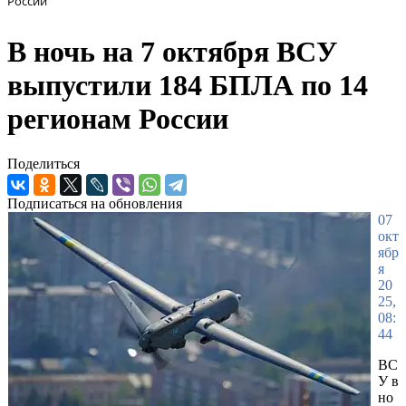
России
В ночь на 7 октября ВСУ
выпустили 184 БПЛА по 14
регионам России
Поделиться
Подписаться на обновления
07
окт
ябр
я
20
25,
08:
44
ВС
У в
но