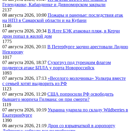
Геленджике, Кабардинке и Дивноморском закрыли
2137
08 августа 2026, 10:00
Пожары и раненые: последствия атак
на НПЗ в Самарской области и на Кубани
1146
07 августа 2026, 20:34
В Ялте БЭК атаковал пляж, в Керчи
дрон попал в жилой дом
1775
07 августа 2026, 20:11
В Петербурге заочно арестовали Лидию
Невзорову
1017
07 августа 2026, 18:37
Сухогруз под турецким флагом
подвергся атаке БПЛА у порта Новороссийск
1093
07 августа 2026, 17:13
«Веселого молочника» Уолкера вместе
с семьей хотят выдворить из РФ
1123
07 августа 2026, 11:20
США попросили РФ освободить
бывшего морпеха Гилмана: он при смерти?
1119
07 августа 2026, 10:19
Украина ударила по складу Wildberries в
Екатеринбурге
1390
06 августа 2026, 21:19
Дрон со взрывчаткой в аэропорту
Лейпцига: собрали все подробности