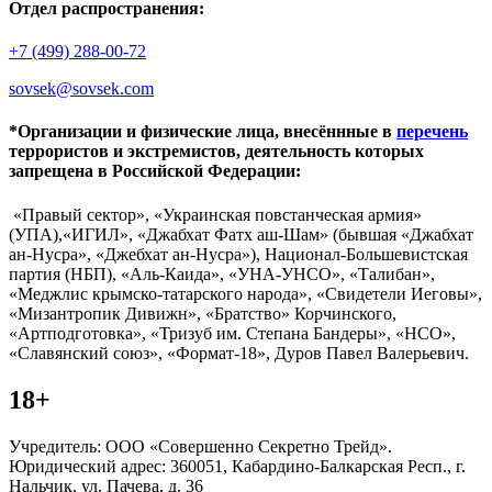
Отдел распространения:
+7 (499) 288-00-72
sovsek@sovsek.com
*Организации и физические лица, внесённные в
перечень
террористов и экстремистов, деятельность которых
запрещена в Российской Федерации:
«Правый сектор», «Украинская повстанческая армия»
(УПА),«ИГИЛ», «Джабхат Фатх аш-Шам» (бывшая «Джабхат
ан-Нусра», «Джебхат ан-Нусра»), Национал-Большевистская
партия (НБП), «Аль-Каида», «УНА-УНСО», «Талибан»,
«Меджлис крымско-татарского народа», «Свидетели Иеговы»,
«Мизантропик Дивижн», «Братство» Корчинского,
«Артподготовка», «Тризуб им. Степана Бандеры», «НСО»,
«Славянский союз», «Формат-18», Дуров Павел Валерьевич.
18+
Учредитель: ООО «Совершенно Секретно Трейд».
Юридический адрес: 360051, Кабардино-Балкарская Респ., г.
Нальчик, ул. Пачева, д. 36