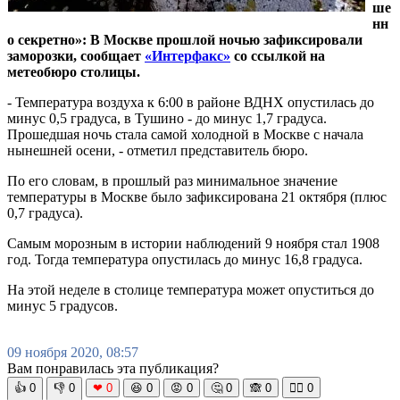
ше
нн
о секретно»: В Москве прошлой ночью зафиксировали
заморозки, сообщает
«Интерфакс»
со ссылкой на
метеобюро столицы.
- Температура воздуха к 6:00 в районе ВДНХ опустилась до
минус 0,5 градуса, в Тушино - до минус 1,7 градуса.
Прошедшая ночь стала самой холодной в Москве с начала
нынешней осени, - отметил представитель бюро.
По его словам, в прошлый раз минимальное значение
температуры в Москве было зафиксирована 21 октября (плюс
0,7 градуса).
Самым морозным в истории наблюдений 9 ноября стал 1908
год. Тогда температура опустилась до минус 16,8 градуса.
На этой неделе в столице температура может опуститься до
минус 5 градусов.
09 ноября 2020, 08:57
Вам понравилась эта публикация?
👍
0
👎
0
❤
0
😆
0
😡
0
🤔
0
🙈
0
🧘‍♀️
0