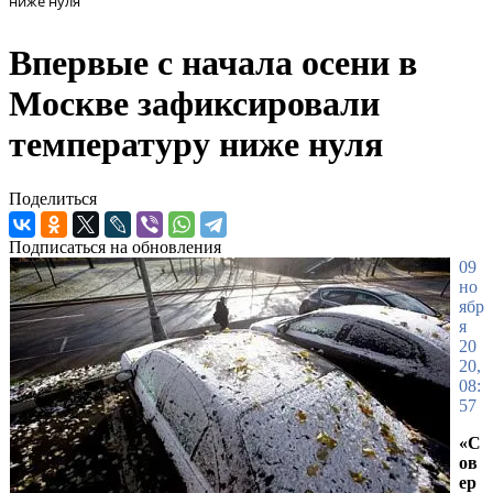
ниже нуля
Впервые с начала осени в
Москве зафиксировали
температуру ниже нуля
Поделиться
Подписаться на обновления
09
но
ябр
я
20
20,
08:
57
«С
ов
ер