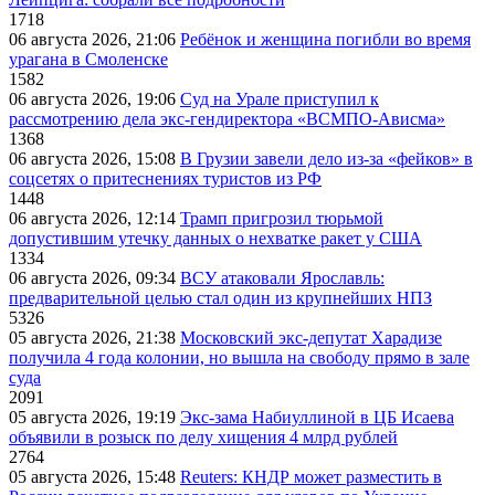
1718
06 августа 2026, 21:06
Ребёнок и женщина погибли во время
урагана в Смоленске
1582
06 августа 2026, 19:06
Суд на Урале приступил к
рассмотрению дела экс-гендиректора «ВСМПО-Ависма»
1368
06 августа 2026, 15:08
В Грузии завели дело из-за «фейков» в
соцсетях о притеснениях туристов из РФ
1448
06 августа 2026, 12:14
Трамп пригрозил тюрьмой
допустившим утечку данных о нехватке ракет у США
1334
06 августа 2026, 09:34
ВСУ атаковали Ярославль:
предварительной целью стал один из крупнейших НПЗ
5326
05 августа 2026, 21:38
Московский экс-депутат Харадизе
получила 4 года колонии, но вышла на свободу прямо в зале
суда
2091
05 августа 2026, 19:19
Экс-зама Набиуллиной в ЦБ Исаева
объявили в розыск по делу хищения 4 млрд рублей
2764
05 августа 2026, 15:48
Reuters: КНДР может разместить в