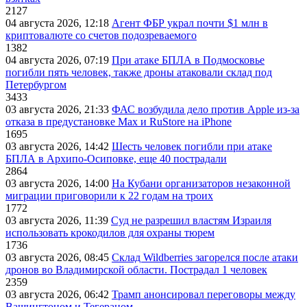
2127
04 августа 2026, 12:18
Агент ФБР украл почти $1 млн в
криптовалюте со счетов подозреваемого
1382
04 августа 2026, 07:19
При атаке БПЛА в Подмосковье
погибли пять человек, также дроны атаковали склад под
Петербургом
3433
03 августа 2026, 21:33
ФАС возбудила дело против Apple из-за
отказа в предустановке Max и RuStore на iPhone
1695
03 августа 2026, 14:42
Шесть человек погибли при атаке
БПЛА в Архипо-Осиповке, еще 40 пострадали
2864
03 августа 2026, 14:00
На Кубани организаторов незаконной
миграции приговорили к 22 годам на троих
1772
03 августа 2026, 11:39
Суд не разрешил властям Израиля
использовать крокодилов для охраны тюрем
1736
03 августа 2026, 08:45
Склад Wildberries загорелся после атаки
дронов во Владимирской области. Пострадал 1 человек
2359
03 августа 2026, 06:42
Трамп анонсировал переговоры между
Вашингтоном и Тегераном