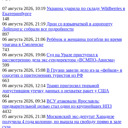
07 августа 2026, 10:19
Украина ударила по складу Wildberries в
Екатеринбурге
148
06 августа 2026, 21:19
Дрон со взрывчаткой в аэропорту
Лейпцига: собрали все подробности
897
06 августа 2026, 21:06
Ребёнок и женщина погибли во время
урагана в Смоленске
743
06 августа 2026, 19:06
Суд на Урале приступил к
рассмотрению дела экс-гендиректора «ВСМПО-Ависма»
599
06 августа 2026, 15:08
В Грузии завели дело из-за «фейков» в
соцсетях о притеснениях туристов из РФ
663
06 августа 2026, 12:14
Трамп пригрозил тюрьмой
допустившим утечку данных о нехватке ракет у США
664
06 августа 2026, 09:34
ВСУ атаковали Ярославль:
предварительной целью стал один из крупнейших НПЗ
4432
05 августа 2026, 21:38
Московский экс-депутат Харадизе
получила 4 года колонии, но вышла на свободу прямо в зале
суда