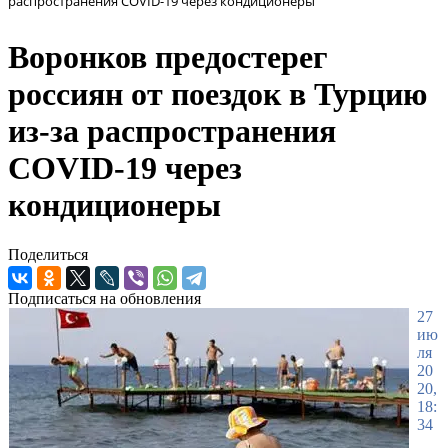
распространения COVID-19 через кондиционеры
Воронков предостерег
россиян от поездок в Турцию
из-за распространения
COVID-19 через
кондиционеры
Поделиться
Подписаться на обновления
27
ию
ля
20
20,
18:
34