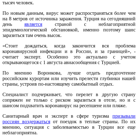
тысяч человек.
По новым данным, вирус может распространяться более чем
на 8 метров от источника заражения. Турция на сегодняшний
день
является
страной с неблагоприятной
эпидемиологической обстановкой, именно поэтому шанс
заразиться там очень высок.
«Стоит дождаться, когда закончится вся проблема
коронавирусной инфекции и в России, и за границей», -
считает эксперт. Особенно это актуально с учетом
открывающегося с 1 августа авиасообщения с Турцией.
По мнению Воронкова, лучше отдать предпочтение
российским курортам или изучить прелести глубинки нашей
страны, устроив по-настоящему самобытный отдых.
Специалист подчеркивает, что перелет в другую страну
сопряжен не только с риском заразиться в отеле, но и с
шансом подхватить коронавирус на ресепшене или пляже.
Санитарный врач и эксперт в сфере туризма
призывали
россиян воздержаться
от поездок в теплые страны. По их
мнению, ситуация с заболеваемостью в Турции все еще
неблагоприятна.