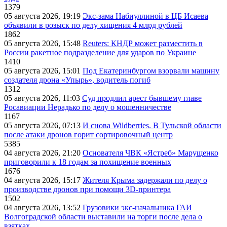
1379
05 августа 2026, 19:19
Экс-зама Набиуллиной в ЦБ Исаева
объявили в розыск по делу хищения 4 млрд рублей
1862
05 августа 2026, 15:48
Reuters: КНДР может разместить в
России ракетное подразделение для ударов по Украине
1410
05 августа 2026, 15:01
Под Екатеринбургом взорвали машину
создателя дрона «Упырь», водитель погиб
1312
05 августа 2026, 11:03
Суд продлил арест бывшему главе
Росавиации Нерадько по делу о мошенничестве
1167
05 августа 2026, 07:13
И снова Wildberries. В Тульской области
после атаки дронов горит сортировочный центр
5385
04 августа 2026, 21:20
Основателя ЧВК «Ястреб» Марущенко
приговорили к 18 годам за похищение военных
1676
04 августа 2026, 15:17
Жителя Крыма задержали по делу о
производстве дронов при помощи 3D‑принтера
1502
04 августа 2026, 13:52
Грузовики экс-начальника ГАИ
Волгоградской области выставили на торги после дела о
взятках