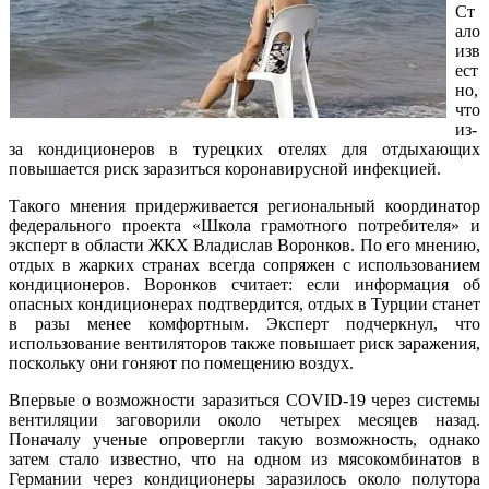
Ст
ало
изв
ест
но,
что
из-
за кондиционеров в турецких отелях для отдыхающих
повышается риск заразиться коронавирусной инфекцией.
Такого мнения придерживается региональный координатор
федерального проекта «Школа грамотного потребителя» и
эксперт в области ЖКХ Владислав Воронков. По его мнению,
отдых в жарких странах всегда сопряжен с использованием
кондиционеров. Воронков считает: если информация об
опасных кондиционерах подтвердится, отдых в Турции станет
в разы менее комфортным. Эксперт подчеркнул, что
использование вентиляторов также повышает риск заражения,
поскольку они гоняют по помещению воздух.
Впервые о возможности заразиться COVID-19 через системы
вентиляции заговорили около четырех месяцев назад.
Поначалу ученые опровергли такую возможность, однако
затем стало известно, что на одном из мясокомбинатов в
Германии через кондиционеры заразилось около полутора