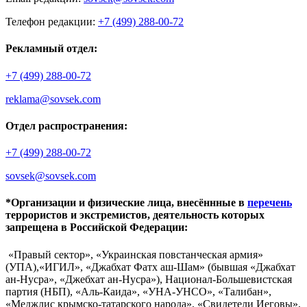
Телефон редакции:
+7 (499) 288-00-72
Рекламный отдел:
+7 (499) 288-00-72
reklama@sovsek.com
Отдел распространения:
+7 (499) 288-00-72
sovsek@sovsek.com
*Организации и физические лица, внесённные в
перечень
террористов и экстремистов, деятельность которых
запрещена в Российской Федерации:
«Правый сектор», «Украинская повстанческая армия»
(УПА),«ИГИЛ», «Джабхат Фатх аш-Шам» (бывшая «Джабхат
ан-Нусра», «Джебхат ан-Нусра»), Национал-Большевистская
партия (НБП), «Аль-Каида», «УНА-УНСО», «Талибан»,
«Меджлис крымско-татарского народа», «Свидетели Иеговы»,