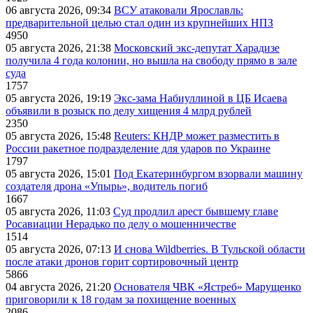
06 августа 2026, 09:34
ВСУ атаковали Ярославль:
предварительной целью стал один из крупнейших НПЗ
4950
05 августа 2026, 21:38
Московский экс-депутат Харадизе
получила 4 года колонии, но вышла на свободу прямо в зале
суда
1757
05 августа 2026, 19:19
Экс-зама Набиуллиной в ЦБ Исаева
объявили в розыск по делу хищения 4 млрд рублей
2350
05 августа 2026, 15:48
Reuters: КНДР может разместить в
России ракетное подразделение для ударов по Украине
1797
05 августа 2026, 15:01
Под Екатеринбургом взорвали машину
создателя дрона «Упырь», водитель погиб
1667
05 августа 2026, 11:03
Суд продлил арест бывшему главе
Росавиации Нерадько по делу о мошенничестве
1514
05 августа 2026, 07:13
И снова Wildberries. В Тульской области
после атаки дронов горит сортировочный центр
5866
04 августа 2026, 21:20
Основателя ЧВК «Ястреб» Марущенко
приговорили к 18 годам за похищение военных
2086