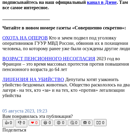
подписывайтесь на наш официальный
канал в Дзене
. Там
все самое интересное.
____________________
Читайте в новом номере газеты «Совершенно секретно»:
ОХОТА НА ОПЕРОВ
Кто и зачем подвел под уголовку
оперативников ГУУР МВД России, обвинив их в похищении
человека, по которому ранее уже были осуждены другие люди
ВОЗРАСТ ПЕНСИОННОГО НЕСОГЛАСИЯ
2023 год во
Франции – это время массовых протестов против повышения
пенсионного возраста до 64 лет
ЛИЦЕНЗИЯ НА УБИЙСТВО
Депутаты хотят узаконить
убийство бездомных животных. Общество раскололось на два
лагеря - на тех, кто «за» и на тех, кто «против» легализации
убийства
05 августа 2023, 19:23
Вам понравилась эта публикация?
👍
0
👎
0
❤
0
😆
0
😡
0
🤔
0
🙈
0
🧘‍♀️
0
Поделиться