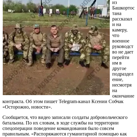
из
Башкортос
тана
рассказал
и на
камеру,
что
военное
руководст
во не дает
перейти
им в
другое
подраздел
ение,
несмотря
на
окончание
контракта. Об этом пишет Telegram-канал Ксении Собчак
«Осторожно, новости».
Сообщается, что видео записали солдаты добровольческого
батальона. По их словам, в ходе службы на территории
спецоперации поведение командования было совсем
правильным. «Распоряжаются гуманитарной помощью как