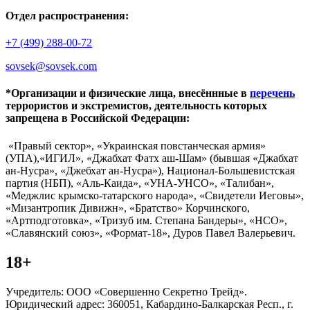
Отдел распространения:
+7 (499) 288-00-72
sovsek@sovsek.com
*Организации и физические лица, внесённные в
перечень
террористов и экстремистов, деятельность которых
запрещена в Российской Федерации:
«Правый сектор», «Украинская повстанческая армия»
(УПА),«ИГИЛ», «Джабхат Фатх аш-Шам» (бывшая «Джабхат
ан-Нусра», «Джебхат ан-Нусра»), Национал-Большевистская
партия (НБП), «Аль-Каида», «УНА-УНСО», «Талибан»,
«Меджлис крымско-татарского народа», «Свидетели Иеговы»,
«Мизантропик Дивижн», «Братство» Корчинского,
«Артподготовка», «Тризуб им. Степана Бандеры», «НСО»,
«Славянский союз», «Формат-18», Дуров Павел Валерьевич.
18+
Учредитель: ООО «Совершенно Секретно Трейд».
Юридический адрес: 360051, Кабардино-Балкарская Респ., г.