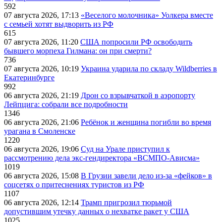
592
07 августа 2026, 17:13
«Веселого молочника» Уолкера вместе
с семьей хотят выдворить из РФ
615
07 августа 2026, 11:20
США попросили РФ освободить
бывшего морпеха Гилмана: он при смерти?
736
07 августа 2026, 10:19
Украина ударила по складу Wildberries в
Екатеринбурге
992
06 августа 2026, 21:19
Дрон со взрывчаткой в аэропорту
Лейпцига: собрали все подробности
1346
06 августа 2026, 21:06
Ребёнок и женщина погибли во время
урагана в Смоленске
1220
06 августа 2026, 19:06
Суд на Урале приступил к
рассмотрению дела экс-гендиректора «ВСМПО-Ависма»
1019
06 августа 2026, 15:08
В Грузии завели дело из-за «фейков» в
соцсетях о притеснениях туристов из РФ
1107
06 августа 2026, 12:14
Трамп пригрозил тюрьмой
допустившим утечку данных о нехватке ракет у США
1025