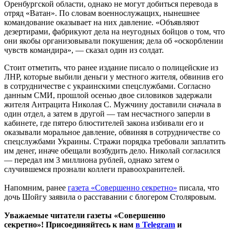
Оренбургской области, однако не могут добиться перевода в
отряд «Ватан». По словам военнослужащих, нынешнее
командование оказывает на них давление. «Объявляют
дезертирами, фабрикуют дела на неугодных бойцов о том, что
они якобы организовывали покушения; дела об «оскорблении
чувств командира», — сказал один из солдат.
Стоит отметить, что ранее издание писало о полицейские из
ЛНР, которые выбили деньги у местного жителя, обвинив его
в сотрудничестве с украинскими спецслужбами. Согласно
данным СМИ, прошлой осенью двое силовиков задержали
жителя Антрацита Николая С. Мужчину доставили сначала в
один отдел, а затем в другой — там несчастного заперли в
кабинете, где пятеро блюстителей закона избивали его и
оказывали моральное давление, обвиняя в сотрудничестве со
спецслужбами Украины. Стражи порядка требовали заплатить
им денег, иначе обещали возбудить дело. Николай согласился
— передал им 3 миллиона рублей, однако затем о
случившемся прознали коллеги правоохранителей.
Напомним, ранее
газета «Совершенно секретно»
писала, что
дочь Шойгу заявила о расставании с блогером Столяровым.
Уважаемые читатели газеты «Совершенно
секретно»! Присоединяйтесь к нам
в Telegram
и