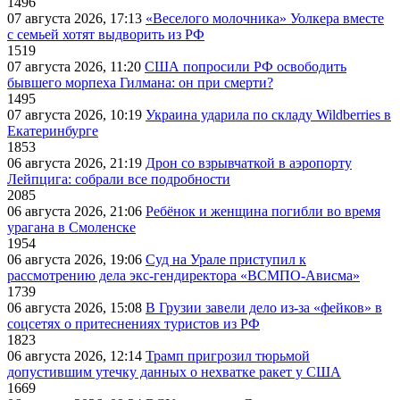
1496
07 августа 2026, 17:13
«Веселого молочника» Уолкера вместе
с семьей хотят выдворить из РФ
1519
07 августа 2026, 11:20
США попросили РФ освободить
бывшего морпеха Гилмана: он при смерти?
1495
07 августа 2026, 10:19
Украина ударила по складу Wildberries в
Екатеринбурге
1853
06 августа 2026, 21:19
Дрон со взрывчаткой в аэропорту
Лейпцига: собрали все подробности
2085
06 августа 2026, 21:06
Ребёнок и женщина погибли во время
урагана в Смоленске
1954
06 августа 2026, 19:06
Суд на Урале приступил к
рассмотрению дела экс-гендиректора «ВСМПО-Ависма»
1739
06 августа 2026, 15:08
В Грузии завели дело из-за «фейков» в
соцсетях о притеснениях туристов из РФ
1823
06 августа 2026, 12:14
Трамп пригрозил тюрьмой
допустившим утечку данных о нехватке ракет у США
1669