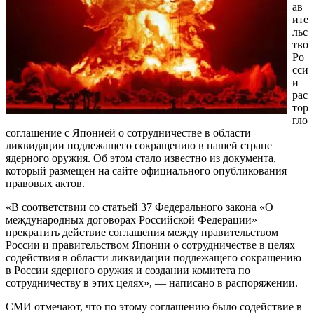
ав
ите
льс
тво
Ро
сси
и
рас
тор
гло
соглашение с Японией о сотрудничестве в области
ликвидации подлежащего сокращению в нашей стране
ядерного оружия. Об этом стало известно из документа,
который размещен на сайте официального опубликования
правовых актов.
«В соответствии со статьей 37 Федерального закона «О
международных договорах Российской Федерации»
прекратить действие соглашения между правительством
России и правительством Японии о сотрудничестве в целях
содействия в области ликвидации подлежащего сокращению
в России ядерного оружия и создании комитета по
сотрудничеству в этих целях», — написано в распоряжении.
СМИ отмечают, что по этому соглашению было содействие в