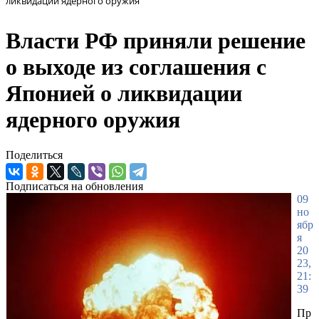
ликвидации ядерного оружия
Власти РФ приняли решение
о выходе из соглашения с
Японией о ликвидации
ядерного оружия
Поделиться
Подписаться на обновления
09
но
ябр
я
20
23,
21:
39
Пр