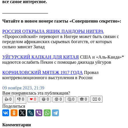
все самое интересное.
____________________
Читайте в новом номере газеты «Совершенно секретно»:
РОССИЯ ОТКРЫЛА ЯЩИК ПАНДОРЫ НИГЕРА
«Пророссийский» переворот в Нигере может быть связан с
переделом африканских сырьевых богатств, от которых
сильно зависит Запад
УЙГУРСКИЙ КАПКАН ДЛЯ КИТАЯ
США и «Аль-Каида»*
надеются ослабить Пекин с помощью джихада уйгуров
КОРНИЛОВСКИЙ МЯТЕЖ 1917 ГОДА
Провал
контрреволюционного выступления в России
09 ноября 2023, 21:39
Вам понравилась эта публикация?
👍
0
👎
0
❤
0
😆
0
😡
0
🤔
0
🙈
0
🧘‍♀️
0
Поделиться
Комментарии