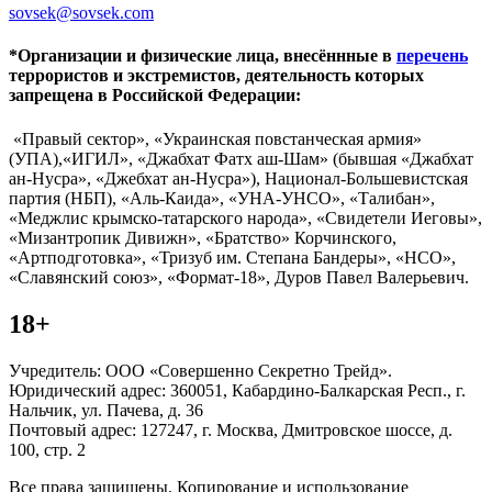
sovsek@sovsek.com
*Организации и физические лица, внесённные в
перечень
террористов и экстремистов, деятельность которых
запрещена в Российской Федерации:
«Правый сектор», «Украинская повстанческая армия»
(УПА),«ИГИЛ», «Джабхат Фатх аш-Шам» (бывшая «Джабхат
ан-Нусра», «Джебхат ан-Нусра»), Национал-Большевистская
партия (НБП), «Аль-Каида», «УНА-УНСО», «Талибан»,
«Меджлис крымско-татарского народа», «Свидетели Иеговы»,
«Мизантропик Дивижн», «Братство» Корчинского,
«Артподготовка», «Тризуб им. Степана Бандеры», «НСО»,
«Славянский союз», «Формат-18», Дуров Павел Валерьевич.
18+
Учредитель: ООО «Совершенно Секретно Трейд».
Юридический адрес: 360051, Кабардино-Балкарская Респ., г.
Нальчик, ул. Пачева, д. 36
Почтовый адрес: 127247, г. Москва, Дмитровское шоссе, д.
100, стр. 2
Все права защищены. Копирование и использование