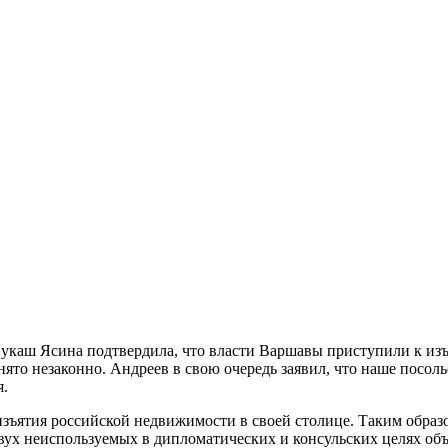
аш Ясина подтвердила, что власти Варшавы приступили к изъят
анято незаконно. Андреев в свою очередь заявил, что наше пос
я.
с изъятия российской недвижимости в своей столице. Таким обра
вух неиспользуемых в дипломатических и консульских целях об