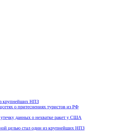
 из крупнейших НПЗ
оцсетях о притеснениях туристов из РФ
утечку данных о нехватке ракет у США
ьной целью стал один из крупнейших НПЗ