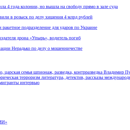
ла 4 года колонии, но вышла на свободу прямо в зале суда
вили в розыск по делу хищения 4 млрд рублей
и ракетное подразделение для ударов по Украине
здателя дрона «Упырь», водитель погиб
иации Нерадько по делу о мошенничестве
о, царская семья
шпионаж, разведка, контрразведка
Владимир П
торическая
терроризм
литература, детектив, рассказы
международ
 мигранты
интервью
МИ»