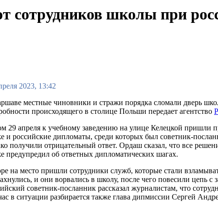
т сотрудников школы при рос
преля 2023, 13:42
ршаве местные чиновники и стражи порядка сломали дверь школы
обности происходящего в столице Польши передает агентство
м 29 апреля к учебному заведению на улице Келецкой пришли 
е и российские дипломаты, среди которых был советник-послан
ко получили отрицательный ответ. Ордаш сказал, что все решен
е предупредил об ответных дипломатических шагах.
ре на место пришли сотрудники служб, которые стали взламыват
ахнулись, и они ворвались в школу, после чего повесили цепь с
ийский советник-посланник рассказал журналистам, что сотрудн
ас в ситуации разбирается также глава дипмиссии Сергей Андре