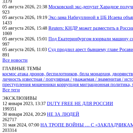
3379
05 августа 2026, 21:38
Московский экс-депутат Харадизе получи
923
05 августа 2026, 19:19
Экс-зама Набиуллиной в ЦБ Исаева объя
1433
05 августа 2026, 15:48
Reuters: КНДР может разместить в Росси
1069
05 августа 2026, 15:01
Под Екатеринбургом взорвали машину со
997
05 августа 2026, 11:03
Суд продлил арест бывшему главе Росав
891
Все новости
ГЛАВНЫЕ ТЕМЫ
космос
атака дронов, беспилотников, бпла
монархия, дворянств
личность известная / популярная / уважаемая / знаменитая / ис
преступления
мошенники
коррупция
миграционная политика,
Все теги
ЭКСКЛЮЗИВЫ
12 января 2023, 13:37
DUTY FREE НЕ ДЛЯ РОССИИ
199351
30 января 2024, 20:29
НЕ ЗА ЛЮДЕЙ
262717
31 мая 2024, 07:00
НА ТРОПЕ ВОЙНЫ … С «ЗАКЛАДЧИКА
203314