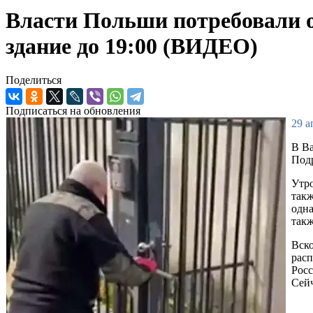
Власти Польши потребовали о
здание до 19:00 (ВИДЕО)
Поделиться
Подписаться на обновления
29 а
В Ва
Подр
Утро
такж
одна
такж
Вско
расп
Росс
Сейч