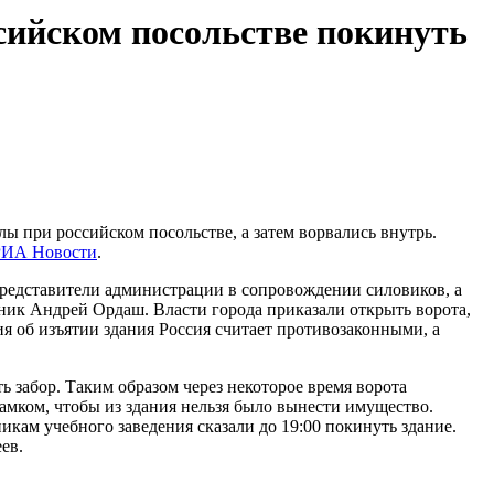
сийском посольстве покинуть
 при российском посольстве, а затем ворвались внутрь.
РИА Новости
.
представители администрации в сопровождении силовиков, а
ник Андрей Ордаш. Власти города приказали открыть ворота,
ия об изъятии здания Россия считает противозаконными, а
ь забор. Таким образом через некоторое время ворота
 замком, чтобы из здания нельзя было вынести имущество.
икам учебного заведения сказали до 19:00 покинуть здание.
ев.