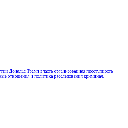
утин
Дональд Трамп
власть
организованная преступность
ные отношения и политика
расследования
криминал,