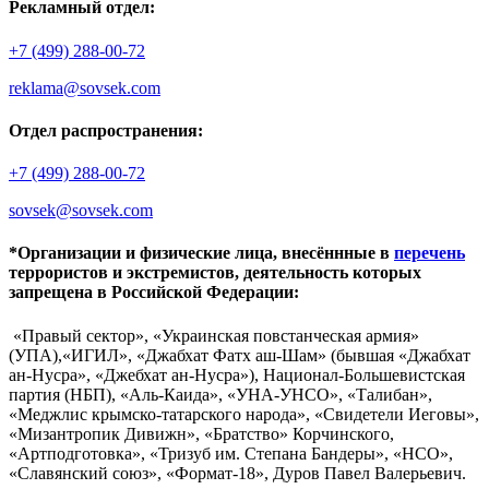
Рекламный отдел:
+7 (499) 288-00-72
reklama@sovsek.com
Отдел распространения:
+7 (499) 288-00-72
sovsek@sovsek.com
*Организации и физические лица, внесённные в
перечень
террористов и экстремистов, деятельность которых
запрещена в Российской Федерации:
«Правый сектор», «Украинская повстанческая армия»
(УПА),«ИГИЛ», «Джабхат Фатх аш-Шам» (бывшая «Джабхат
ан-Нусра», «Джебхат ан-Нусра»), Национал-Большевистская
партия (НБП), «Аль-Каида», «УНА-УНСО», «Талибан»,
«Меджлис крымско-татарского народа», «Свидетели Иеговы»,
«Мизантропик Дивижн», «Братство» Корчинского,
«Артподготовка», «Тризуб им. Степана Бандеры», «НСО»,
«Славянский союз», «Формат-18», Дуров Павел Валерьевич.