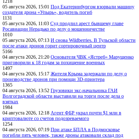
1218
05 августа 2026, 15:01
Под Екатеринбургом взорвали машину
создателя дрона «Упырь», водитель погиб
1131
05 августа 2026, 11:03
Суд продлил арест бывшему главе
Росавиации Нерадько по делу о мошенничестве
1010
05 августа 2026, 07:13
И снова Wildberries. В Тульской области
после атаки дронов горит сортировочный центр
5166
04 августа 2026, 21:20
Основателя ЧВК «Ястреб» Марущенко
приговорили к 18 годам за похищение военных
1497
04 августа 2026, 15:17
Жителя Крыма задержали по делу о
производстве дронов при помощи 3D‑принтера
1365
04 августа 2026, 13:52
Грузовики экс-начальника ГАИ
Волгоградской области выставили на торги после дела о
взятках
1984
04 августа 2026, 12:18
Агент ФБР украл почти $1 млн в
криптовалюте со счетов подозреваемого
1254
04 августа 2026, 07:19
При атаке БПЛА в Подмосковье
погибли пять человек, также дроны атаковали склад под