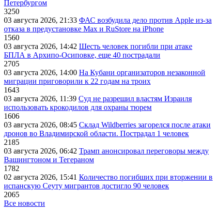
Петербургом
3250
03 августа 2026, 21:33
ФАС возбудила дело против Apple из-за
отказа в предустановке Max и RuStore на iPhone
1560
03 августа 2026, 14:42
Шесть человек погибли при атаке
БПЛА в Архипо-Осиповке, еще 40 пострадали
2705
03 августа 2026, 14:00
На Кубани организаторов незаконной
миграции приговорили к 22 годам на троих
1643
03 августа 2026, 11:39
Суд не разрешил властям Израиля
использовать крокодилов для охраны тюрем
1606
03 августа 2026, 08:45
Склад Wildberries загорелся после атаки
дронов во Владимирской области. Пострадал 1 человек
2185
03 августа 2026, 06:42
Трамп анонсировал переговоры между
Вашингтоном и Тегераном
1782
02 августа 2026, 15:41
Количество погибших при вторжении в
испанскую Сеуту мигрантов достигло 90 человек
2065
Все новости