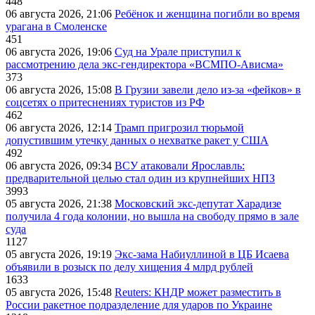
448
06 августа 2026, 21:06
Ребёнок и женщина погибли во время
урагана в Смоленске
451
06 августа 2026, 19:06
Суд на Урале приступил к
рассмотрению дела экс-гендиректора «ВСМПО-Ависма»
373
06 августа 2026, 15:08
В Грузии завели дело из-за «фейков» в
соцсетях о притеснениях туристов из РФ
462
06 августа 2026, 12:14
Трамп пригрозил тюрьмой
допустившим утечку данных о нехватке ракет у США
492
06 августа 2026, 09:34
ВСУ атаковали Ярославль:
предварительной целью стал один из крупнейших НПЗ
3993
05 августа 2026, 21:38
Московский экс-депутат Харадизе
получила 4 года колонии, но вышла на свободу прямо в зале
суда
1127
05 августа 2026, 19:19
Экс-зама Набиуллиной в ЦБ Исаева
объявили в розыск по делу хищения 4 млрд рублей
1633
05 августа 2026, 15:48
Reuters: КНДР может разместить в
России ракетное подразделение для ударов по Украине