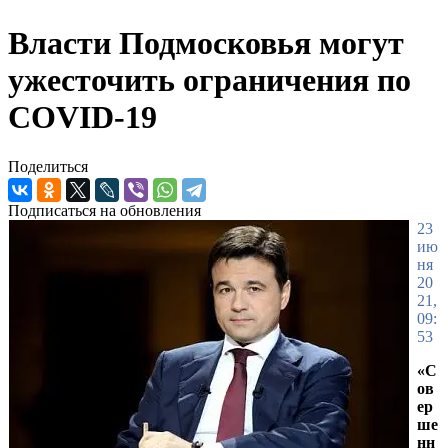
Власти Подмосковья могут
ужесточить ограничения по
COVID-19
Поделиться
Подписаться на обновления
23
ию
ня
20
21,
09:
53
«С
ов
ер
ше
нн