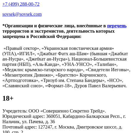
+7 (499) 288-00-72
sovsek@sovsek.com
*Организации и физические лица, внесённные в
перечень
террористов и экстремистов, деятельность которых
запрещена в Российской Федерации:
«Правый сектор», «Украинская повстанческая армия»
(УПА),«ИГИЛ», «Джабхат Фатх аш-Шам» (бывшая «Джабхат
ан-Нусра», «Джебхат ан-Нусра»), Национал-Большевистская
партия (НБП), «Аль-Каида», «УНА-УНСО», «Талибан»,
«Меджлис крымско-татарского народа», «Свидетели Иеговы»,
«Мизантропик Дивижн», «Братство» Корчинского,
«Артподготовка», «Тризуб им. Степана Бандеры», «НСО»,
«Славянский союз», «Формат-18», Дуров Павел Валерьевич.
18+
Учредитель: ООО «Совершенно Секретно Трейд».
Юридический адрес: 360051, Кабардино-Балкарская Респ., г.
Нальчик, ул. Пачева, д. 36
Почтовый адрес: 127247, г. Москва, Дмитровское шоссе, д.
100, стр. 2