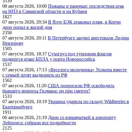
3539
08 августа 2026, 10:00
Пожары и раненые: последствия атак
на НПЗ в Самарской области и на Кубани
1827
07 августа 2026, 20:34
В Ялте БЭК атаковал пляж, в Керчи
дрон попал в жилой дом
2358
07 августа 2026, 20:11
В Петербурге заочно арестовали Лидию
Невзорову
1505
07 августа 2026, 18:37
Сухогруз под турецким флагом
подвергся атаке БПЛА у порта Новороссийск
1537
07 августа 2026, 17:13
«Веселого молочника» Уолкера вместе
с семьей хотят выдворить из РФ
1562
07 августа 2026, 11:20
США попросили РФ освободить
бывшего морпеха Гилмана: он при смерти?
1533
07 августа 2026, 10:19
Украина ударила по складу Wildberries в
Екатеринбурге
1911
06 августа 2026, 21:19
Дрон со взрывчаткой в аэропорту
Лейпцига: собрали все подробности
2125