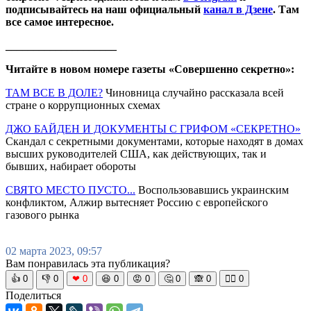
подписывайтесь на наш официальный
канал в Дзене
. Там
все самое интересное.
____________________
Читайте в новом номере газеты «Совершенно секретно»:
ТАМ ВСЕ В ДОЛЕ?
Чиновница случайно рассказала всей
стране о коррупционных схемах
ДЖО БАЙДЕН И ДОКУМЕНТЫ С ГРИФОМ «СЕКРЕТНО»
Скандал с секретными документами, которые находят в домах
высших руководителей США, как действующих, так и
бывших, набирает обороты
СВЯТО МЕСТО ПУСТО...
Воспользовавшись украинским
конфликтом, Алжир вытесняет Россию с европейского
газового рынка
02 марта 2023, 09:57
Вам понравилась эта публикация?
👍
0
👎
0
❤
0
😆
0
😡
0
🤔
0
🙈
0
🧘‍♀️
0
Поделиться