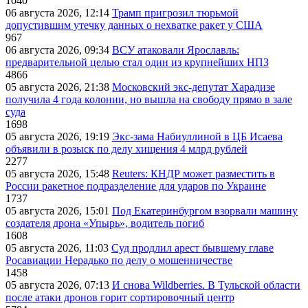
1040
06 августа 2026, 12:14
Трамп пригрозил тюрьмой
допустившим утечку данных о нехватке ракет у США
967
06 августа 2026, 09:34
ВСУ атаковали Ярославль:
предварительной целью стал один из крупнейших НПЗ
4866
05 августа 2026, 21:38
Московский экс-депутат Харадизе
получила 4 года колонии, но вышла на свободу прямо в зале
суда
1698
05 августа 2026, 19:19
Экс-зама Набиуллиной в ЦБ Исаева
объявили в розыск по делу хищения 4 млрд рублей
2277
05 августа 2026, 15:48
Reuters: КНДР может разместить в
России ракетное подразделение для ударов по Украине
1737
05 августа 2026, 15:01
Под Екатеринбургом взорвали машину
создателя дрона «Упырь», водитель погиб
1608
05 августа 2026, 11:03
Суд продлил арест бывшему главе
Росавиации Нерадько по делу о мошенничестве
1458
05 августа 2026, 07:13
И снова Wildberries. В Тульской области
после атаки дронов горит сортировочный центр