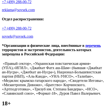
+7 (499) 288-00-72
reklama@sovsek.com
Отдел распространения:
+7 (499) 288-00-72
sovsek@sovsek.com
*Организации и физические лица, внесённные в
перечень
террористов и экстремистов, деятельность которых
запрещена в Российской Федерации:
«Правый сектор», «Украинская повстанческая армия»
(УПА),«ИГИЛ», «Джабхат Фатх аш-Шам» (бывшая «Джабхат
ан-Нусра», «Джебхат ан-Нусра»), Национал-Большевистская
партия (НБП), «Аль-Каида», «УНА-УНСО», «Талибан»,
«Меджлис крымско-татарского народа», «Свидетели Иеговы»,
«Мизантропик Дивижн», «Братство» Корчинского,
«Артподготовка», «Тризуб им. Степана Бандеры», «НСО»,
«Славянский союз», «Формат-18», Дуров Павел Валерьевич.
18+