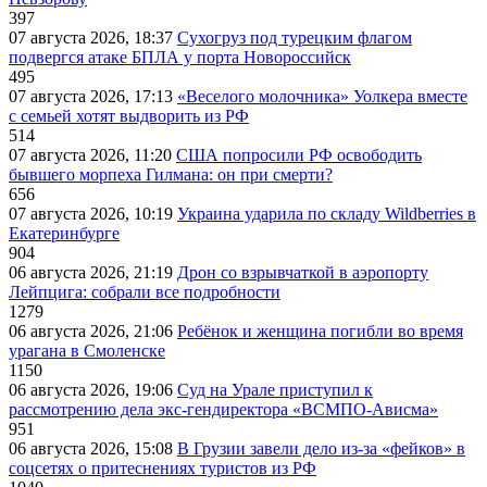
397
07 августа 2026, 18:37
Сухогруз под турецким флагом
подвергся атаке БПЛА у порта Новороссийск
495
07 августа 2026, 17:13
«Веселого молочника» Уолкера вместе
с семьей хотят выдворить из РФ
514
07 августа 2026, 11:20
США попросили РФ освободить
бывшего морпеха Гилмана: он при смерти?
656
07 августа 2026, 10:19
Украина ударила по складу Wildberries в
Екатеринбурге
904
06 августа 2026, 21:19
Дрон со взрывчаткой в аэропорту
Лейпцига: собрали все подробности
1279
06 августа 2026, 21:06
Ребёнок и женщина погибли во время
урагана в Смоленске
1150
06 августа 2026, 19:06
Суд на Урале приступил к
рассмотрению дела экс-гендиректора «ВСМПО-Ависма»
951
06 августа 2026, 15:08
В Грузии завели дело из-за «фейков» в
соцсетях о притеснениях туристов из РФ