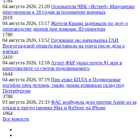
5784
04 августа 2026, 21:20
Основателя ЧВК «Ястреб» Марущенко
приговорили к 18 годам за похищение военных
2019
04 августа 2026, 15:17
Жителя Крыма задержали по делу о
производстве дронов при помощи 3D‑принтера
1780
04 августа 2026, 13:52
Грузовики экс-начальника ГАИ
Волгоградской области выставили на торги после дела о
взятках
2410
04 августа 2026, 12:18
Агент ФБР украл почти $1 млн в
криптовалюте со счетов подозреваемого
1644
04 августа 2026, 07:19
При атаке БПЛА в Подмосковье
погибли пять человек, также дроны атаковали склад под
Петербургом
3788
03 августа 2026, 21:33
ФАС возбудила дело против Apple из-за
отказа в предустановке Max и RuStore на iPhone
1964
Все новости