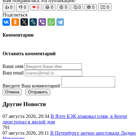
Вам понравилась эта публикация?
👍
0
👎
0
❤
0
😆
0
😡
0
🤔
0
🙈
0
🧘‍♀️
0
Поделиться
Комментарии
Оставить комментарий
Ваше имя
Ваш email
Введите Ваш комментарий
Отмена
Отправить
Другие Новости
07 августа 2026, 20:34
В Ялте БЭК атаковал пляж, в Керчи
дрон попал в жилой дом
791
07 августа 2026, 20:11
В Петербурге заочно арестовали Лидию
Невзорову