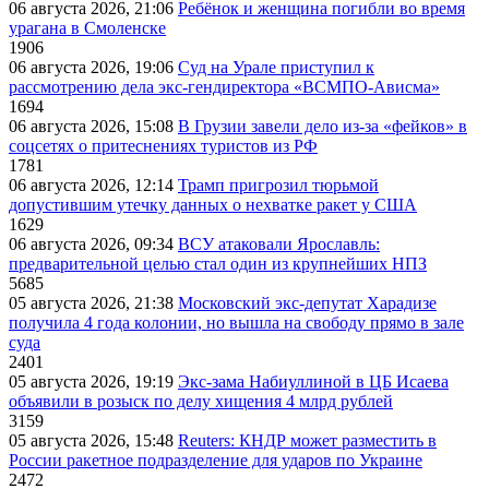
06 августа 2026, 21:06
Ребёнок и женщина погибли во время
урагана в Смоленске
1906
06 августа 2026, 19:06
Суд на Урале приступил к
рассмотрению дела экс-гендиректора «ВСМПО-Ависма»
1694
06 августа 2026, 15:08
В Грузии завели дело из-за «фейков» в
соцсетях о притеснениях туристов из РФ
1781
06 августа 2026, 12:14
Трамп пригрозил тюрьмой
допустившим утечку данных о нехватке ракет у США
1629
06 августа 2026, 09:34
ВСУ атаковали Ярославль:
предварительной целью стал один из крупнейших НПЗ
5685
05 августа 2026, 21:38
Московский экс-депутат Харадизе
получила 4 года колонии, но вышла на свободу прямо в зале
суда
2401
05 августа 2026, 19:19
Экс-зама Набиуллиной в ЦБ Исаева
объявили в розыск по делу хищения 4 млрд рублей
3159
05 августа 2026, 15:48
Reuters: КНДР может разместить в
России ракетное подразделение для ударов по Украине
2472