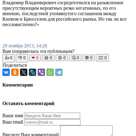
Владимир Владимирович сосредоточился на разъяснении
присутствующим вероятных резко негативных, по его
мнению, последствий упомянутого соглашения между
Киевом и Брюсселем для российского рынка. Но так ли все
пессимистично?»
29 ноября 2013, 14:28
Вам понравилась эта публикация?
👍
0
👎
0
❤
0
😆
0
😡
0
🤔
0
🙈
0
🧘‍♀️
0
Поделиться
Комментарии
Оставить комментарий
Ваше имя
Ваш email
Введите Ваш комментарий