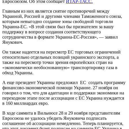
Евросоюзом. Об этом сообщает
ИТАР-ТАСС.
Главным из них является снятие противоречий между
Украиной, Россией и другими членами Таможенного союза,
которым невыгодно создание зоны свободной торговли
Украина-ЕС. «В этой связи был бы признателен за вашу
поддержку в вопросе создания соответствующего
сотрудничества в формате Украина-ЕС-Россия», — заявил
Янукович.
Он также надеется на пересмотр ЕС торговых ограничений
относительно отдельных позиций украинского экспорта, а
также на пересмотр точки зрения европейских стран на
«экономически необоснованную» транспортировку газа в
обход Украины.
А еще президент Украины предложил ЕС создать программу
финансово-экономической помощи Украине. 27 ноября он
говорил о том, что для адаптации и поддержки экономики на
переходном этапе после ассоциации с ЕС Украина нуждается
в 160 миллиардах евро.
В ходе саммита в Вильнюсе 28 и 29 ноября представителям
Евросоюза не удалось убедить Януковича подписать
соглашение об ассоциации немедленно. Теперь планируется,
что этот документ будет подписан на саммите ЕС-Украина в