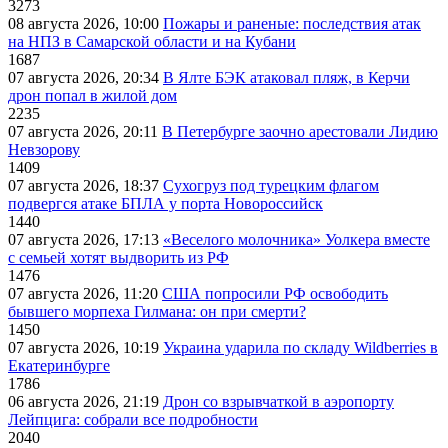
3273
08 августа 2026, 10:00
Пожары и раненые: последствия атак
на НПЗ в Самарской области и на Кубани
1687
07 августа 2026, 20:34
В Ялте БЭК атаковал пляж, в Керчи
дрон попал в жилой дом
2235
07 августа 2026, 20:11
В Петербурге заочно арестовали Лидию
Невзорову
1409
07 августа 2026, 18:37
Сухогруз под турецким флагом
подвергся атаке БПЛА у порта Новороссийск
1440
07 августа 2026, 17:13
«Веселого молочника» Уолкера вместе
с семьей хотят выдворить из РФ
1476
07 августа 2026, 11:20
США попросили РФ освободить
бывшего морпеха Гилмана: он при смерти?
1450
07 августа 2026, 10:19
Украина ударила по складу Wildberries в
Екатеринбурге
1786
06 августа 2026, 21:19
Дрон со взрывчаткой в аэропорту
Лейпцига: собрали все подробности
2040