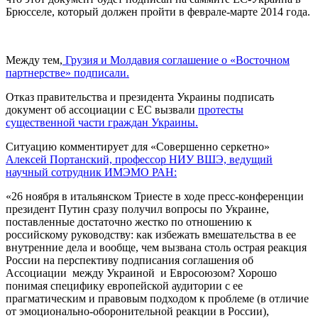
Брюсселе, который должен пройти в феврале-марте 2014 года.
Между тем,
Грузия и Молдавия соглашение о «Восточном
партнерстве» подписали.
Отказ правительства и президента Украины подписать
документ об ассоциации с ЕС вызвали
протесты
существенной части граждан Украины.
Ситуацию комментирует для «Совершенно серкетно»
Алексей Портанский, профессор НИУ ВШЭ, ведущий
научный сотрудник ИМЭМО РАН:
«26 ноября в итальянском Триесте в ходе пресс-конференции
президент Путин сразу получил вопросы по Украине,
поставленные достаточно жестко по отношению к
российскому руководству: как избежать вмешательства в ее
внутренние дела и вообще, чем вызвана столь острая реакция
России на перспективу подписания соглашения об
Ассоциации между Украиной и Евросоюзом? Хорошо
понимая специфику европейской аудитории с ее
прагматическим и правовым подходом к проблеме (в отличие
от эмоционально-оборонительной реакции в России),