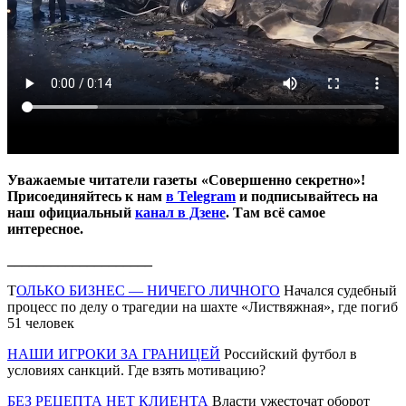
Уважаемые читатели газеты «Совершенно секретно»!
Присоединяйтесь к нам
в Telegram
и подписывайтесь на
наш официальный
канал в Дзене
. Там всё самое
интересное.
____________________
Т
ОЛЬКО БИЗНЕС — НИЧЕГО ЛИЧНОГО
Начался судебный
процесс по делу о трагедии на шахте «Листвяжная», где погиб
51 человек
НАШИ ИГРОКИ ЗА ГРАНИЦЕЙ
Российский футбол в
условиях санкций. Где взять мотивацию?
БЕЗ РЕЦЕПТА НЕТ КЛИЕНТА
Власти ужесточат оборот