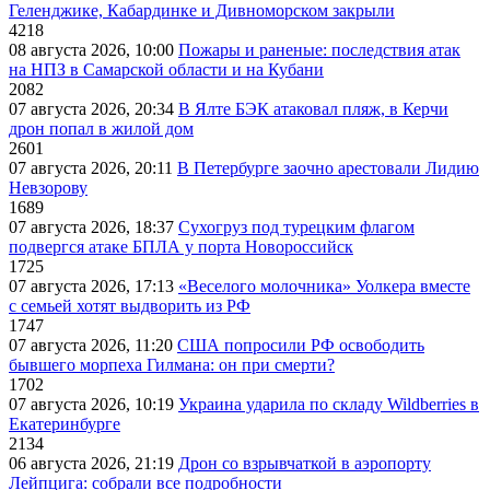
Геленджике, Кабардинке и Дивноморском закрыли
4218
08 августа 2026, 10:00
Пожары и раненые: последствия атак
на НПЗ в Самарской области и на Кубани
2082
07 августа 2026, 20:34
В Ялте БЭК атаковал пляж, в Керчи
дрон попал в жилой дом
2601
07 августа 2026, 20:11
В Петербурге заочно арестовали Лидию
Невзорову
1689
07 августа 2026, 18:37
Сухогруз под турецким флагом
подвергся атаке БПЛА у порта Новороссийск
1725
07 августа 2026, 17:13
«Веселого молочника» Уолкера вместе
с семьей хотят выдворить из РФ
1747
07 августа 2026, 11:20
США попросили РФ освободить
бывшего морпеха Гилмана: он при смерти?
1702
07 августа 2026, 10:19
Украина ударила по складу Wildberries в
Екатеринбурге
2134
06 августа 2026, 21:19
Дрон со взрывчаткой в аэропорту
Лейпцига: собрали все подробности