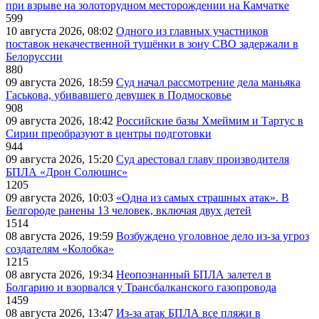
при взрыве на золоторудном месторождении на Камчатке
599
10 августа 2026, 08:02
Одного из главных участников
поставок некачественной тушёнки в зону СВО задержали в
Белоруссии
880
09 августа 2026, 18:59
Суд начал рассмотрение дела маньяка
Гаськова, убивавшего девушек в Подмосковье
908
09 августа 2026, 18:42
Российские базы Хмеймим и Тартус в
Сирии преобразуют в центры подготовки
944
09 августа 2026, 15:20
Суд арестовал главу производителя
БПЛА «Дрон Солюшнс»
1205
09 августа 2026, 10:03
«Одна из самых страшных атак». В
Белгороде ранены 13 человек, включая двух детей
1514
08 августа 2026, 19:59
Возбуждено уголовное дело из-за угроз
создателям «Колобка»
1215
08 августа 2026, 19:34
Неопознанный БПЛА залетел в
Болгарию и взорвался у Трансбалканского газопровода
1459
08 августа 2026, 13:47
Из-за атак БПЛА все пляжи в