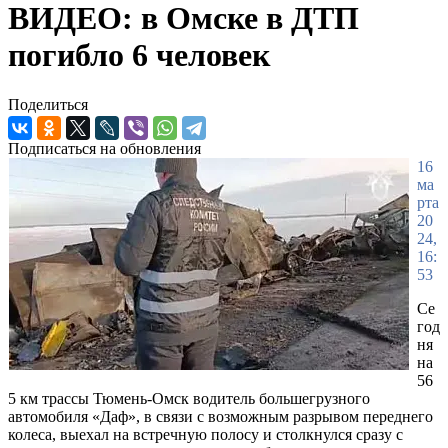
ВИДЕО: в Омске в ДТП
погибло 6 человек
Поделиться
Подписаться на обновления
16
ма
рта
20
24,
16:
53
Се
год
ня
на
56
5 км трассы Тюмень-Омск водитель большегрузного
автомобиля «Даф», в связи с возможным разрывом переднего
колеса, выехал на встречную полосу и столкнулся сразу с