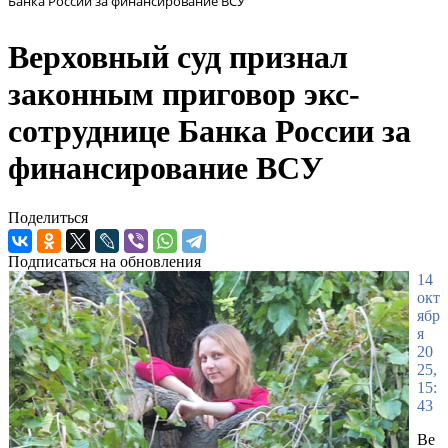
Банка России за финансирование ВСУ
Верховный суд признал
законным приговор экс-
сотруднице Банка России за
финансирование ВСУ
Поделиться
Подписаться на обновления
14
окт
ябр
я
20
25,
15:
43
Ве