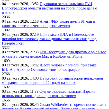
04 августа 2026, 13:52
Грузовики экс-начальника ГАИ
Волгоградской области выставили на торги после дела о
взятках
2036
04 августа 2026, 12:18
Агент ФБР украл почти $1 млн в
криптовалюте со счетов подозреваемого
1302
04 августа 2026, 07:19
При атаке БПЛА в Подмосковье
погибли пять человек, также дроны атаковали склад под
Петербургом
3322
03 августа 2026, 21:33
ФАС возбудила дело против Apple из-за
отказа в предустановке Max и RuStore на iPhone
1609
03 августа 2026, 14:42
Шесть человек погибли при атаке
БПЛА в Архипо-Осиповке, еще 40 пострадали
2766
03 августа 2026, 14:00
На Кубани организаторов незаконной
миграции приговорили к 22 годам на троих
1692
03 августа 2026, 11:39
Суд не разрешил властям Израиля
использовать крокодилов для охраны тюрем
1656
03 августа 2026, 08:45
Склад Wildberries загорелся после атаки
дронов во Владимирской области. Пострадал 1 человек