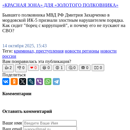
«КРАСНАЯ ЗОНА» ДЛЯ «ЗОЛОТОГО ПОЛКОВНИКА»
Бывшего полковника МВД РФ Дмитрия Захарченко в
мордовской ИК-5 признали злостным нарушителем порядка.
Как сидит "борец с коррупцией", и почему его не пускают на
СВО?
14 октября 2025, 15:43
Теги:
криминал, преступления
новости регионы
новости
россии
Вам понравилась эта публикация?
👍
2
👎
0
❤
0
😆
0
😡
1
🤔
0
🙈
0
🧘‍♀️
0
Поделиться
Комментарии
Оставить комментарий
Ваше имя
Ваш email