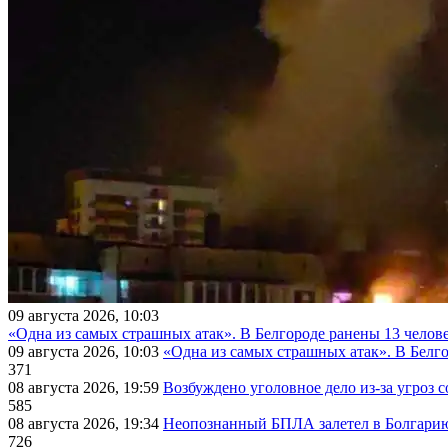
09 августа 2026, 10:03
«Одна из самых страшных атак». В Белгороде ранены 13 челове
09 августа 2026, 10:03
«Одна из самых страшных атак». В Белго
371
08 августа 2026, 19:59
Возбуждено уголовное дело из-за угроз 
585
08 августа 2026, 19:34
Неопознанный БПЛА залетел в Болгарию 
726