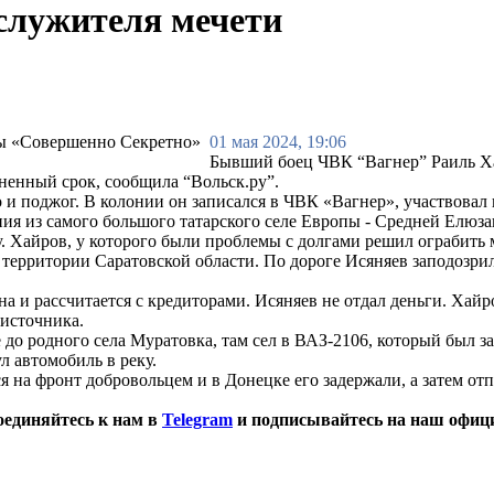
 служителя мечети
01 мая 2024, 19:06
Бывший боец ЧВК “Вагнер” Раиль Ха
изненный срок, сообщила “Вольск.ру”.
 и поджог. В колонии он записался в ЧВК «Вагнер», участвовал
я из самого большого татарского селе Европы - Средней Елюзан
ну. Хайров, у которого были проблемы с долгами решил ограбит
территории Саратовской области. По дороге Исяняев заподозри
а и рассчитается с кредиторами. Исяняев не отдал деньги. Хайр
 источника.
 до родного села Муратовка, там сел в ВАЗ-2106, который был за
л автомобиль в реку.
я на фронт добровольцем и в Донецке его задержали, а затем от
оединяйтесь к нам в
Telegram
и подписывайтесь на наш офиц