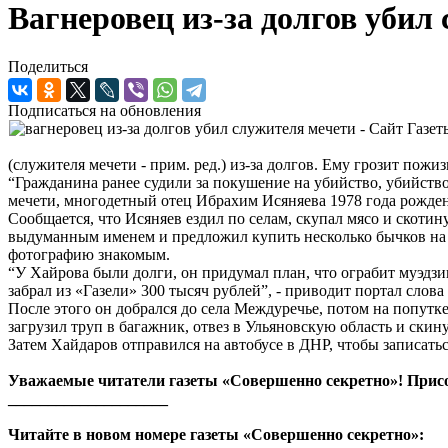
Вагнеровец из-за долгов убил
Поделиться
Подписаться на обновления
(служителя мечети - прим. ред.) из-за долгов. Ему грозит пож
“Гражданина ранее судили за покушение на убийство, убийство
мечети, многодетный отец Ибрахим Исяняева 1978 года рождени
Сообщается, что Исяняев ездил по селам, скупал мясо и скоти
выдуманным именем и предложил купить несколько бычков на 
фотографию знакомым.
“У Хайрова были долги, он придумал план, что ограбит муэдзин
забрал из «Газели» 300 тысяч рублей”, - приводит портал слова
После этого он добрался до села Междуречье, потом на попутке
загрузил труп в багажник, отвез в Ульяновскую область и скину
Затем Хайдаров отправился на автобусе в ДНР, чтобы записатьс
Уважаемые читатели газеты «Совершенно секретно»! Прис
____________________
Читайте в новом номере газеты «Совершенно секретно»: