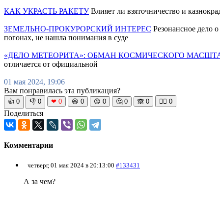
КАК УКРАСТЬ РАКЕТУ
Влияет ли взяточничество и казнокра
ЗЕМЕЛЬНО-ПРОКУРОРСКИЙ ИНТЕРЕС
Резонансное дело о
погонах, не нашла понимания в суде
«ДЕЛО МЕТЕОРИТА»: ОБМАН КОСМИЧЕСКОГО МАСШТ
отличается от официальной
01 мая 2024, 19:06
Вам понравилась эта публикация?
👍
0
👎
0
❤
0
😆
0
😡
0
🤔
0
🙈
0
🧘‍♀️
0
Поделиться
Комментарии
четверг, 01 мая 2024 в 20:13:00
#133431
А за чем?