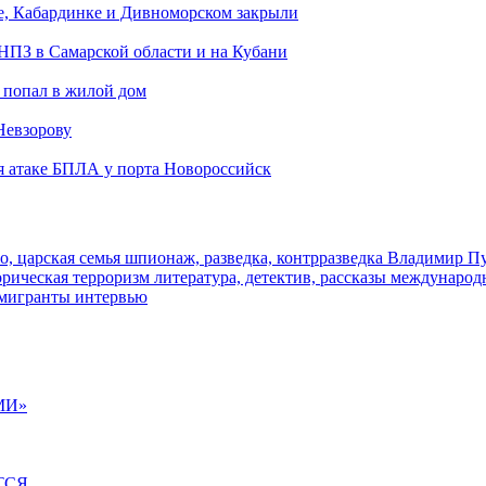
е, Кабардинке и Дивноморском закрыли
 НПЗ в Самарской области и на Кубани
 попал в жилой дом
Невзорову
я атаке БПЛА у порта Новороссийск
о, царская семья
шпионаж, разведка, контрразведка
Владимир П
торическая
терроризм
литература, детектив, рассказы
международ
 мигранты
интервью
МИ»
ТСЯ