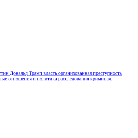
утин
Дональд Трамп
власть
организованная преступность
ные отношения и политика
расследования
криминал,