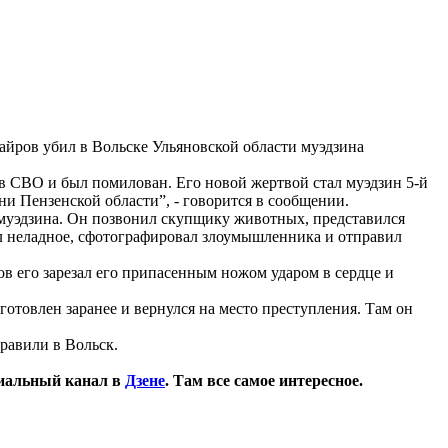
йров убил в Вольске Ульяновской области муэдзина
 в СВО и был помилован. Его новой жертвой стал муэдзин 5-й
и Пензенской области”, - говорится в сообщении.
ь муэдзина. Он позвонил скупщику животных, представился
л неладное, сфотографировал злоумышленника и отправил
ов его зарезал его припасенным ножом ударом в сердце и
готовлен заранее и вернулся на место преступления. Там он
правили в Вольск.
иальный канал в
Дзене
. Там все самое интересное.