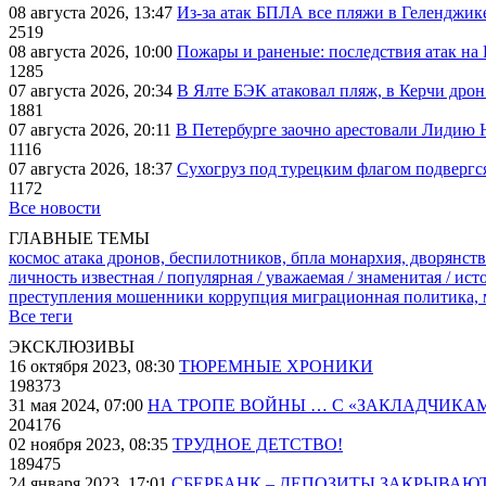
08 августа 2026, 13:47
Из-за атак БПЛА все пляжи в Геленджик
2519
08 августа 2026, 10:00
Пожары и раненые: последствия атак на
1285
07 августа 2026, 20:34
В Ялте БЭК атаковал пляж, в Керчи дрон
1881
07 августа 2026, 20:11
В Петербурге заочно арестовали Лидию 
1116
07 августа 2026, 18:37
Сухогруз под турецким флагом подвергс
1172
Все новости
ГЛАВНЫЕ ТЕМЫ
космос
атака дронов, беспилотников, бпла
монархия, дворянств
личность известная / популярная / уважаемая / знаменитая / ис
преступления
мошенники
коррупция
миграционная политика,
Все теги
ЭКСКЛЮЗИВЫ
16 октября 2023, 08:30
ТЮРЕМНЫЕ ХРОНИКИ
198373
31 мая 2024, 07:00
НА ТРОПЕ ВОЙНЫ … С «ЗАКЛАДЧИКА
204176
02 ноября 2023, 08:35
ТРУДНОЕ ДЕТСТВО!
189475
24 января 2023, 17:01
СБЕРБАНК – ДЕПОЗИТЫ ЗАКРЫВАЮ