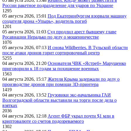
05 августа 2026, 15:48
Reuters: КНДР может разместить в
России ракетное подразделение для ударов по Украине
1295
05 августа 2026, 15:01
Под Екатеринбургом взорвали машину
создателя дрона «Упырь», водитель погиб
1201
05 августа 2026, 11:03
Суд продлил арест бывшему главе
Росавиации Нерадько по делу о мошенничестве
1076
05 августа 2026, 07:13
И снова Wildberries. В Тульской области
после атаки дронов горит сортировочный центр
5255
04 августа 2026, 21:20
Основателя ЧВК «Ястреб» Марущенко
приговорили к 18 годам за похищение военных
1563
04 августа 2026, 15:17
Жителя Крыма задержали по делу о
производстве дронов при помощи 3D‑принтера
1419
04 августа 2026, 13:52
Грузовики экс-начальника ГАИ
Волгоградской области выставили на торги после дела о
взятках
2036
04 августа 2026, 12:18
Агент ФБР украл почти $1 млн в
криптовалюте со счетов подозреваемого
1302