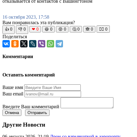
отказывается от контактов с Вашингтоном
16 октября 2023, 17:58
Вам понравилась эта публикация?
👍
0
👎
0
❤
0
😆
0
😡
0
🤔
0
🙈
0
🧘‍♀️
0
Поделиться
Комментарии
Оставить комментарий
Ваше имя
Ваш email
Введите Ваш комментарий
Отмена
Отправить
Другие Новости
06 августа 2026, 21:19
Дрон со взрывчаткой в аэропорту