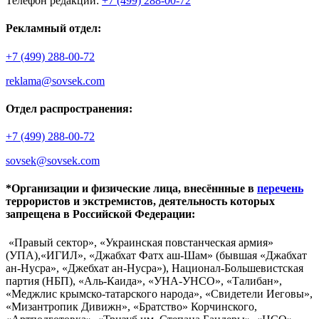
Телефон редакции:
+7 (499) 288-00-72
Рекламный отдел:
+7 (499) 288-00-72
reklama@sovsek.com
Отдел распространения:
+7 (499) 288-00-72
sovsek@sovsek.com
*Организации и физические лица, внесённные в
перечень
террористов и экстремистов, деятельность которых
запрещена в Российской Федерации:
«Правый сектор», «Украинская повстанческая армия»
(УПА),«ИГИЛ», «Джабхат Фатх аш-Шам» (бывшая «Джабхат
ан-Нусра», «Джебхат ан-Нусра»), Национал-Большевистская
партия (НБП), «Аль-Каида», «УНА-УНСО», «Талибан»,
«Меджлис крымско-татарского народа», «Свидетели Иеговы»,
«Мизантропик Дивижн», «Братство» Корчинского,