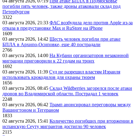
04 августа 2026, 07:19
При атаке БПЛА в Подмосковье
погибли пять человек, также дроны атаковали склад под
Петербургом
3322
03 августа 2026, 21:33
ФАС возбудила дело против Apple из-за
отказа в предустановке Max и RuStore на iPhone
1609
03 августа 2026, 14:42
Шесть человек погибли при атаке
БПЛА в Архипо-Осиповке, еще 40 пострадали
2766
03 августа 2026, 14:00
На Кубани организаторов незаконной
миграции приговорили к 22 годам на троих
1692
03 августа 2026, 11:39
Суд не разрешил властям Израиля
использовать крокодилов для охраны тюрем
1656
03 августа 2026, 08:45
Склад Wildberries загорелся после атаки
дронов во Владимирской области. Пострадал 1 человек
2248
03 августа 2026, 06:42
Трамп анонсировал переговоры между
Вашингтоном и Тегераном
1833
02 августа 2026, 15:41
Количество погибших при вторжении в
испанскую Сеуту мигрантов достигло 90 человек
2115