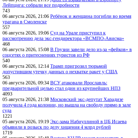
Лейпцига: собрали все подробности
743
06 августа 2026, 21:06
Ребёнок и женщина погибли во время
урагана в Смоленске
557
06 августа 2026, 19:06
Суд на Урале приступил к
рассмотрению дела экс-гендиректора «ВСМПО-Ависма»
468
06 августа 2026, 15:08
В Грузии завели дело из-за «фейков» в
соцсетях о притеснениях туристов из РФ
540
06 августа 2026, 12:14
Трамп пригрозил тюрьмой
допустившим утечку данных о нехватке ракет у США
563
06 августа 2026, 09:34
ВСУ атаковали Ярославль:
предварительной целью стал один из крупнейших НПЗ
4093
05 августа 2026, 21:38
Московский экс-депутат Харадизе
получила 4 года колонии, но вышла на свободу прямо в зале
суда
1221
05 августа 2026, 19:19
Экс-зама Набиуллиной в ЦБ Исаева
объявили в розыск по делу хищения 4 млрд рублей
1719