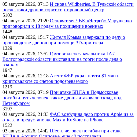
05 августа 2026, 07:13
И снова Wildberries. В Тульской области
после атаки дронов горит сортировочный центр
5102
04 августа 2026, 21:20
Основателя ЧВК «Ястреб» Марущенко
приговорили к 18 годам за похищение военных
1448
04 августа 2026, 15:17
Жителя Крыма задержали по делу о
производстве дронов при помощи 3D‑принтера
1329
04 августа 2026, 13:52
Грузовики экс-начальника ГАИ
Волгоградской области выставили на торги после дела о
взятках
1947
04 августа 2026, 12:18
Агент ФБР украл почти $1 млн в
криптовалюте со счетов подозреваемого
1219
04 августа 2026, 07:19
При атаке БПЛА в Подмосковье
погибли пять человек, также дроны атаковали склад под
Петербургом
3197
03 августа 2026, 21:33
ФАС возбудила дело против Apple из-за
отказа в предустановке Max и RuStore на iPhone
1522
03 августа 2026, 14:42
Шесть человек погибли при атаке
БПЛА в Архипо-Осиповке, еще 40 пострадали