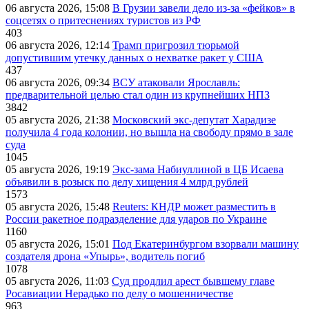
06 августа 2026, 15:08
В Грузии завели дело из-за «фейков» в
соцсетях о притеснениях туристов из РФ
403
06 августа 2026, 12:14
Трамп пригрозил тюрьмой
допустившим утечку данных о нехватке ракет у США
437
06 августа 2026, 09:34
ВСУ атаковали Ярославль:
предварительной целью стал один из крупнейших НПЗ
3842
05 августа 2026, 21:38
Московский экс-депутат Харадизе
получила 4 года колонии, но вышла на свободу прямо в зале
суда
1045
05 августа 2026, 19:19
Экс-зама Набиуллиной в ЦБ Исаева
объявили в розыск по делу хищения 4 млрд рублей
1573
05 августа 2026, 15:48
Reuters: КНДР может разместить в
России ракетное подразделение для ударов по Украине
1160
05 августа 2026, 15:01
Под Екатеринбургом взорвали машину
создателя дрона «Упырь», водитель погиб
1078
05 августа 2026, 11:03
Суд продлил арест бывшему главе
Росавиации Нерадько по делу о мошенничестве
963