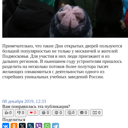
Примечательно, что такие Дни открытых дверей пользуются
большой популярностью не только у москвичей и жителей
Подмосковья. Для участия в них люди приезжают и из
дальних регионов. В нынешнем году устроителям пришлось
разделить на несколько потоков более полутора тысяч
желающих ознакомиться с деятельностью одного из
старейших уникальных учебных заведений России.
08 декабря 2019, 12:33
Вам понравилась эта публикация?
👍
0
👎
0
❤
0
😆
0
😡
0
🤔
0
🙈
0
🧘‍♀️
0
Поделиться