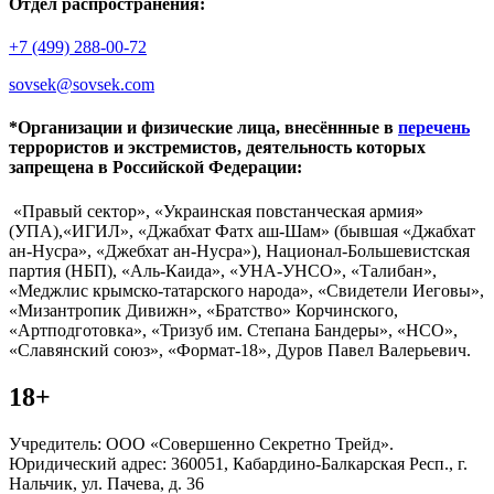
Отдел распространения:
+7 (499) 288-00-72
sovsek@sovsek.com
*Организации и физические лица, внесённные в
перечень
террористов и экстремистов, деятельность которых
запрещена в Российской Федерации:
«Правый сектор», «Украинская повстанческая армия»
(УПА),«ИГИЛ», «Джабхат Фатх аш-Шам» (бывшая «Джабхат
ан-Нусра», «Джебхат ан-Нусра»), Национал-Большевистская
партия (НБП), «Аль-Каида», «УНА-УНСО», «Талибан»,
«Меджлис крымско-татарского народа», «Свидетели Иеговы»,
«Мизантропик Дивижн», «Братство» Корчинского,
«Артподготовка», «Тризуб им. Степана Бандеры», «НСО»,
«Славянский союз», «Формат-18», Дуров Павел Валерьевич.
18+
Учредитель: ООО «Совершенно Секретно Трейд».
Юридический адрес: 360051, Кабардино-Балкарская Респ., г.
Нальчик, ул. Пачева, д. 36