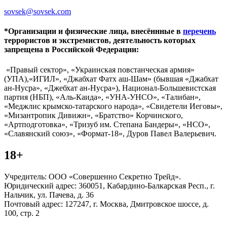
sovsek@sovsek.com
*Организации и физические лица, внесённные в
перечень
террористов и экстремистов, деятельность которых
запрещена в Российской Федерации:
«Правый сектор», «Украинская повстанческая армия»
(УПА),«ИГИЛ», «Джабхат Фатх аш-Шам» (бывшая «Джабхат
ан-Нусра», «Джебхат ан-Нусра»), Национал-Большевистская
партия (НБП), «Аль-Каида», «УНА-УНСО», «Талибан»,
«Меджлис крымско-татарского народа», «Свидетели Иеговы»,
«Мизантропик Дивижн», «Братство» Корчинского,
«Артподготовка», «Тризуб им. Степана Бандеры», «НСО»,
«Славянский союз», «Формат-18», Дуров Павел Валерьевич.
18+
Учредитель: ООО «Совершенно Секретно Трейд».
Юридический адрес: 360051, Кабардино-Балкарская Респ., г.
Нальчик, ул. Пачева, д. 36
Почтовый адрес: 127247, г. Москва, Дмитровское шоссе, д.
100, стр. 2