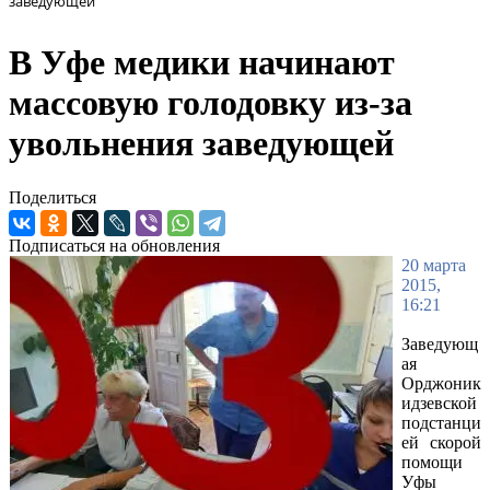
заведующей
В Уфе медики начинают
массовую голодовку из-за
увольнения заведующей
Поделиться
Подписаться на обновления
20 марта
2015,
16:21
Заведующ
ая
Орджоник
идзевской
подстанци
ей скорой
помощи
Уфы