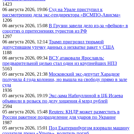
1423
06 августа 2026, 19:06
Суд на Урале приступил к
рассмотрению дела экс-гендиректора «ВСМПО-Ависма»
1206
06 августа 2026, 15:08
В Грузии завели дело из-за «фейков» в
соцсетях о притеснениях туристов из РФ
1297
06 августа 2026, 12:14
Трамп пригрозил тюрьмой
допустившим утечку данных о нехватке ракет у США
1188
06 августа 2026, 09:34
ВСУ атаковали Ярославль:
предварительной целью стал один из крупнейших НПЗ
5163
05 августа 2026, 21:38
Московский экс-депутат Харадизе
получила 4 года колонии, но вышла на свободу прямо в зале
суда
1936
05 августа 2026, 19:19
Экс-зама Набиуллиной в ЦБ Исаева
объявили в розыск по делу хищения 4 млрд рублей
2594
05 августа 2026, 15:48
Reuters: КНДР может разместить в
России ракетное подразделение для ударов по Украине
1987
05 августа 2026, 15:01
Под Екатеринбургом взорвали машину
создателя дрона «Упырь», водитель погиб