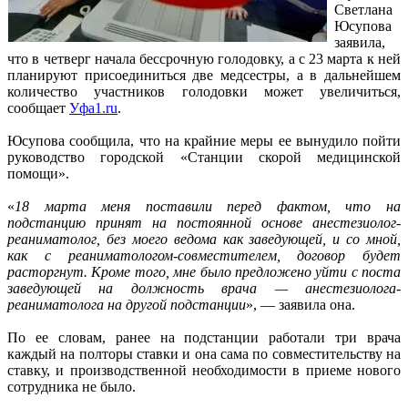
Светлана
Юсупова
заявила,
что в четверг начала бессрочную голодовку, а с 23 марта к ней
планируют присоединиться две медсестры, а в дальнейшем
количество участников голодовки может увеличиться,
сообщает
Уфа1.ru
.
Юсупова сообщила, что на крайние меры ее вынудило пойти
руководство городской «Станции скорой медицинской
помощи».
«
18 марта меня поставили перед фактом, что на
подстанцию принят на постоянной основе анестезиолог-
реаниматолог, без моего ведома как заведующей, и со мной,
как с реаниматологом-совместителем, договор будет
расторгнут. Кроме того, мне было предложено уйти с поста
заведующей на должность врача — анестезиолога-
реаниматолога на другой подстанции
», — заявила она.
По ее словам, ранее на подстанции работали три врача
каждый на полторы ставки и она сама по совместительству на
ставку, и производственной необходимости в приеме нового
сотрудника не было.