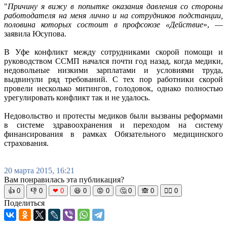
"
Причину я вижу в попытке оказания давления со стороны
работодателя на меня лично и на сотрудников подстанции,
половина которых состоит в профсоюзе «Действие
», —
заявила Юсупова.
В Уфе конфликт между сотрудниками скорой помощи и
руководством ССМП начался почти год назад, когда медики,
недовольные низкими зарплатами и условиями труда,
выдвинули ряд требований. С тех пор работники скорой
провели несколько митингов, голодовок, однако полностью
урегулировать конфликт так и не удалось.
Недовольство и протесты медиков были вызваны реформами
в системе здравоохранения и переходом на систему
финансирования в рамках Обязательного медицинского
страхования.
20 марта 2015, 16:21
Вам понравилась эта публикация?
👍
0
👎
0
❤
0
😆
0
😡
0
🤔
0
🙈
0
🧘‍♀️
0
Поделиться