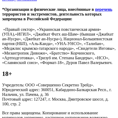
*Организации и физические лица, внесённные в
перечень
террористов и экстремистов, деятельность которых
запрещена в Российской Федерации:
«Правый сектор», «Украинская повстанческая армия»
(УПА),«ИГИЛ», «Джабхат Фатх аш-Шам» (бывшая «Джабхат
ан-Нусра», «Джебхат ан-Нусра»), Национал-Большевистская
партия (НБП), «Аль-Каида», «УНА-УНСО», «Талибан»,
«Меджлис крымско-татарского народа», «Свидетели Иеговы»,
«Мизантропик Дивижн», «Братство» Корчинского,
«Артподготовка», «Тризуб им. Степана Бандеры», «НСО»,
«Славянский союз», «Формат-18», Дуров Павел Валерьевич.
18+
Учредитель: ООО «Совершенно Секретно Трейд».
Юридический адрес: 360051, Кабардино-Балкарская Респ., г.
Нальчик, ул. Пачева, д. 36
Почтовый адрес: 127247, г. Москва, Дмитровское шоссе, д.
100, стр. 2
Все права защищены. Копирование и использование
материалов запрещено, частичное цитирование возможно