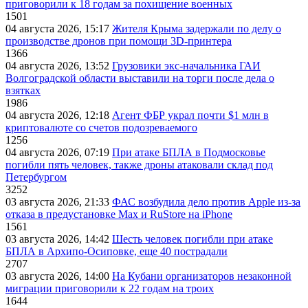
приговорили к 18 годам за похищение военных
1501
04 августа 2026, 15:17
Жителя Крыма задержали по делу о
производстве дронов при помощи 3D‑принтера
1366
04 августа 2026, 13:52
Грузовики экс-начальника ГАИ
Волгоградской области выставили на торги после дела о
взятках
1986
04 августа 2026, 12:18
Агент ФБР украл почти $1 млн в
криптовалюте со счетов подозреваемого
1256
04 августа 2026, 07:19
При атаке БПЛА в Подмосковье
погибли пять человек, также дроны атаковали склад под
Петербургом
3252
03 августа 2026, 21:33
ФАС возбудила дело против Apple из-за
отказа в предустановке Max и RuStore на iPhone
1561
03 августа 2026, 14:42
Шесть человек погибли при атаке
БПЛА в Архипо-Осиповке, еще 40 пострадали
2707
03 августа 2026, 14:00
На Кубани организаторов незаконной
миграции приговорили к 22 годам на троих
1644