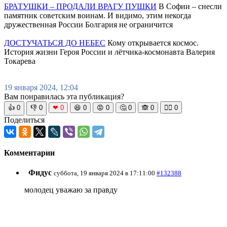
БРАТУШКИ – ПРОДАЛИ ВРАГУ ПУШКИ
В Софии – снесли
памятник советским воинам. И видимо, этим некогда
дружественная России Болгария не ограничится
ДОСТУЧАТЬСЯ ДО НЕБЕС
Кому открывается космос.
История жизни Героя России и лётчика-космонавта Валерия
Токарева
19 января 2024, 12:04
Вам понравилась эта публикация?
👍
0
👎
0
❤
0
😆
0
😡
0
🤔
0
🙈
0
🧘‍♀️
0
Поделиться
Комментарии
Фидус
суббота, 19 января 2024 в 17:11:00
#132388
молодец уважаю за правду