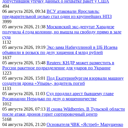
допустившим утечку данных о нехватке ракет у США
494
06 августа 2026, 09:34
ВСУ атаковали Ярославль:
предварительной целью стал один из крупнейших НПЗ
3999
05 августа 2026, 21:38
Московский экс-депутат Харадизе
получила 4 года колонии, но вышла на свободу прямо в зале
суда
1132
05 августа 2026, 19:19
Экс-зама Набиуллиной в ЦБ Исаева
объявили в розыск по делу хищения 4 млрд рублей
1637
05 августа 2026, 15:48
Reuters: КНДР может разместить в
России ракетное подразделение для ударов по Украине
1223
05 августа 2026, 15:01
Под Екатеринбургом взорвали машину
создателя дрона «Упырь», водитель погиб
1133
05 августа 2026, 11:03
Суд продлил арест бывшему главе
Росавиации Нерадько по делу о мошенничестве
1012
05 августа 2026, 07:13
И снова Wildberries. В Тульской области
после атаки дронов горит сортировочный центр
5168
04 августа 2026, 21:20
Основателя ЧВК «Ястреб» Марущенко