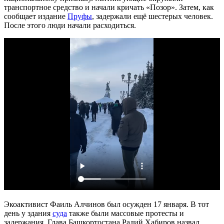
транспортное средство и начали кричать «Позор». Затем, как
сообщает издание
Пруфы
, задержали ещё шестерых человек.
После этого люди начали расходиться.
Экоактивист Фаиль Алчинов был осужден 17 января. В тот
день у здания
суда
также были массовые протесты и
задержания. Глава Башкортостана Радий Хабиров назвал