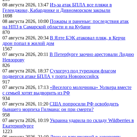
08 августа 2026, 13:47
Из-за атак БПЛА все пляжи в
Геленджике, Кабардинке и Дивноморском закрыли
1698
08 августа 2026, 10:00
Пожары и раненые: последствия атак
на НПЗ в Самарской области и на Кубани
870
07 августа 2026, 20:34
В Ялте БЭК атаковал пляж, в Керчи
дрон попал в жилой дом
1567
07 августа 2026, 20:11
В Петербурге заочно арестовали Лидию
Невзорову
826
07 августа 2026, 18:37
Сухогруз под турецким флагом
подвергся атаке БПЛА у порта Новороссийск
917
07 августа 2026, 17:13
«Веселого молочника» Уолкера вместе
с семьей хотят выдворить из РФ
934
07 августа 2026, 11:20
США попросили РФ освободить
бывшего морпеха Гилмана: он при смерти?
958
07 августа 2026, 10:19
Украина ударила по складу Wildberries в
Екатеринбурге
1223
06 августа 2026, 21:19
Дрон со взрывчаткой в аэропорту