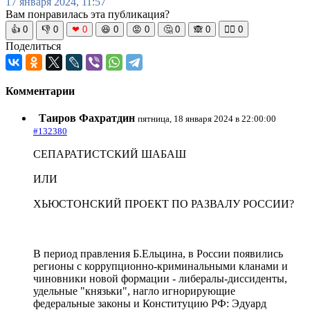
17 января 2024, 11:57
Вам понравилась эта публикация?
👍
0
👎
0
❤
0
😆
0
😡
0
🤔
0
🙈
0
🧘‍♀️
0
Поделиться
Комментарии
Таиров Фахратдин
пятница, 18 января 2024 в 22:00:00
#132380
СЕПАРАТИСТСКИЙ ШАБАШ
ИЛИ
ХЬЮСТОНСКИЙ ПРОЕКТ ПО РАЗВАЛУ РОССИИ?
В период правления Б.Ельцина, в России появились
регионы с коррупционно-криминальными кланами и
чиновники новой формации - либералы-диссиденты,
удельные "князьки", нагло игнорирующие
федеральные законы и Конституцию РФ: Эдуард