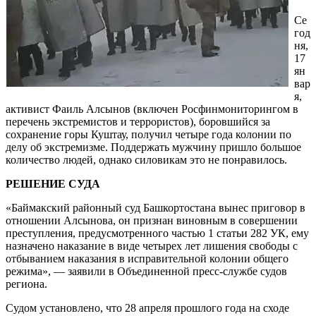
Се
год
ня,
17
ян
вар
я,
активист Фаиль Алсынов (включен Росфинмониторингом в
перечень экстремистов и террористов), боровшийся за
сохранение горы Куштау, получил четыре года колонии по
делу об экстремизме. Поддержать мужчину пришло большое
количество людей, однако силовикам это не понравилось.
РЕШЕНИЕ СУДА
«Баймакский районный суд Башкортостана вынес приговор в
отношении Алсынова, он признан виновным в совершении
преступления, предусмотренного частью 1 статьи 282 УК, ему
назначено наказание в виде четырех лет лишения свободы с
отбыванием наказания в исправительной колонии общего
режима», — заявили в Объединенной пресс-службе судов
региона.
Судом установлено, что 28 апреля прошлого года на сходе