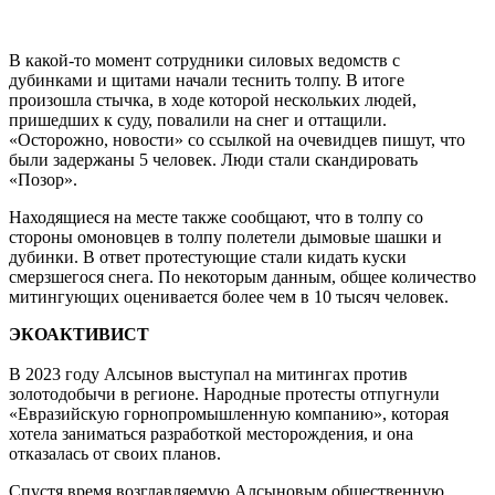
В какой-то момент сотрудники силовых ведомств с
дубинками и щитами начали теснить толпу. В итоге
произошла стычка, в ходе которой нескольких людей,
пришедших к суду, повалили на снег и оттащили.
«Осторожно, новости» со ссылкой на очевидцев пишут, что
были задержаны 5 человек. Люди стали скандировать
«Позор».
Находящиеся на месте также сообщают, что в толпу со
стороны омоновцев в толпу полетели дымовые шашки и
дубинки. В ответ протестующие стали кидать куски
смерзшегося снега. По некоторым данным, общее количество
митингующих оценивается более чем в 10 тысяч человек.
ЭКОАКТИВИСТ
В 2023 году Алсынов выступал на митингах против
золотодобычи в регионе. Народные протесты отпугнули
«Евразийскую горнопромышленную компанию», которая
хотела заниматься разработкой месторождения, и она
отказалась от своих планов.
Спустя время возглавляемую Алсыновым общественную