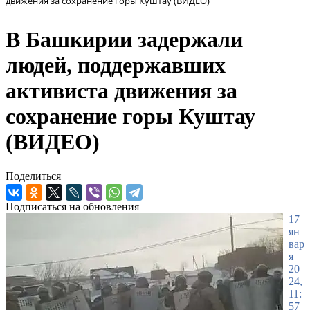
движения за сохранение горы Куштау (ВИДЕО)
В Башкирии задержали
людей, поддержавших
активиста движения за
сохранение горы Куштау
(ВИДЕО)
Поделиться
Подписаться на обновления
17
ян
вар
я
20
24,
11:
57