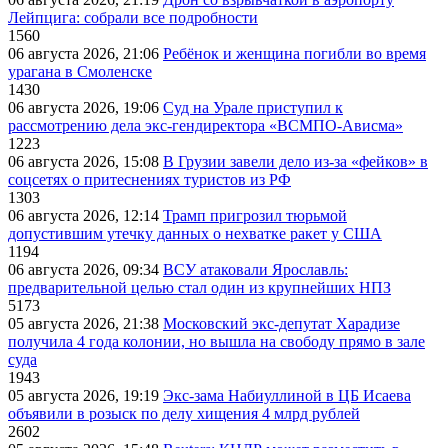
Лейпцига: собрали все подробности
1560
06 августа 2026, 21:06
Ребёнок и женщина погибли во время
урагана в Смоленске
1430
06 августа 2026, 19:06
Суд на Урале приступил к
рассмотрению дела экс-гендиректора «ВСМПО-Ависма»
1223
06 августа 2026, 15:08
В Грузии завели дело из-за «фейков» в
соцсетях о притеснениях туристов из РФ
1303
06 августа 2026, 12:14
Трамп пригрозил тюрьмой
допустившим утечку данных о нехватке ракет у США
1194
06 августа 2026, 09:34
ВСУ атаковали Ярославль:
предварительной целью стал один из крупнейших НПЗ
5173
05 августа 2026, 21:38
Московский экс-депутат Харадизе
получила 4 года колонии, но вышла на свободу прямо в зале
суда
1943
05 августа 2026, 19:19
Экс-зама Набиуллиной в ЦБ Исаева
объявили в розыск по делу хищения 4 млрд рублей
2602