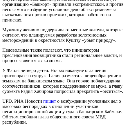
организацию «Башкорт» признали экстремистской, а против
него самого возбудили уголовное дело об экстремизме за
высказывания против приезжих, которые работают на
приисках.
Мужчину активно поддерживают местные жители, которые
считают, что планируемая разработка золотоносных
месторождений в окрестностях Куштау «убьет природу».
Недовольные также полагают, что инициатором
преследования экозащитника стали региональные власти, и
процесс является «заказным».
У Фаиля четверо детей. Ночью накануне оглашения
приговора его супруга Галия разместила видеообращение к
землякам на башкирском языке. Она горячо поблагодарила
соотечественников, которые поддерживают ее мужа, а главу
субъекта Радия Хабирова попросила прекратить «беситься».
UPD. РИА Новости
пишет
о возбуждении уголовных дел о
массовых беспорядках в отношении участников
несанкционированной акции у суда в башкирском Баймаке.
Об этом сообщил глава общественного совета МВД
республики.