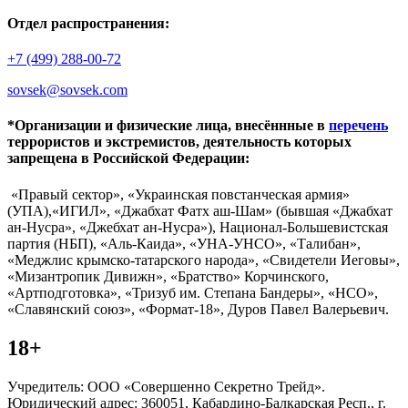
Отдел распространения:
+7 (499) 288-00-72
sovsek@sovsek.com
*Организации и физические лица, внесённные в
перечень
террористов и экстремистов, деятельность которых
запрещена в Российской Федерации:
«Правый сектор», «Украинская повстанческая армия»
(УПА),«ИГИЛ», «Джабхат Фатх аш-Шам» (бывшая «Джабхат
ан-Нусра», «Джебхат ан-Нусра»), Национал-Большевистская
партия (НБП), «Аль-Каида», «УНА-УНСО», «Талибан»,
«Меджлис крымско-татарского народа», «Свидетели Иеговы»,
«Мизантропик Дивижн», «Братство» Корчинского,
«Артподготовка», «Тризуб им. Степана Бандеры», «НСО»,
«Славянский союз», «Формат-18», Дуров Павел Валерьевич.
18+
Учредитель: ООО «Совершенно Секретно Трейд».
Юридический адрес: 360051, Кабардино-Балкарская Респ., г.