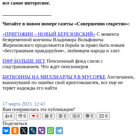
все самое интересное.
____________________
Читайте в новом номере газеты «Совершенно секретно»:
«ПРИГОЖИН – НОВЫЙ БЕРЕЗОВСКИЙ»
С момента
безвременной кончины Владимира Вольфовича
Жириновского продолжается борьба за право быть новым
«бесстрашным правдорубом», любимцем народа и элит.
ПФР БОЛЬШЕ НЕТ
Пенсионный фонд слили с
соцстрахованием. Что ждет пенсионеров
БИТКОИНЫ НА МИЛЛИАРДЫ $ В МУСОРКЕ
Англичанин,
выкинувший по ошибке свой криптокошелек, все еще не
теряет надежды его найти
17 марта 2023, 12:43
Вам понравилась эта публикация?
👍
0
👎
0
❤
0
😆
0
😡
0
🤔
0
🙈
0
🧘‍♀️
0
Поделиться