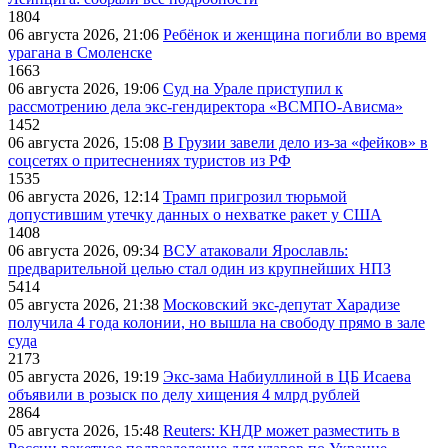
1804
06 августа 2026, 21:06
Ребёнок и женщина погибли во время
урагана в Смоленске
1663
06 августа 2026, 19:06
Суд на Урале приступил к
рассмотрению дела экс-гендиректора «ВСМПО-Ависма»
1452
06 августа 2026, 15:08
В Грузии завели дело из-за «фейков» в
соцсетях о притеснениях туристов из РФ
1535
06 августа 2026, 12:14
Трамп пригрозил тюрьмой
допустившим утечку данных о нехватке ракет у США
1408
06 августа 2026, 09:34
ВСУ атаковали Ярославль:
предварительной целью стал один из крупнейших НПЗ
5414
05 августа 2026, 21:38
Московский экс-депутат Харадизе
получила 4 года колонии, но вышла на свободу прямо в зале
суда
2173
05 августа 2026, 19:19
Экс-зама Набиуллиной в ЦБ Исаева
объявили в розыск по делу хищения 4 млрд рублей
2864
05 августа 2026, 15:48
Reuters: КНДР может разместить в