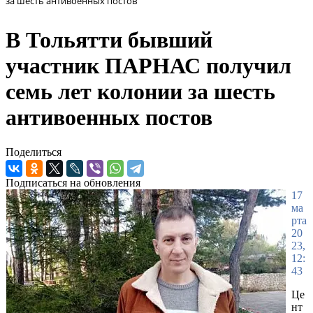
за шесть антивоенных постов
В Тольятти бывший
участник ПАРНАС получил
семь лет колонии за шесть
антивоенных постов
Поделиться
Подписаться на обновления
17
ма
рта
20
23,
12:
43
Це
нт