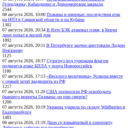
Геленджике, Кабардинке и Дивноморском закрыли
2544
08 августа 2026, 10:00
Пожары и раненые: последствия атак
на НПЗ в Самарской области и на Кубани
1302
07 августа 2026, 20:34
В Ялте БЭК атаковал пляж, в Керчи
дрон попал в жилой дом
1892
07 августа 2026, 20:11
В Петербурге заочно арестовали Лидию
Невзорову
1125
07 августа 2026, 18:37
Сухогруз под турецким флагом
подвергся атаке БПЛА у порта Новороссийск
1180
07 августа 2026, 17:13
«Веселого молочника» Уолкера вместе
с семьей хотят выдворить из РФ
1217
07 августа 2026, 11:20
США попросили РФ освободить
бывшего морпеха Гилмана: он при смерти?
1206
07 августа 2026, 10:19
Украина ударила по складу Wildberries в
Екатеринбурге
1481
06 августа 2026, 21:19
Дрон со взрывчаткой в аэропорту
Лейпцига: собрали все подробности