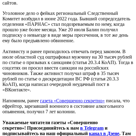
сайтов.
Уголовное дело о фейках региональный Следственный
Комитет возбудил в июне 2022 года. Бывший сопредседатель
отделения «ПАРНАС» стал подозреваемым по нему, когда
прошло уже более месяца. Уже 20 июля Балин получил
подписку о невыезде в виде меры пресечения, в тот же день
ему было предъявлено обвинение.
Активисту и ранее приходилось отвечать перед законом. В
июле областной суд оштрафовал мужчину на 30 тысяч рублей
по статье о призывах к санкциям (статья 20.3.4 КоАП). Тогда в
соцсетях он просил ввести санкции на российских
чиновников. Также активист получал штраф в 35 тысяч
рублей по статье о дискредитации ВС РФ (статья 20.3.3
КоАП), когда написал очередной неудачный пост в
«ВКонтакте».
Напомним, ранее
газета «Совершенно секретно»
писала, что
ефрейтор, зарезавший военного в состояние алкогольного
опьянения, получил 7 лет колонии.
Уважаемые читатели газеты «Совершенно
секретно»! Присоединяйтесь к нам
в Telegram
и
подписывайтесь на наш официальный
канал в Дзене
. Там