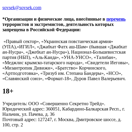
sovsek@sovsek.com
*Организации и физические лица, внесённные в
перечень
террористов и экстремистов, деятельность которых
запрещена в Российской Федерации:
«Правый сектор», «Украинская повстанческая армия»
(УПА),«ИГИЛ», «Джабхат Фатх аш-Шам» (бывшая «Джабхат
ан-Нусра», «Джебхат ан-Нусра»), Национал-Большевистская
партия (НБП), «Аль-Каида», «УНА-УНСО», «Талибан»,
«Меджлис крымско-татарского народа», «Свидетели Иеговы»,
«Мизантропик Дивижн», «Братство» Корчинского,
«Артподготовка», «Тризуб им. Степана Бандеры», «НСО»,
«Славянский союз», «Формат-18», Дуров Павел Валерьевич.
18+
Учредитель: ООО «Совершенно Секретно Трейд».
Юридический адрес: 360051, Кабардино-Балкарская Респ., г.
Нальчик, ул. Пачева, д. 36
Почтовый адрес: 127247, г. Москва, Дмитровское шоссе, д.
100, стр. 2