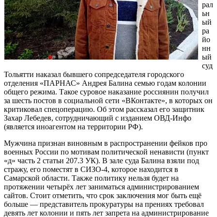
рал
ьн
ый
ра
йо
нн
ый
суд
Тольятти наказал бывшего сопредседателя городского
отделения «ПАРНАС» Андрея Балина семью годам колонии
общего режима. Такое суровое наказание россиянин получил
за шесть постов в социальной сети «ВКонтакте», в которых он
критиковал спецоперацию. Об этом рассказал его защитник
Захар Лебедев, сотрудничающий с изданием ОВД-Инфо
(является иноагентом на территории РФ).
Мужчина признан виновным в распространении фейков про
военных России по мотивам политической ненависти (пункт
«д» часть 2 статьи 207.3 УК). В зале суда Балина взяли под
стражу, его поместят в СИЗО-4, которое находится в
Самарской области. Также политику нельзя будет на
протяжении четырёх лет заниматься администрированием
сайтов. Стоит отметить, что срок заключения мог быть ещё
больше — представитель прокуратуры на прениях требовал
девять лет колонии и пять лет запрета на администрирование