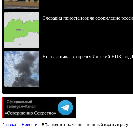
Словакия приостановила оформление росси
Ночная атака: загорелся Ильский НПЗ, под
Главная
Новости
В Ташкенте произошел мощный взрыв, в результ