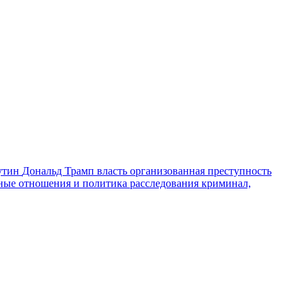
утин
Дональд Трамп
власть
организованная преступность
ные отношения и политика
расследования
криминал,