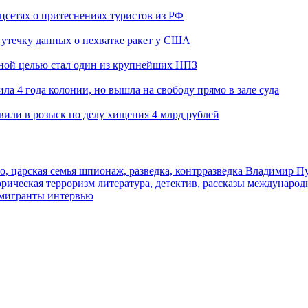
оцсетях о притеснениях туристов из РФ
утечку данных о нехватке ракет у США
ьной целью стал один из крупнейших НПЗ
ла 4 года колонии, но вышла на свободу прямо в зале суда
вили в розыск по делу хищения 4 млрд рублей
о, царская семья
шпионаж, разведка, контрразведка
Владимир П
торическая
терроризм
литература, детектив, рассказы
международ
 мигранты
интервью