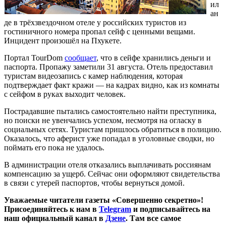
ил
ан
де в трёхзвездочном отеле у российских туристов из
гостиничного номера пропал сейф с ценными вещами.
Инцидент произошёл на Пхукете.
Портал TourDom
сообщает
, что в сейфе хранились деньги и
паспорта. Пропажу заметили 31 августа. Отель предоставил
туристам видеозапись с камер наблюдения, которая
подтверждает факт кражи — на кадрах видно, как из комнаты
с сейфом в руках выходит человек.
Пострадавшие пытались самостоятельно найти преступника,
но поиски не увенчались успехом, несмотря на огласку в
социальных сетях. Туристам пришлось обратиться в полицию.
Оказалось, что аферист уже попадал в уголовные сводки, но
поймать его пока не удалось.
В администрации отеля отказались выплачивать россиянам
компенсацию за ущерб. Сейчас они оформляют свидетельства
в связи с утерей паспортов, чтобы вернуться домой.
Уважаемые читатели газеты «Совершенно секретно»!
Присоединяйтесь к нам в
Telegram
и подписывайтесь на
наш официальный канал в
Дзене
. Там все самое