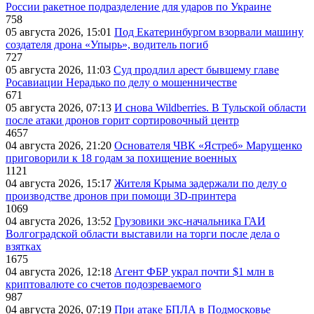
России ракетное подразделение для ударов по Украине
758
05 августа 2026, 15:01
Под Екатеринбургом взорвали машину
создателя дрона «Упырь», водитель погиб
727
05 августа 2026, 11:03
Суд продлил арест бывшему главе
Росавиации Нерадько по делу о мошенничестве
671
05 августа 2026, 07:13
И снова Wildberries. В Тульской области
после атаки дронов горит сортировочный центр
4657
04 августа 2026, 21:20
Основателя ЧВК «Ястреб» Марущенко
приговорили к 18 годам за похищение военных
1121
04 августа 2026, 15:17
Жителя Крыма задержали по делу о
производстве дронов при помощи 3D‑принтера
1069
04 августа 2026, 13:52
Грузовики экс-начальника ГАИ
Волгоградской области выставили на торги после дела о
взятках
1675
04 августа 2026, 12:18
Агент ФБР украл почти $1 млн в
криптовалюте со счетов подозреваемого
987
04 августа 2026, 07:19
При атаке БПЛА в Подмосковье