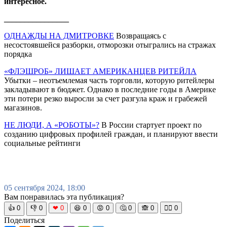
интересное.
________________
ОДНАЖДЫ НА ДМИТРОВКЕ
Возвращаясь с
несостоявшейся разборки, отморозки отыгрались на стражах
порядка
«ФЛЭШРОБ» ЛИШАЕТ АМЕРИКАНЦЕВ РИТЕЙЛА
Убытки – неотъемлемая часть торговли, которую ритейлеры
закладывают в бюджет. Однако в последние годы в Америке
эти потери резко выросли за счет разгула краж и грабежей
магазинов.
НЕ ЛЮДИ, А «РОБОТЫ»?
В России стартует проект по
созданию цифровых профилей граждан, и планируют ввести
социальные рейтинги
05 сентября 2024, 18:00
Вам понравилась эта публикация?
👍
0
👎
0
❤
0
😆
0
😡
0
🤔
0
🙈
0
🧘‍♀️
0
Поделиться