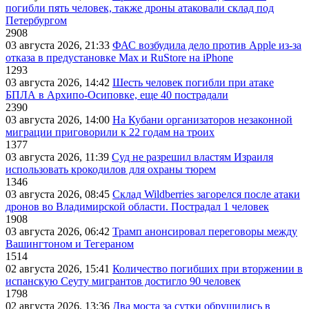
погибли пять человек, также дроны атаковали склад под
Петербургом
2908
03 августа 2026, 21:33
ФАС возбудила дело против Apple из-за
отказа в предустановке Max и RuStore на iPhone
1293
03 августа 2026, 14:42
Шесть человек погибли при атаке
БПЛА в Архипо-Осиповке, еще 40 пострадали
2390
03 августа 2026, 14:00
На Кубани организаторов незаконной
миграции приговорили к 22 годам на троих
1377
03 августа 2026, 11:39
Суд не разрешил властям Израиля
использовать крокодилов для охраны тюрем
1346
03 августа 2026, 08:45
Склад Wildberries загорелся после атаки
дронов во Владимирской области. Пострадал 1 человек
1908
03 августа 2026, 06:42
Трамп анонсировал переговоры между
Вашингтоном и Тегераном
1514
02 августа 2026, 15:41
Количество погибших при вторжении в
испанскую Сеуту мигрантов достигло 90 человек
1798
02 августа 2026, 13:36
Два моста за сутки обрушились в