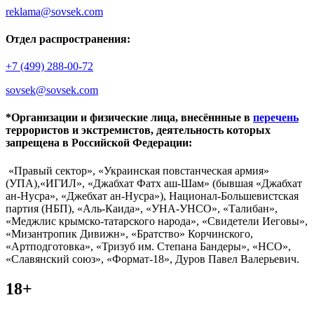
reklama@sovsek.com
Отдел распространения:
+7 (499) 288-00-72
sovsek@sovsek.com
*Организации и физические лица, внесённные в
перечень
террористов и экстремистов, деятельность которых
запрещена в Российской Федерации:
«Правый сектор», «Украинская повстанческая армия»
(УПА),«ИГИЛ», «Джабхат Фатх аш-Шам» (бывшая «Джабхат
ан-Нусра», «Джебхат ан-Нусра»), Национал-Большевистская
партия (НБП), «Аль-Каида», «УНА-УНСО», «Талибан»,
«Меджлис крымско-татарского народа», «Свидетели Иеговы»,
«Мизантропик Дивижн», «Братство» Корчинского,
«Артподготовка», «Тризуб им. Степана Бандеры», «НСО»,
«Славянский союз», «Формат-18», Дуров Павел Валерьевич.
18+