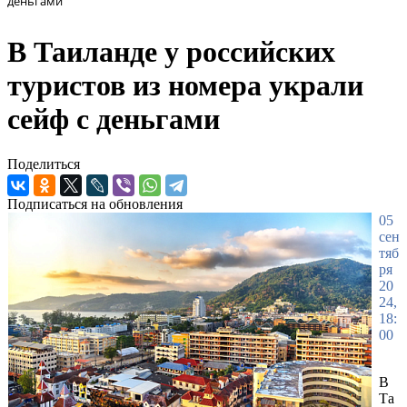
деньгами
В Таиланде у российских
туристов из номера украли
сейф с деньгами
Поделиться
Подписаться на обновления
05
сен
тяб
ря
20
24,
18:
00
В
Та