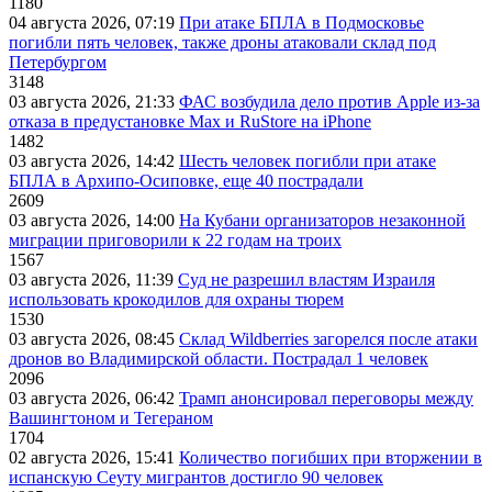
1180
04 августа 2026, 07:19
При атаке БПЛА в Подмосковье
погибли пять человек, также дроны атаковали склад под
Петербургом
3148
03 августа 2026, 21:33
ФАС возбудила дело против Apple из-за
отказа в предустановке Max и RuStore на iPhone
1482
03 августа 2026, 14:42
Шесть человек погибли при атаке
БПЛА в Архипо-Осиповке, еще 40 пострадали
2609
03 августа 2026, 14:00
На Кубани организаторов незаконной
миграции приговорили к 22 годам на троих
1567
03 августа 2026, 11:39
Суд не разрешил властям Израиля
использовать крокодилов для охраны тюрем
1530
03 августа 2026, 08:45
Склад Wildberries загорелся после атаки
дронов во Владимирской области. Пострадал 1 человек
2096
03 августа 2026, 06:42
Трамп анонсировал переговоры между
Вашингтоном и Тегераном
1704
02 августа 2026, 15:41
Количество погибших при вторжении в
испанскую Сеуту мигрантов достигло 90 человек