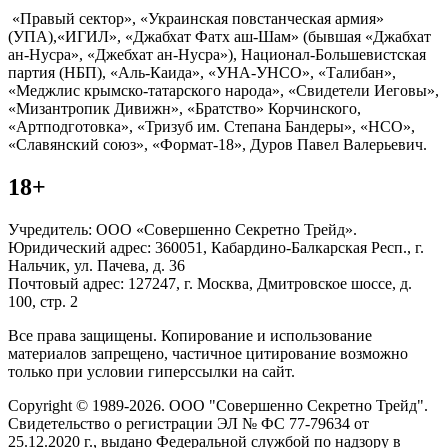
«Правый сектор», «Украинская повстанческая армия»
(УПА),«ИГИЛ», «Джабхат Фатх аш-Шам» (бывшая «Джабхат
ан-Нусра», «Джебхат ан-Нусра»), Национал-Большевистская
партия (НБП), «Аль-Каида», «УНА-УНСО», «Талибан»,
«Меджлис крымско-татарского народа», «Свидетели Иеговы»,
«Мизантропик Дивижн», «Братство» Корчинского,
«Артподготовка», «Тризуб им. Степана Бандеры», «НСО»,
«Славянский союз», «Формат-18», Дуров Павел Валерьевич.
18+
Учредитель: ООО «Совершенно Секретно Трейд».
Юридический адрес: 360051, Кабардино-Балкарская Респ., г.
Нальчик, ул. Пачева, д. 36
Почтовый адрес: 127247, г. Москва, Дмитровское шоссе, д.
100, стр. 2
Все права защищены. Копирование и использование
материалов запрещено, частичное цитирование возможно
только при условии гиперссылки на сайт.
Copyright © 1989-2026. ООО "Совершенно Секретно Трейд".
Свидетельство о регистрации ЭЛ № ФС 77-79634 от
25.12.2020 г., выдано Федеральной службой по надзору в