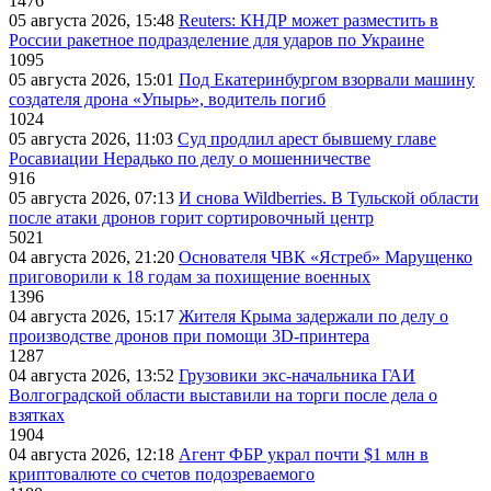
1476
05 августа 2026, 15:48
Reuters: КНДР может разместить в
России ракетное подразделение для ударов по Украине
1095
05 августа 2026, 15:01
Под Екатеринбургом взорвали машину
создателя дрона «Упырь», водитель погиб
1024
05 августа 2026, 11:03
Суд продлил арест бывшему главе
Росавиации Нерадько по делу о мошенничестве
916
05 августа 2026, 07:13
И снова Wildberries. В Тульской области
после атаки дронов горит сортировочный центр
5021
04 августа 2026, 21:20
Основателя ЧВК «Ястреб» Марущенко
приговорили к 18 годам за похищение военных
1396
04 августа 2026, 15:17
Жителя Крыма задержали по делу о
производстве дронов при помощи 3D‑принтера
1287
04 августа 2026, 13:52
Грузовики экс-начальника ГАИ
Волгоградской области выставили на торги после дела о
взятках
1904
04 августа 2026, 12:18
Агент ФБР украл почти $1 млн в
криптовалюте со счетов подозреваемого