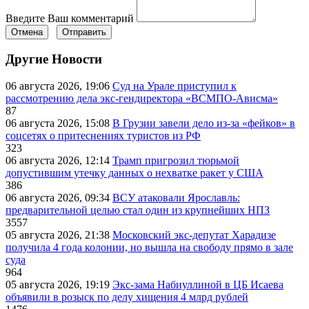
Введите Ваш комментарий
Отмена
Отправить
Другие Новости
06 августа 2026, 19:06
Суд на Урале приступил к
рассмотрению дела экс-гендиректора «ВСМПО-Ависма»
87
06 августа 2026, 15:08
В Грузии завели дело из-за «фейков» в
соцсетях о притеснениях туристов из РФ
323
06 августа 2026, 12:14
Трамп пригрозил тюрьмой
допустившим утечку данных о нехватке ракет у США
386
06 августа 2026, 09:34
ВСУ атаковали Ярославль:
предварительной целью стал один из крупнейших НПЗ
3557
05 августа 2026, 21:38
Московский экс-депутат Харадизе
получила 4 года колонии, но вышла на свободу прямо в зале
суда
964
05 августа 2026, 19:19
Экс-зама Набиуллиной в ЦБ Исаева
объявили в розыск по делу хищения 4 млрд рублей