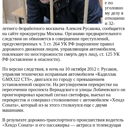
е по
уголовно
му делу в
отношени
и 32-
летнего безработного москвича Алексея Русакова, сообщается
на сайте прокуратуры Москвы. Органами предварительного
следствия он обвиняется в совершении преступлений,
предусмотренных ч. 5 ст. 264 УК РФ (нарушение правил
дорожного движения лицом, управляющим автомобилем,
повлекшее по неосторожности смерть двух лиц), ст. 125 УК
РФ (оставление в опасности).
По версии следствия, в ночь на 10 октября 2012 г. Русаков,
управляя технически исправным автомобилем «Кадиллак
GMX322 CTS», двигался по городу с превышением
установленной скорости. На регулируемом перекрестке на
пересечении проспекта Вернадского и улицы Лобачевского он
проигнорировал красный сигнал светофора, выехал на
перекресток и совершил столкновение с автомобилем «Хендэ
Соната», который из-за этого столкнулся еще с двумя
машинами.
В результате дорожно-транспортного происшествия водитель
«Хендэ Соната» и его пассажирка — актриса и телеведущая