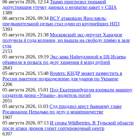
06 августа 2026, 12:14
Трамп пригрозил тюрьмой
допустившим утечку данных о нехватке ракет у США
1389
06 августа 2026, 09:34
ВСУ атаковали Ярославль:
предварительной целью стал один из крупнейших НПЗ
5393
05 августа 2026, 21:38
Московский экс-депутат Харадизе
получила 4 года колонии, но вышла на свободу прямо в зале
суда
2153
05 августа 2026, 19:19
Экс-зама Набиуллиной в ЦБ Исаева
объявили в розыск по делу хищения 4 млрд рублей
2843
05 августа 2026, 15:48
Reuters: КНДР может разместить в
России ракетное подразделение для ударов по Украине
2206
05 августа 2026, 15:01
Под Екатеринбургом взорвали машину
создателя дрона «Упырь», водитель погиб
2051
05 августа 2026, 11:03
Суд продлил арест бывшему главе
Росавиации Нерадько по делу о мошенничестве
1907
05 августа 2026, 07:13
И снова Wildberries. В Тульской области
после атаки дронов горит сортировочный центр
6397