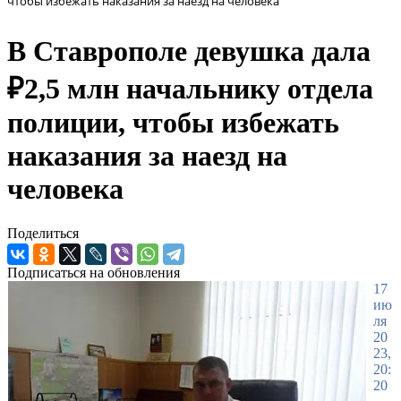
чтобы избежать наказания за наезд на человека
В Ставрополе девушка дала
₽2,5 млн начальнику отдела
полиции, чтобы избежать
наказания за наезд на
человека
Поделиться
Подписаться на обновления
17
ию
ля
20
23,
20:
20