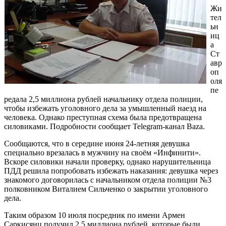
Жи
тел
ьн
иц
а
Ст
авр
оп
оля
пе
редала 2,5 миллиона рублей начальнику отдела полиции,
чтобы избежать уголовного дела за умышленный наезд на
человека. Однако преступная схема была предотвращена
силовиками. Подробности сообщает Telegram-канал Baza.
Сообщаются, что в середине июня 24-летняя девушка
специально врезалась в мужчину на своём «Инфинити».
Вскоре силовики начали проверку, однако нарушительница
ПДД решила попробовать избежать наказания: девушка через
знакомого договорилась с начальником отдела полиции №3
полковником Виталием Сильченко о закрытии уголовного
дела.
Таким образом 10 июля посредник по имени Армен
Саркисянц получил 2,5 миллиона рублей, которые были