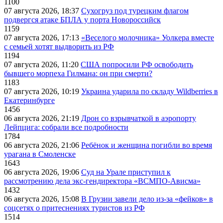
1100
07 августа 2026, 18:37
Сухогруз под турецким флагом
подвергся атаке БПЛА у порта Новороссийск
1159
07 августа 2026, 17:13
«Веселого молочника» Уолкера вместе
с семьей хотят выдворить из РФ
1194
07 августа 2026, 11:20
США попросили РФ освободить
бывшего морпеха Гилмана: он при смерти?
1183
07 августа 2026, 10:19
Украина ударила по складу Wildberries в
Екатеринбурге
1456
06 августа 2026, 21:19
Дрон со взрывчаткой в аэропорту
Лейпцига: собрали все подробности
1784
06 августа 2026, 21:06
Ребёнок и женщина погибли во время
урагана в Смоленске
1643
06 августа 2026, 19:06
Суд на Урале приступил к
рассмотрению дела экс-гендиректора «ВСМПО-Ависма»
1432
06 августа 2026, 15:08
В Грузии завели дело из-за «фейков» в
соцсетях о притеснениях туристов из РФ
1514