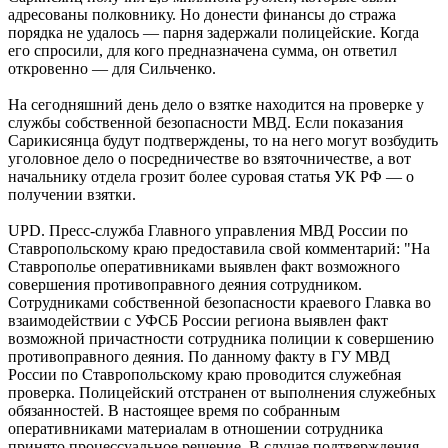
адресованы полковнику. Но донести финансы до стража
порядка не удалось — парня задержали полицейские. Когда
его спросили, для кого предназначена сумма, он ответил
откровенно — для Сильченко.
На сегодняшний день дело о взятке находится на проверке у
службы собственной безопасности МВД. Если показания
Сарикисянца будут подтверждены, то на него могут возбудить
уголовное дело о посредничестве во взяточничестве, а вот
начальнику отдела грозит более суровая статья УК РФ — о
получении взятки.
UPD. Пресс-служба Главного управления МВД России по
Ставропольскому краю предоставила свой комментарий: "На
Ставрополье оперативниками выявлен факт возможного
совершения противоправного деяния сотрудником.
Сотрудниками собственной безопасности краевого Главка во
взаимодействии с УФСБ России региона выявлен факт
возможной причастности сотрудника полиции к совершению
противоправного деяния. По данному факту в ГУ МВД
России по Ставропольскому краю проводится служебная
проверка. Полицейский отстранен от выполнения служебных
обязанностей. В настоящее время по собранным
оперативниками материалам в отношении сотрудника
принято процессуальное решение. В случае подтверждения