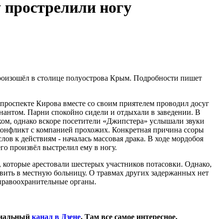
 прострелили ногу
оизошёл в столице полуострова Крым. Подробности пишет
а проспекте Кирова вместе со своим приятелем проводил досуг
нантом. Парни спокойно сидели и отдыхали в заведении. В
ом, однако вскоре посетители «Джипстера» услышали звуки
конфликт с компанией прохожих. Конкретная причина ссоры
лов к действиям - началась массовая драка. В ходе мордобоя
го произвёл выстрелил ему в ногу.
 которые арестовали шестерых участников потасовки. Однако,
вить в местную больницу. О травмах других задержанных нет
правоохранительные органы.
циальный
канал в Дзене
. Там все самое интересное.