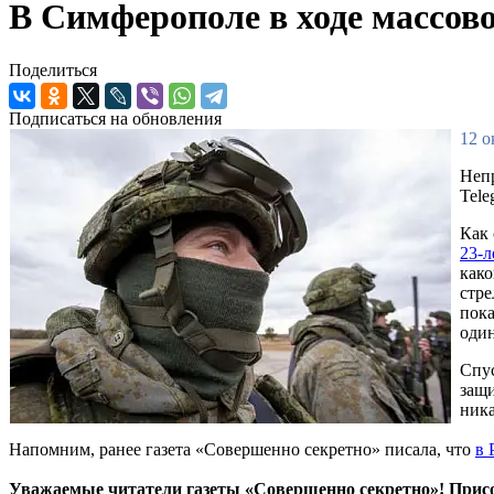
В Симферополе в ходе массов
Поделиться
Подписаться на обновления
12 о
Неп
Tele
Как 
23-л
како
стре
пока
один
Спус
защи
ник
Напомним, ранее газета «Совершенно секретно» писала, что
в 
Уважаемые читатели газеты «Совершенно секретно»! Прис