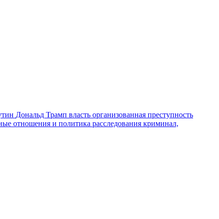
утин
Дональд Трамп
власть
организованная преступность
ные отношения и политика
расследования
криминал,