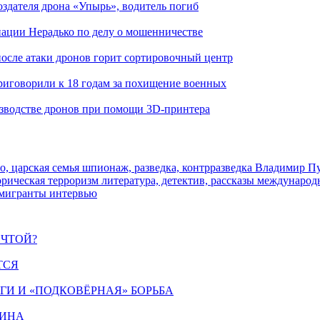
здателя дрона «Упырь», водитель погиб
иации Нерадько по делу о мошенничестве
 после атаки дронов горит сортировочный центр
иговорили к 18 годам за похищение военных
изводстве дронов при помощи 3D‑принтера
о, царская семья
шпионаж, разведка, контрразведка
Владимир П
торическая
терроризм
литература, детектив, рассказы
международ
 мигранты
интервью
ЕЧТОЙ?
ТСЯ
ИГИ И «ПОДКОВЁРНАЯ» БОРЬБА
ЩИНА