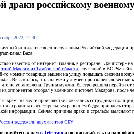
ой драки российскому военному
ктября 2022, 12:30
риятный инцидент с военнослужащим Российской Федерации пр
gram-канал Baza.
стало известно от интернет-издания, в ресторане «Джипстер» н
етний Максим из Тамбовской области
, служащий в ВС РФ лейте
й-то момент товарищи вышли на улицу подышать свежим воздух
льбы. Выяснилось, что снаружи у друзей произошёл словесный 
 что не установлена. Группа мужчин быстро решила перейти от с
 из оппонентов отобрал у военного пистолет Макарова, после че
тя время на месте происшествия оказались сотрудники полиции,
тника родины с огнестрельным ранением бедра пришлось отпра
акой информации. Сейчас причины драки и стрельбы выясняют 
России задержали двух агентов СБУ
.
оединяйтесь к нам
в Telegram
и подписывайтесь на наш офи