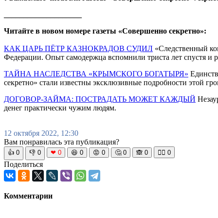
____________________
Читайте в новом номере газеты «Совершенно секретно»:
КАК ЦАРЬ ПЁТР КАЗНОКРАДОВ СУДИЛ
«Следственный ком
Федерации. Опыт самодержца вспомнили триста лет спустя и 
ТАЙНА НАСЛЕДСТВА «КРЫМСКОГО БОГАТЫРЯ»
Единстве
секретно» стали известны эксклюзивные подробности этой гро
ДОГОВОР-ЗАЙМА: ПОСТРАДАТЬ МОЖЕТ КАЖДЫЙ
Незаур
денег практически чужим людям.
12 октября 2022, 12:30
Вам понравилась эта публикация?
👍
0
👎
0
❤
0
😆
0
😡
0
🤔
0
🙈
0
🧘‍♀️
0
Поделиться
Комментарии