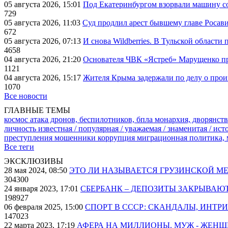
05 августа 2026, 15:01
Под Екатеринбургом взорвали машину со
729
05 августа 2026, 11:03
Суд продлил арест бывшему главе Росав
672
05 августа 2026, 07:13
И снова Wildberries. В Тульской области
4658
04 августа 2026, 21:20
Основателя ЧВК «Ястреб» Марущенко пр
1121
04 августа 2026, 15:17
Жителя Крыма задержали по делу о про
1070
Все новости
ГЛАВНЫЕ ТЕМЫ
космос
атака дронов, беспилотников, бпла
монархия, дворянств
личность известная / популярная / уважаемая / знаменитая / ис
преступления
мошенники
коррупция
миграционная политика,
Все теги
ЭКСКЛЮЗИВЫ
28 мая 2024, 08:50
ЭТО ЛИ НАЗЫВАЕТСЯ ГРУЗИНСКОЙ М
304300
24 января 2023, 17:01
СБЕРБАНК – ДЕПОЗИТЫ ЗАКРЫВАЮ
198927
06 февраля 2025, 15:00
СПОРТ В СССР: СКАНДАЛЫ, ИНТР
147023
22 марта 2023, 17:19
АФЕРА НА МИЛЛИОНЫ. МУЖ - ЖЕН