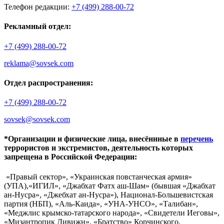
Телефон редакции:
+7 (499) 288-00-72
Рекламный отдел:
+7 (499) 288-00-72
reklama@sovsek.com
Отдел распространения:
+7 (499) 288-00-72
sovsek@sovsek.com
*Организации и физические лица, внесённные в
перечень
террористов и экстремистов, деятельность которых
запрещена в Российской Федерации:
«Правый сектор», «Украинская повстанческая армия»
(УПА),«ИГИЛ», «Джабхат Фатх аш-Шам» (бывшая «Джабхат
ан-Нусра», «Джебхат ан-Нусра»), Национал-Большевистская
партия (НБП), «Аль-Каида», «УНА-УНСО», «Талибан»,
«Меджлис крымско-татарского народа», «Свидетели Иеговы»,
«Мизантропик Дивижн», «Братство» Корчинского,