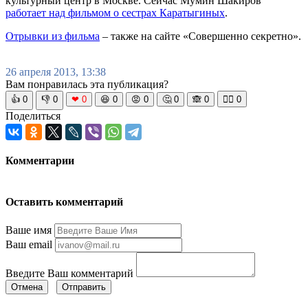
культурный центр в Москве. Сейчас Мумин Шакиров
работает над фильмом о сестрах Каратыгиных
.
Отрывки из фильма
– также на сайте «Совершенно секретно».
26 апреля 2013, 13:38
Вам понравилась эта публикация?
👍
0
👎
0
❤
0
😆
0
😡
0
🤔
0
🙈
0
🧘‍♀️
0
Поделиться
Комментарии
Оставить комментарий
Ваше имя
Ваш email
Введите Ваш комментарий
Отмена
Отправить