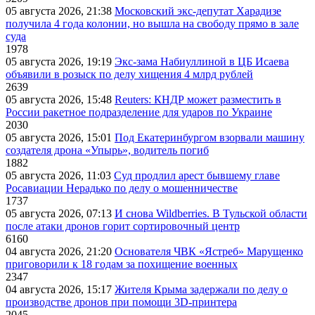
05 августа 2026, 21:38
Московский экс-депутат Харадизе
получила 4 года колонии, но вышла на свободу прямо в зале
суда
1978
05 августа 2026, 19:19
Экс-зама Набиуллиной в ЦБ Исаева
объявили в розыск по делу хищения 4 млрд рублей
2639
05 августа 2026, 15:48
Reuters: КНДР может разместить в
России ракетное подразделение для ударов по Украине
2030
05 августа 2026, 15:01
Под Екатеринбургом взорвали машину
создателя дрона «Упырь», водитель погиб
1882
05 августа 2026, 11:03
Суд продлил арест бывшему главе
Росавиации Нерадько по делу о мошенничестве
1737
05 августа 2026, 07:13
И снова Wildberries. В Тульской области
после атаки дронов горит сортировочный центр
6160
04 августа 2026, 21:20
Основателя ЧВК «Ястреб» Марущенко
приговорили к 18 годам за похищение военных
2347
04 августа 2026, 15:17
Жителя Крыма задержали по делу о
производстве дронов при помощи 3D‑принтера
2045