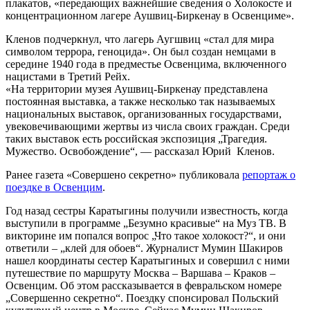
плакатов, «передающих важнейшие сведения о Холокосте и
концентрационном лагере Аушвиц-Биркенау в Освенциме».
Кленов подчеркнул, что лагерь Аугшвиц «стал для мира
символом террора, геноцида». Он был создан немцами в
середине 1940 года в предместье Освенцима, включенного
нацистами в Третий Рейх.
«На территории музея Аушвиц-Биркенау представлена
постоянная выставка, а также несколько так называемых
национальных выставок, организованных государствами,
увековечивающими жертвы из числа своих граждан. Среди
таких выставок есть российская экспозиция „Трагедия.
Мужество. Освобождение“, — рассказал Юрий Кленов.
Ранее газета «Совершено секретно» публиковала
репортаж о
поездке в Освенцим
.
Год назад сестры Каратыгины получили известность, когда
выступили в программе „Безумно красивые“ на Муз ТВ. В
викторине им попался вопрос „Что такое холокост?“, и они
ответили – „клей для обоев“. Журналист Мумин Шакиров
нашел координаты сестер Каратыгиных и совершил с ними
путешествие по маршруту Москва – Варшава – Краков –
Освенцим. Об этом рассказывается в февральском номере
„Совершенно секретно“. Поездку спонсировал Польский