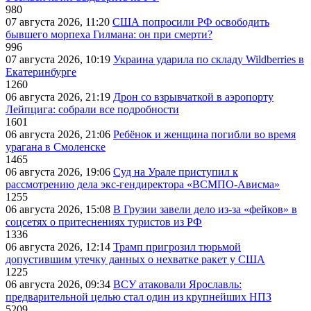
980
07 августа 2026, 11:20
США попросили РФ освободить
бывшего морпеха Гилмана: он при смерти?
996
07 августа 2026, 10:19
Украина ударила по складу Wildberries в
Екатеринбурге
1260
06 августа 2026, 21:19
Дрон со взрывчаткой в аэропорту
Лейпцига: собрали все подробности
1601
06 августа 2026, 21:06
Ребёнок и женщина погибли во время
урагана в Смоленске
1465
06 августа 2026, 19:06
Суд на Урале приступил к
рассмотрению дела экс-гендиректора «ВСМПО-Ависма»
1255
06 августа 2026, 15:08
В Грузии завели дело из-за «фейков» в
соцсетях о притеснениях туристов из РФ
1336
06 августа 2026, 12:14
Трамп пригрозил тюрьмой
допустившим утечку данных о нехватке ракет у США
1225
06 августа 2026, 09:34
ВСУ атаковали Ярославль:
предварительной целью стал один из крупнейших НПЗ
5209