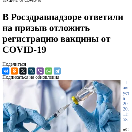
вакцины от COVID-19
В Росздравнадзоре ответили
на призыв отложить
регистрацию вакцины от
COVID-19
Поделиться
Подписаться на обновления
11
авг
уст
а
20
20,
11:
58
«С