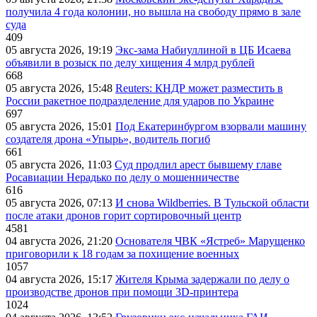
получила 4 года колонии, но вышла на свободу прямо в зале
суда
409
05 августа 2026, 19:19
Экс-зама Набиуллиной в ЦБ Исаева
объявили в розыск по делу хищения 4 млрд рублей
668
05 августа 2026, 15:48
Reuters: КНДР может разместить в
России ракетное подразделение для ударов по Украине
697
05 августа 2026, 15:01
Под Екатеринбургом взорвали машину
создателя дрона «Упырь», водитель погиб
661
05 августа 2026, 11:03
Суд продлил арест бывшему главе
Росавиации Нерадько по делу о мошенничестве
616
05 августа 2026, 07:13
И снова Wildberries. В Тульской области
после атаки дронов горит сортировочный центр
4581
04 августа 2026, 21:20
Основателя ЧВК «Ястреб» Марущенко
приговорили к 18 годам за похищение военных
1057
04 августа 2026, 15:17
Жителя Крыма задержали по делу о
производстве дронов при помощи 3D‑принтера
1024