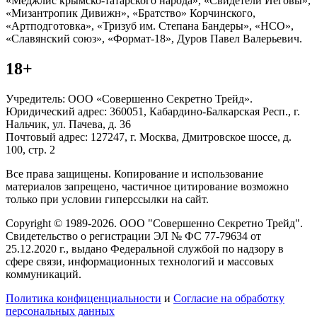
«Меджлис крымско-татарского народа», «Свидетели Иеговы»,
«Мизантропик Дивижн», «Братство» Корчинского,
«Артподготовка», «Тризуб им. Степана Бандеры», «НСО»,
«Славянский союз», «Формат-18», Дуров Павел Валерьевич.
18+
Учредитель: ООО «Совершенно Секретно Трейд».
Юридический адрес: 360051, Кабардино-Балкарская Респ., г.
Нальчик, ул. Пачева, д. 36
Почтовый адрес: 127247, г. Москва, Дмитровское шоссе, д.
100, стр. 2
Все права защищены. Копирование и использование
материалов запрещено, частичное цитирование возможно
только при условии гиперссылки на сайт.
Copyright © 1989-2026. ООО "Совершенно Секретно Трейд".
Свидетельство о регистрации ЭЛ № ФС 77-79634 от
25.12.2020 г., выдано Федеральной службой по надзору в
сфере связи, информационных технологий и массовых
коммуникаций.
Политика конфиценциальности
и
Согласие на обработку
персональных данных