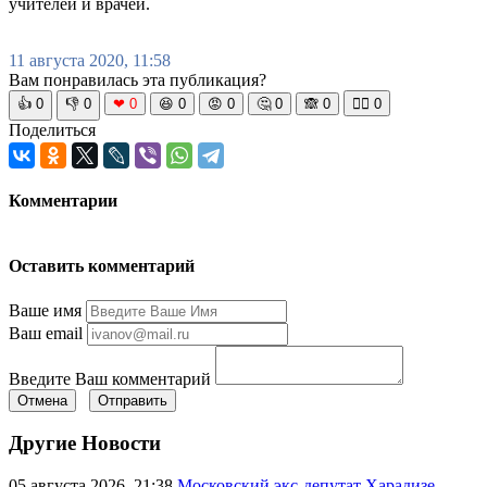
учителей и врачей.
11 августа 2020, 11:58
Вам понравилась эта публикация?
👍
0
👎
0
❤
0
😆
0
😡
0
🤔
0
🙈
0
🧘‍♀️
0
Поделиться
Комментарии
Оставить комментарий
Ваше имя
Ваш email
Введите Ваш комментарий
Отмена
Отправить
Другие Новости
05 августа 2026, 21:38
Московский экс-депутат Харадизе