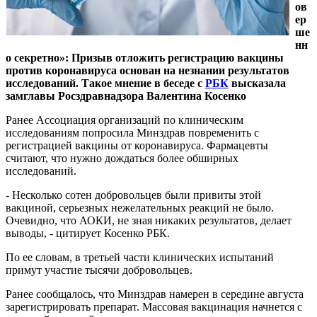
ов
ер
ше
нн
о секретно»: Призыв отложить регистрацию вакцины
против коронавируса основан на незнании результатов
исследований. Такое мнение в беседе с
РБК
высказала
замглавы Росздравнадзора Валентина Косенко
Ранее Ассоциация организаций по клиническим
исследованиям попросила Минздрав повременить с
регистрацией вакцины от коронавируса. Фармацевты
считают, что нужно дождаться более обширных
исследований.
- Несколько сотен добровольцев были привиты этой
вакциной, серьезных нежелательных реакций не было.
Очевидно, что АОКИ, не зная никаких результатов, делает
выводы, - цитирует Косенко РБК.
По ее словам, в третьей части клинических испытаний
примут участие тысячи добровольцев.
Ранее сообщалось, что Минздрав намерен в середине августа
зарегистрировать препарат. Массовая вакцинация начнется с