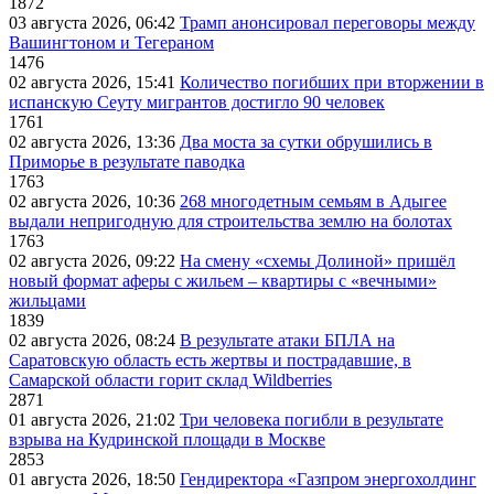
1872
03 августа 2026, 06:42
Трамп анонсировал переговоры между
Вашингтоном и Тегераном
1476
02 августа 2026, 15:41
Количество погибших при вторжении в
испанскую Сеуту мигрантов достигло 90 человек
1761
02 августа 2026, 13:36
Два моста за сутки обрушились в
Приморье в результате паводка
1763
02 августа 2026, 10:36
268 многодетным семьям в Адыгее
выдали непригодную для строительства землю на болотах
1763
02 августа 2026, 09:22
На смену «схемы Долиной» пришёл
новый формат аферы с жильем – квартиры с «вечными»
жильцами
1839
02 августа 2026, 08:24
В результате атаки БПЛА на
Саратовскую область есть жертвы и пострадавшие, в
Самарской области горит склад Wildberries
2871
01 августа 2026, 21:02
Три человека погибли в результате
взрыва на Кудринской площади в Москве
2853
01 августа 2026, 18:50
Гендиректора «Газпром энергохолдинг