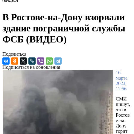
(ВИДЕО)
В Ростове-на-Дону взорвали
здание пограничной службы
ФСБ (ВИДЕО)
Поделиться
Подписаться на обновления
16
марта
2023,
12:56
СМИ
пишут,
что в
Ростов
е-на-
Дону
горит