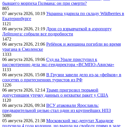
бывшего морпеха Гилмана: он при смерти?
865
07 августа 2026, 10:19
Украина ударила по складу Wildberries в
Екатеринбурге
1121
06 августа 2026, 21:19
Дрон со взрывчаткой в аэропорту
Лейпцига: собрали все подробности
1472
06 августа 2026, 21:06
Ребёнок и женщина погибли во время
урагана в Смоленске
1333
06 августа 2026, 19:06
Суд на Урале приступил к
рассмотрению дела экс-гендиректора «ВСМПО-Ависма»
1133
06 августа 2026, 15:08
В Грузии завели дело из-за «фейков» в
соцсетях о притеснениях туристов из РФ
1226
06 августа 2026, 12:14
Трамп пригрозил тюрьмой
допустившим утечку данных о нехватке ракет у США
1120
06 августа 2026, 09:34
ВСУ атаковали Ярославль:
предварительной целью стал один из крупнейших НПЗ
5080
05 августа 2026, 21:38
Московский экс-депутат Харадизе
получила 4 года колонии, но вышла на свободу прямо в зале