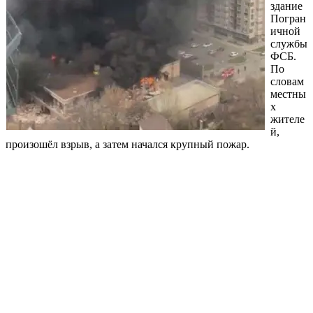
здание
Погран
ичной
службы
ФСБ.
По
словам
местны
х
жителе
й,
произошёл взрыв, а затем начался крупный пожар.