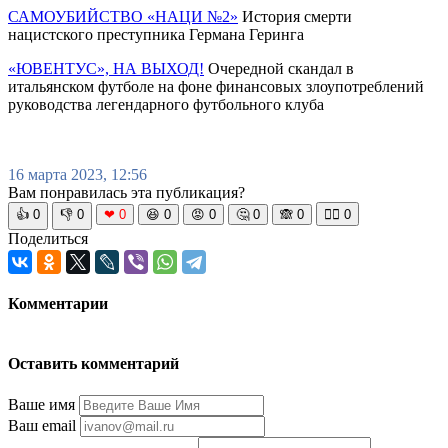
САМОУБИЙСТВО «НАЦИ №2»
История смерти
нацистского преступника Германа Геринга
«ЮВЕНТУС», НА ВЫХОД!
Очередной скандал в
итальянском футболе на фоне финансовых злоупотреблений
руководства легендарного футбольного клуба
16 марта 2023, 12:56
Вам понравилась эта публикация?
👍
0
👎
0
❤
0
😆
0
😡
0
🤔
0
🙈
0
🧘‍♀️
0
Поделиться
Комментарии
Оставить комментарий
Ваше имя
Ваш email