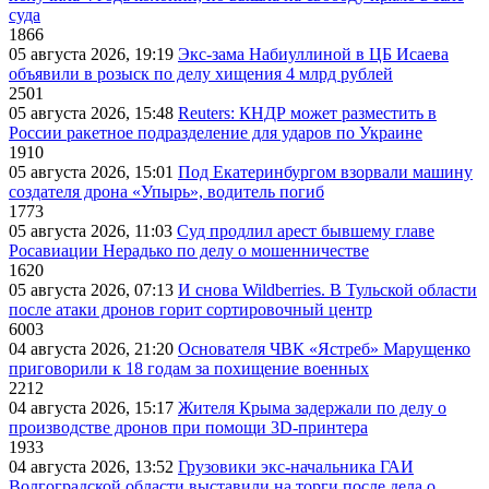
суда
1866
05 августа 2026, 19:19
Экс-зама Набиуллиной в ЦБ Исаева
объявили в розыск по делу хищения 4 млрд рублей
2501
05 августа 2026, 15:48
Reuters: КНДР может разместить в
России ракетное подразделение для ударов по Украине
1910
05 августа 2026, 15:01
Под Екатеринбургом взорвали машину
создателя дрона «Упырь», водитель погиб
1773
05 августа 2026, 11:03
Суд продлил арест бывшему главе
Росавиации Нерадько по делу о мошенничестве
1620
05 августа 2026, 07:13
И снова Wildberries. В Тульской области
после атаки дронов горит сортировочный центр
6003
04 августа 2026, 21:20
Основателя ЧВК «Ястреб» Марущенко
приговорили к 18 годам за похищение военных
2212
04 августа 2026, 15:17
Жителя Крыма задержали по делу о
производстве дронов при помощи 3D‑принтера
1933
04 августа 2026, 13:52
Грузовики экс-начальника ГАИ
Волгоградской области выставили на торги после дела о