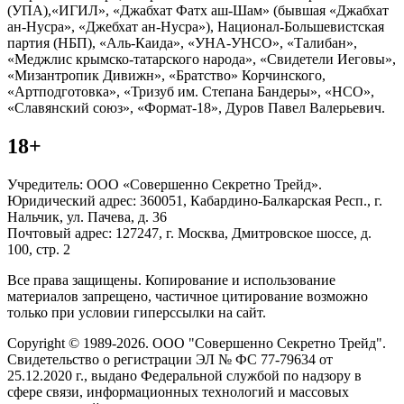
(УПА),«ИГИЛ», «Джабхат Фатх аш-Шам» (бывшая «Джабхат
ан-Нусра», «Джебхат ан-Нусра»), Национал-Большевистская
партия (НБП), «Аль-Каида», «УНА-УНСО», «Талибан»,
«Меджлис крымско-татарского народа», «Свидетели Иеговы»,
«Мизантропик Дивижн», «Братство» Корчинского,
«Артподготовка», «Тризуб им. Степана Бандеры», «НСО»,
«Славянский союз», «Формат-18», Дуров Павел Валерьевич.
18+
Учредитель: ООО «Совершенно Секретно Трейд».
Юридический адрес: 360051, Кабардино-Балкарская Респ., г.
Нальчик, ул. Пачева, д. 36
Почтовый адрес: 127247, г. Москва, Дмитровское шоссе, д.
100, стр. 2
Все права защищены. Копирование и использование
материалов запрещено, частичное цитирование возможно
только при условии гиперссылки на сайт.
Copyright © 1989-2026. ООО "Совершенно Секретно Трейд".
Свидетельство о регистрации ЭЛ № ФС 77-79634 от
25.12.2020 г., выдано Федеральной службой по надзору в
сфере связи, информационных технологий и массовых