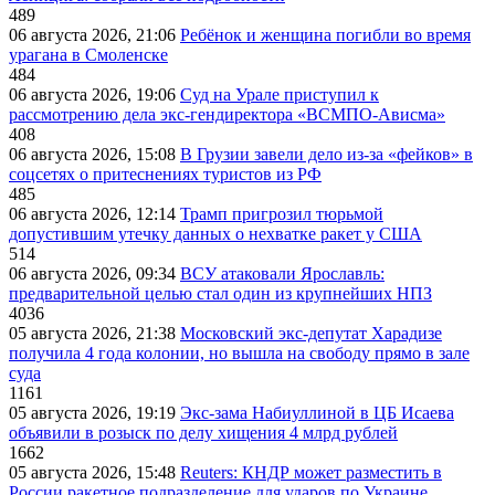
489
06 августа 2026, 21:06
Ребёнок и женщина погибли во время
урагана в Смоленске
484
06 августа 2026, 19:06
Суд на Урале приступил к
рассмотрению дела экс-гендиректора «ВСМПО-Ависма»
408
06 августа 2026, 15:08
В Грузии завели дело из-за «фейков» в
соцсетях о притеснениях туристов из РФ
485
06 августа 2026, 12:14
Трамп пригрозил тюрьмой
допустившим утечку данных о нехватке ракет у США
514
06 августа 2026, 09:34
ВСУ атаковали Ярославль:
предварительной целью стал один из крупнейших НПЗ
4036
05 августа 2026, 21:38
Московский экс-депутат Харадизе
получила 4 года колонии, но вышла на свободу прямо в зале
суда
1161
05 августа 2026, 19:19
Экс-зама Набиуллиной в ЦБ Исаева
объявили в розыск по делу хищения 4 млрд рублей
1662
05 августа 2026, 15:48
Reuters: КНДР может разместить в
России ракетное подразделение для ударов по Украине