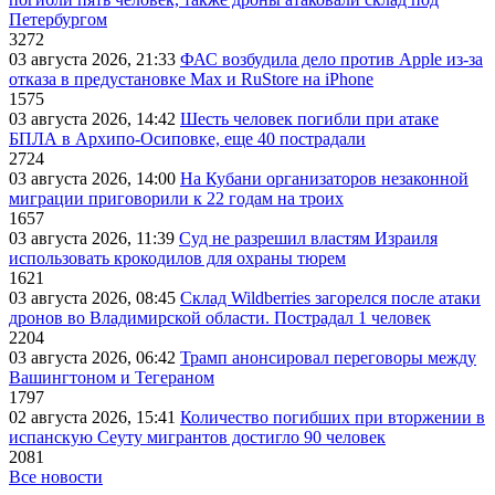
Петербургом
3272
03 августа 2026, 21:33
ФАС возбудила дело против Apple из-за
отказа в предустановке Max и RuStore на iPhone
1575
03 августа 2026, 14:42
Шесть человек погибли при атаке
БПЛА в Архипо-Осиповке, еще 40 пострадали
2724
03 августа 2026, 14:00
На Кубани организаторов незаконной
миграции приговорили к 22 годам на троих
1657
03 августа 2026, 11:39
Суд не разрешил властям Израиля
использовать крокодилов для охраны тюрем
1621
03 августа 2026, 08:45
Склад Wildberries загорелся после атаки
дронов во Владимирской области. Пострадал 1 человек
2204
03 августа 2026, 06:42
Трамп анонсировал переговоры между
Вашингтоном и Тегераном
1797
02 августа 2026, 15:41
Количество погибших при вторжении в
испанскую Сеуту мигрантов достигло 90 человек
2081
Все новости