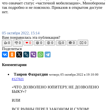
что означает статус «частичной мобилизации», Минобороны
так подробно и не пояснило. Приказов в открытом доступе
нет.
05 октября 2022, 15:14
Вам понравилась эта публикация?
👍
0
👎
0
❤
0
😆
0
😡
0
🤔
0
🙈
0
🧘‍♀️
0
Поделиться
Комментарии
Таиров Фахратдин
четверг, 05 октября 2022 в 19:10:00
#127021
«ЧТО ДОЗВОЛЕНО ЮПИТЕРУ, НЕ ДОЗВОЛЕНО
БЫКУ»?
ИЛИ
ВСЕ РАВНЫ ПЕРЕД ЗАКОНОМ И СУДОМ!