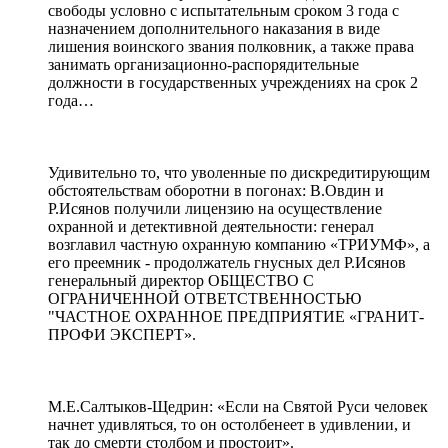
свободы условно с испытательным сроком 3 года с
назначением дополнительного наказания в виде
лишения воинского звания полковник, а также права
занимать организационно-распорядительные
должности в государственных учреждениях на срок 2
года…
Удивительно то, что уволенные по дискредитирующим
обстоятельствам оборотни в погонах: В.Овдин и
Р.Исянов получили лицензию на осуществление
охранной и детективной деятельности: генерал
возглавил частную охранную компанию «ТРИУМФ», а
его преемник - продолжатель гнусных дел Р.Исянов
генеральный директор ОБЩЕСТВО С
ОГРАНИЧЕННОЙ ОТВЕТСТВЕННОСТЬЮ
"ЧАСТНОЕ ОХРАННОЕ ПРЕДПРИЯТИЕ «ГРАНИТ-
ПРОФИ ЭКСПЕРТ».
М.Е.Салтыков-Щедрин: «Если на Святой Руси человек
начнет удивляться, то он остолбенеет в удивлении, и
так до смерти столбом и простоит».