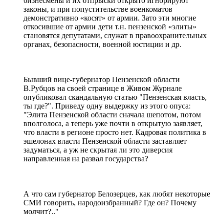
бизнесмены и их отпрыски открыто игнорируют
законы, и при попустительстве военкоматов
демонстративно «косят» от армии. Зато эти многие
откосившие от армии дети т.н. пензенской «элиты»
становятся депутатами, служат в правоохранительных
органах, безопасности, военной юстиции и др.
Бывший вице-губернатор Пензенской области
В.Рубцов на своей странице в Живом Журнале
опубликовал скандальную статью "Пензенская власть,
ты где?". Приведу одну выдержку из этого опуса:
"Элита Пензенской области сначала шепотом, потом
вполголоса, а теперь уже почти в открытую заявляет,
что власти в регионе просто нет. Кадровая политика в
эшелонах власти Пензенской области заставляет
задуматься, а уж не скрытая ли это диверсия
направленная на развал государства?
А что сам губернатор Белозерцев, как любят некоторые
СМИ говорить, народоизбранный? Где он? Почему
молчит?.."