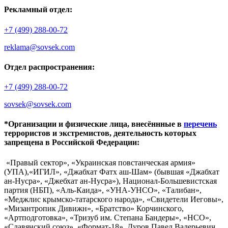
Рекламный отдел:
+7 (499) 288-00-72
reklama@sovsek.com
Отдел распространения:
+7 (499) 288-00-72
sovsek@sovsek.com
*Организации и физические лица, внесённные в
перечень
террористов и экстремистов, деятельность которых
запрещена в Российской Федерации:
«Правый сектор», «Украинская повстанческая армия»
(УПА),«ИГИЛ», «Джабхат Фатх аш-Шам» (бывшая «Джабхат
ан-Нусра», «Джебхат ан-Нусра»), Национал-Большевистская
партия (НБП), «Аль-Каида», «УНА-УНСО», «Талибан»,
«Меджлис крымско-татарского народа», «Свидетели Иеговы»,
«Мизантропик Дивижн», «Братство» Корчинского,
«Артподготовка», «Тризуб им. Степана Бандеры», «НСО»,
«Славянский союз», «Формат-18», Дуров Павел Валерьевич.