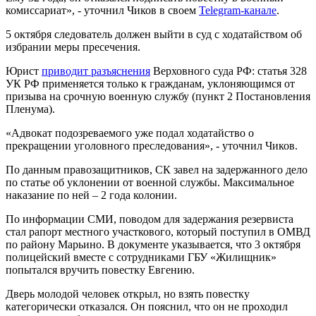
комиссариат», - уточнил Чиков в своем
Telegram-канале
.
5 октября следователь должен выйти в суд с ходатайством об
избрании меры пресечения.
Юрист
приводит разъяснения
Верховного суда РФ: статья 328
УК РФ применяется только к гражданам, уклоняющимся от
призыва на срочную военную службу (пункт 2 Постановления
Пленума).
«Адвокат подозреваемого уже подал ходатайство о
прекращении уголовного преследования», - уточнил Чиков.
По данным правозащитников, СК завел на задержанного дело
по статье об уклонении от военной службы. Максимальное
наказание по ней – 2 года колонии.
По информации СМИ, поводом для задержания резервиста
стал рапорт местного участкового, который поступил в ОМВД
по району Марьино. В документе указывается, что 3 октября
полицейский вместе с сотрудниками ГБУ «Жилищник»
попытался вручить повестку Евгению.
Дверь молодой человек открыл, но взять повестку
категорически отказался. Он пояснил, что он не проходил