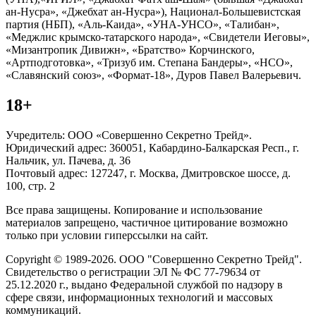
ан-Нусра», «Джебхат ан-Нусра»), Национал-Большевистская
партия (НБП), «Аль-Каида», «УНА-УНСО», «Талибан»,
«Меджлис крымско-татарского народа», «Свидетели Иеговы»,
«Мизантропик Дивижн», «Братство» Корчинского,
«Артподготовка», «Тризуб им. Степана Бандеры», «НСО»,
«Славянский союз», «Формат-18», Дуров Павел Валерьевич.
18+
Учредитель: ООО «Совершенно Секретно Трейд».
Юридический адрес: 360051, Кабардино-Балкарская Респ., г.
Нальчик, ул. Пачева, д. 36
Почтовый адрес: 127247, г. Москва, Дмитровское шоссе, д.
100, стр. 2
Все права защищены. Копирование и использование
материалов запрещено, частичное цитирование возможно
только при условии гиперссылки на сайт.
Copyright © 1989-2026. ООО "Совершенно Секретно Трейд".
Свидетельство о регистрации ЭЛ № ФС 77-79634 от
25.12.2020 г., выдано Федеральной службой по надзору в
сфере связи, информационных технологий и массовых
коммуникаций.