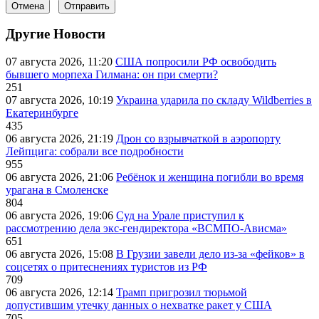
Отмена
Отправить
Другие Новости
07 августа 2026, 11:20
США попросили РФ освободить
бывшего морпеха Гилмана: он при смерти?
251
07 августа 2026, 10:19
Украина ударила по складу Wildberries в
Екатеринбурге
435
06 августа 2026, 21:19
Дрон со взрывчаткой в аэропорту
Лейпцига: собрали все подробности
955
06 августа 2026, 21:06
Ребёнок и женщина погибли во время
урагана в Смоленске
804
06 августа 2026, 19:06
Суд на Урале приступил к
рассмотрению дела экс-гендиректора «ВСМПО-Ависма»
651
06 августа 2026, 15:08
В Грузии завели дело из-за «фейков» в
соцсетях о притеснениях туристов из РФ
709
06 августа 2026, 12:14
Трамп пригрозил тюрьмой
допустившим утечку данных о нехватке ракет у США
705