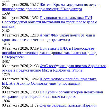
1721
04 августа 2026, 15:17
Жителя Крыма задержали по делу о
производстве дронов при помощи 3D‑принтера
1539
04 августа 2026, 13:52
Грузовики экс-начальника ГАИ
Волгоградской области выставили на торги после дела о
взятках
2162
04 августа 2026, 12:18
Агент ФБР украл почти $1 млн в
криптовалюте со счетов подозреваемого
1416
04 августа 2026, 07:19
При атаке БПЛА в Подмосковье
погибли пять человек, также дроны атаковали склад под
Петербургом
3487
03 августа 2026, 21:33
ФАС возбудила дело против Apple из-за
отказа в предустановке Max и RuStore на iPhone
1729
03 августа 2026, 14:42
Шесть человек погибли при атаке
БПЛА в Архипо-Осиповке, еще 40 пострадали
2904
03 августа 2026, 14:00
На Кубани организаторов незаконной
миграции приговорили к 22 годам на троих
1804
03 августа 2026, 11:39
Суд не разрешил властям Израиля