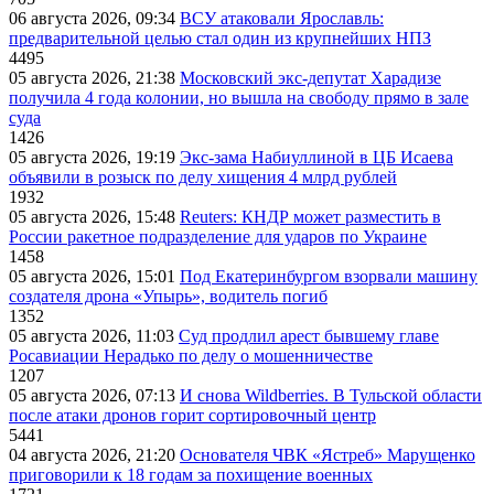
06 августа 2026, 09:34
ВСУ атаковали Ярославль:
предварительной целью стал один из крупнейших НПЗ
4495
05 августа 2026, 21:38
Московский экс-депутат Харадизе
получила 4 года колонии, но вышла на свободу прямо в зале
суда
1426
05 августа 2026, 19:19
Экс-зама Набиуллиной в ЦБ Исаева
объявили в розыск по делу хищения 4 млрд рублей
1932
05 августа 2026, 15:48
Reuters: КНДР может разместить в
России ракетное подразделение для ударов по Украине
1458
05 августа 2026, 15:01
Под Екатеринбургом взорвали машину
создателя дрона «Упырь», водитель погиб
1352
05 августа 2026, 11:03
Суд продлил арест бывшему главе
Росавиации Нерадько по делу о мошенничестве
1207
05 августа 2026, 07:13
И снова Wildberries. В Тульской области
после атаки дронов горит сортировочный центр
5441
04 августа 2026, 21:20
Основателя ЧВК «Ястреб» Марущенко
приговорили к 18 годам за похищение военных