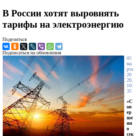
В России хотят выровнять
тарифы на электроэнергию
Поделиться
Подписаться на обновления
05
ма
рта
20
20,
10:
35
«С
ов
ер
ше
нн
о
сек