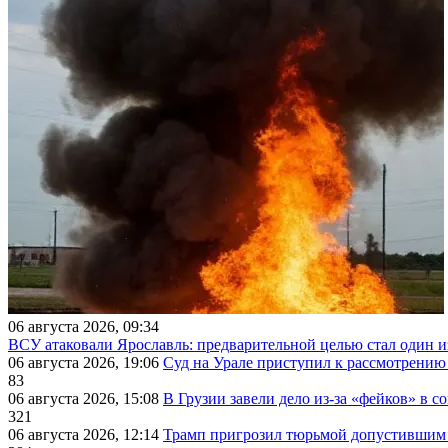
06 августа 2026, 09:34
ВСУ атаковали Ярославль: предварительной целью стал один
06 августа 2026, 19:06
Суд на Урале приступил к рассмотрени
83
06 августа 2026, 15:08
В Грузии завели дело из-за «фейков» в с
321
06 августа 2026, 12:14
Трамп пригрозил тюрьмой допустившим 