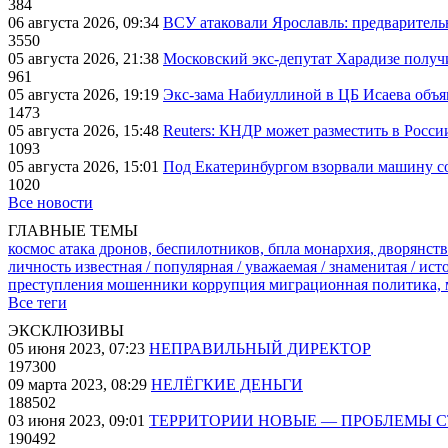
384
06 августа 2026, 09:34
ВСУ атаковали Ярославль: предварител
3550
05 августа 2026, 21:38
Московский экс-депутат Харадизе получи
961
05 августа 2026, 19:19
Экс-зама Набиуллиной в ЦБ Исаева объя
1473
05 августа 2026, 15:48
Reuters: КНДР может разместить в Росси
1093
05 августа 2026, 15:01
Под Екатеринбургом взорвали машину со
1020
Все новости
ГЛАВНЫЕ ТЕМЫ
космос
атака дронов, беспилотников, бпла
монархия, дворянств
личность известная / популярная / уважаемая / знаменитая / ис
преступления
мошенники
коррупция
миграционная политика,
Все теги
ЭКСКЛЮЗИВЫ
05 июня 2023, 07:23
НЕПРАВИЛЬНЫЙ ДИРЕКТОР
197300
09 марта 2023, 08:29
НЕЛЁГКИЕ ДЕНЬГИ
188502
03 июня 2023, 09:01
ТЕРРИТОРИИ НОВЫЕ — ПРОБЛЕМЫ 
190492