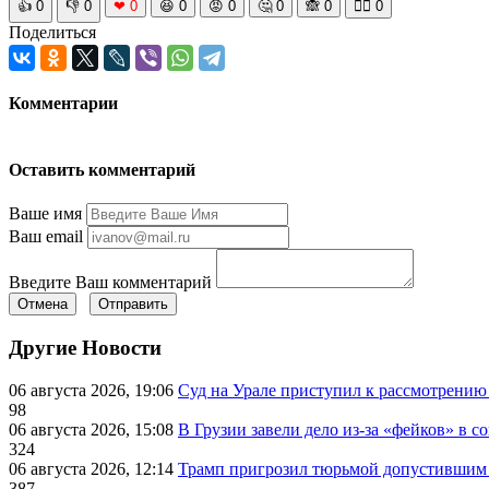
👍
0
👎
0
❤
0
😆
0
😡
0
🤔
0
🙈
0
🧘‍♀️
0
Поделиться
Комментарии
Оставить комментарий
Ваше имя
Ваш email
Введите Ваш комментарий
Отмена
Отправить
Другие Новости
06 августа 2026, 19:06
Суд на Урале приступил к рассмотрени
98
06 августа 2026, 15:08
В Грузии завели дело из-за «фейков» в с
324
06 августа 2026, 12:14
Трамп пригрозил тюрьмой допустившим 
387