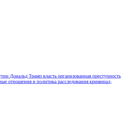
утин
Дональд Трамп
власть
организованная преступность
ные отношения и политика
расследования
криминал,