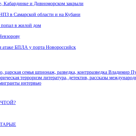
е, Кабардинке и Дивноморском закрыли
 НПЗ в Самарской области и на Кубани
 попал в жилой дом
Невзорову
я атаке БПЛА у порта Новороссийск
о, царская семья
шпионаж, разведка, контрразведка
Владимир П
торическая
терроризм
литература, детектив, рассказы
международ
 мигранты
интервью
ЕЧТОЙ?
СТАРЫЕ