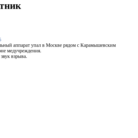
отник
5
льный аппарат упал в Москве рядом с Карамышевским
оне медучреждения.
звук взрыва.