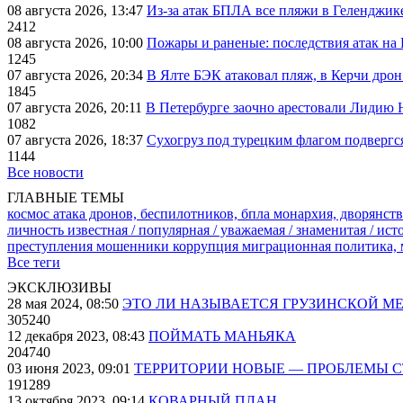
08 августа 2026, 13:47
Из-за атак БПЛА все пляжи в Геленджик
2412
08 августа 2026, 10:00
Пожары и раненые: последствия атак на
1245
07 августа 2026, 20:34
В Ялте БЭК атаковал пляж, в Керчи дрон
1845
07 августа 2026, 20:11
В Петербурге заочно арестовали Лидию 
1082
07 августа 2026, 18:37
Сухогруз под турецким флагом подвергс
1144
Все новости
ГЛАВНЫЕ ТЕМЫ
космос
атака дронов, беспилотников, бпла
монархия, дворянств
личность известная / популярная / уважаемая / знаменитая / ис
преступления
мошенники
коррупция
миграционная политика,
Все теги
ЭКСКЛЮЗИВЫ
28 мая 2024, 08:50
ЭТО ЛИ НАЗЫВАЕТСЯ ГРУЗИНСКОЙ М
305240
12 декабря 2023, 08:43
ПОЙМАТЬ МАНЬЯКА
204740
03 июня 2023, 09:01
ТЕРРИТОРИИ НОВЫЕ — ПРОБЛЕМЫ 
191289
13 октября 2023, 09:14
КОВАРНЫЙ ПЛАН