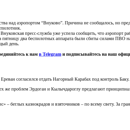
тва над аэропортом “Внуково”. Причина не сообщалось, но предп
спилотник.
 Внуковская пресс-служба уже успела сообщить, что аэропорт ра
на пятницу два беспилотных аппарата были сбиты силами ПВО на
дый день.
оединяйтесь к нам
в Telegram
и подписывайтесь на наш офи
Ереван согласился отдать Нагорный Карабах под контроль Баку.
ех же проблем Эрдоган и Кылычдароглу предлагают принципиал
» – беглых казнокрадов и взяточников – по всему свету. За гра