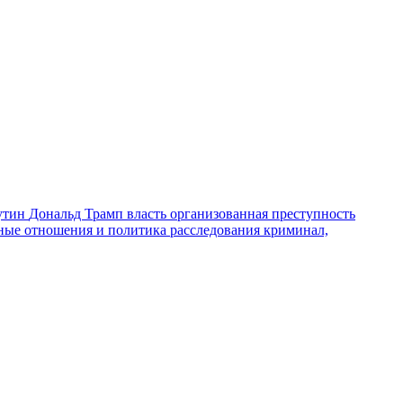
утин
Дональд Трамп
власть
организованная преступность
ные отношения и политика
расследования
криминал,