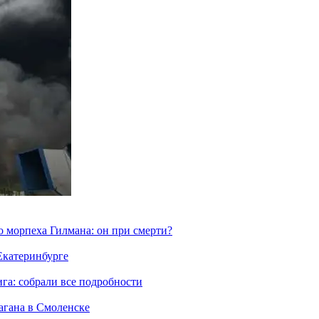
морпеха Гилмана: он при смерти?
 Екатеринбурге
га: собрали все подробности
агана в Смоленске