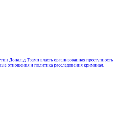
утин
Дональд Трамп
власть
организованная преступность
ные отношения и политика
расследования
криминал,