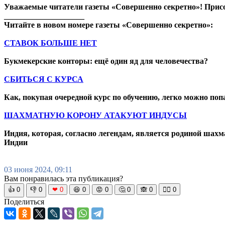
Уважаемые читатели газеты «Совершенно секретно»! Прис
____________________
Читайте в новом номере газеты «Совершенно секретно»:
СТАВОК БОЛЬШЕ НЕТ
Букмекерские конторы: ещё один яд для человечества?
СБИТЬСЯ С КУРСА
Как, покупая очередной курс по обучению, легко можно попа
ШАХМАТНУЮ КОРОНУ АТАКУЮТ ИНДУСЫ
Индия, которая, согласно легендам, является родиной шах
Индии
03 июня 2024, 09:11
Вам понравилась эта публикация?
👍
0
👎
0
❤
0
😆
0
😡
0
🤔
0
🙈
0
🧘‍♀️
0
Поделиться