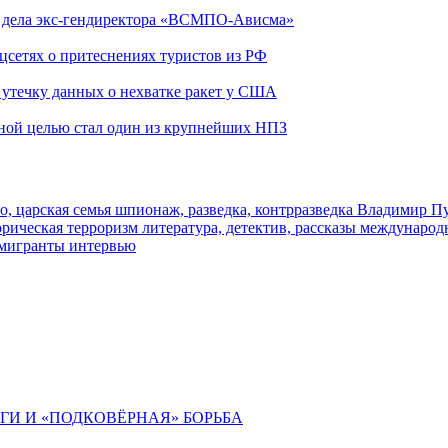
ю дела экс-гендиректора «ВСМПО-Ависма»
оцсетях о притеснениях туристов из РФ
утечку данных о нехватке ракет у США
ьной целью стал один из крупнейших НПЗ
о, царская семья
шпионаж, разведка, контрразведка
Владимир П
торическая
терроризм
литература, детектив, рассказы
международ
 мигранты
интервью
ИГИ И «ПОДКОВЁРНАЯ» БОРЬБА