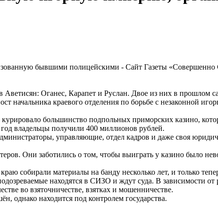
ев Аветисян: Оганес, Карапет и Руслан. Двое из них в прошлом
ост начальника краевого отделения по борьбе с незаконной иго
во курировало большинство подпольных приморских казино, кот
год владельцы получили 400 миллионов рублей.
дминистраторы, управляющие, отдел кадров и даже своя юридиче
ров. Они заботились о том, чтобы выиграть у казино было нево
аю собирали материалы на банду несколько лет, и только тепер
подозреваемые находятся в СИЗО и ждут суда. В зависимости от
естве во взяточничестве, взятках и мошенничестве.
н, однако находится под контролем государства.