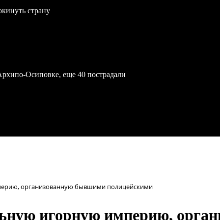
окинуть страну
Архипо-Осиповке, еще 40 пострадали
перию, организованную бывшими полицейскими
льную игорную империю, орга