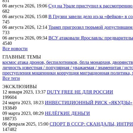
851
06 августа 2026, 19:06
Суд на Урале приступил к рассмотрени
682
06 августа 2026, 15:08
В Грузии завели дело из-за «фейков» в с
745
06 августа 2026, 12:14
Трамп пригрозил тюрьмой допустившим 
733
06 августа 2026, 09:34
ВСУ атаковали Ярославль: предварител
4540
Все новости
ГЛАВНЫЕ ТЕМЫ
космос
атака дронов, беспилотников, бпла
монархия, дворянств
личность известная / популярная / уважаемая / знаменитая / ис
преступления
мошенники
коррупция
миграционная политика,
Все теги
ЭКСКЛЮЗИВЫ
12 января 2023, 13:37
DUTY FREE НЕ ДЛЯ РОССИИ
199604
24 марта 2023, 18:23
ИНВЕСТИЦИОННЫЙ РИСК «ЯКУДЗЫ»
193849
09 марта 2023, 08:29
НЕЛЁГКИЕ ДЕНЬГИ
188735
06 февраля 2025, 15:00
СПОРТ В СССР: СКАНДАЛЫ, ИНТР
147482