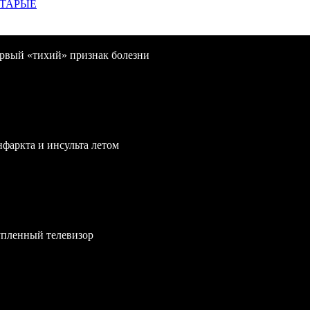
СТАРЫЕ
первый «тихий» признак болезни
нфаркта и инсульта летом
упленный телевизор