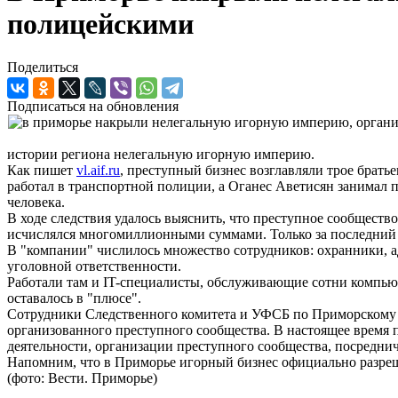
полицейскими
Поделиться
Подписаться на обновления
истории региона нелегальную игорную империю.
Как пишет
vl.aif.ru
, преступный бизнес возглавляли трое брать
работал в транспортной полиции, а Оганес Аветисян занимал п
человека.
В ходе следствия удалось выяснить, что преступное сообщест
исчислялся многомиллионными суммами. Только за последний 
В "компании" числилось множество сотрудников: охранники, а
уголовной ответственности.
Работали там и IT-специалисты, обслуживающие сотни компьюте
оставалось в "плюсе".
Сотрудники Следственного комитета и УФСБ по Приморскому кр
организованного преступного сообщества. В настоящее время 
деятельности, организации преступного сообщества, посреднич
Напомним, что в Приморье игорный бизнес официально разрешё
(фото: Вести. Приморье)