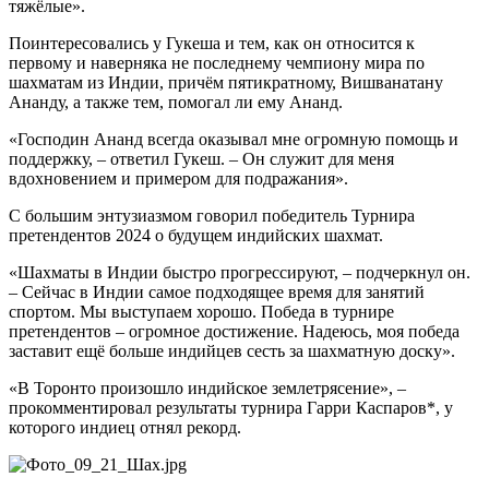
тяжёлые».
Поинтересовались у Гукеша и тем, как он относится к
первому и наверняка не последнему чемпиону мира по
шахматам из Индии, причём пятикратному, Вишванатану
Ананду, а также тем, помогал ли ему Ананд.
«Господин Ананд всегда оказывал мне огромную помощь и
поддержку, – ответил Гукеш. – Он служит для меня
вдохновением и примером для подражания».
С большим энтузиазмом говорил победитель Турнира
претендентов 2024 о будущем индийских шахмат.
«Шахматы в Индии быстро прогрессируют, – подчеркнул он.
– Сейчас в Индии самое подходящее время для занятий
спортом. Мы выступаем хорошо. Победа в турнире
претендентов – огромное достижение. Надеюсь, моя победа
заставит ещё больше индийцев сесть за шахматную доску».
«В Торонто произошло индийское землетрясение», –
прокомментировал результаты турнира Гарри Каспаров*, у
которого индиец отнял рекорд.