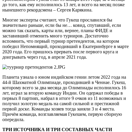
до того, как ему исполнилось 13 лет, и всего на месяц позже
нынешнего рекордсмена – Сергея Карякина.
Многие эксперты считают, что Гукеш прославился бы
значительно раньше, если бы не… ковид, спутавший, если
можно так сказать, карты или, вернее, планы ФИДЕ и
заставивший отменить много турниров. Достаточно
вспомнить, что первый турнир претендентов, на котором
победил Непомнящий, проходивший в Екатеринбурге в марте
2020 года. Его пришлось прервать после первого круга и
доигрывать через год, в апреле 2021 года.
Планета узнала о юном индийском гении летом 2022 года на
44-й Шахматной Олимпиаде, проходившей в Ченнае. Гукеш,
которому всего за два месяца до Олимпиады исполнилось 16
лет, играл за вторую команду Индии. Он одержал победы в
первых 8 партиях, набрал в итоге 9 очков из 11 возможных и
получил золотую медаль на самой сильной и престижной
первой доске. Команды хозяев тогда заняли 3 и 4 места.
Причём команда, возглавляемая Гукешем, первую сборную
опередила.
ТРИ ИСТОЧНИКА И ТРИ СОСТАВНЫХ ЧАСТИ