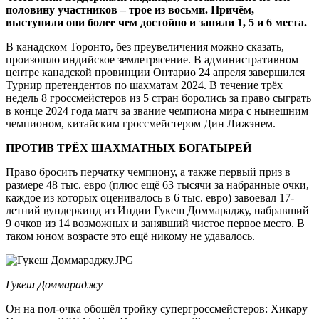
половину участников – трое из восьми. Причём,
выступили они более чем достойно и заняли 1, 5 и 6 места.
В канадском Торонто, без преувеличения можно сказать,
произошло индийское землетрясение. В административном
центре канадской провинции Онтарио 24 апреля завершился
Турнир претендентов по шахматам 2024. В течение трёх
недель 8 гроссмейстеров из 5 стран боролись за право сыграть
в конце 2024 года матч за звание чемпиона мира с нынешним
чемпионом, китайским гроссмейстером Дин Лижэнем.
ПРОТИВ ТРЁХ ШАХМАТНЫХ БОГАТЫРЕЙ
Право бросить перчатку чемпиону, а также первый приз в
размере 48 тыс. евро (плюс ещё 63 тысячи за набранные очки,
каждое из которых оценивалось в 6 тыс. евро) завоевал 17-
летний вундеркинд из Индии Гукеш Доммараджу, набравший
9 очков из 14 возможных и занявший чистое первое место. В
таком юном возрасте это ещё никому не удавалось.
Гукеш Доммараджу
Он на пол-очка обошёл тройку супергроссмейстеров: Хикару