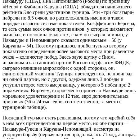
Накамуру (США), Яна Непомнящего (Россия) по прозвищу
«Непо» и Фабиано Каруана (США), обладателя наивысшего
рейтинга Эло среди участников турнира. Эти «три богатыря»
набрали по 8,5 очков, но расположились именно в таком
порядке согласно системе показателей. Коэффициент Бергера,
то есть сумма всех очков противников, у которых шахматист
выиграл, и половина очков тех, с кем он сыграл вничью, у
Накамуры и Непомнящего оказался одинаковым – 56 (у
Каруаны – 54). Поэтому пришлось прибегнуть ко второму
показателю определения более высокого места при равенстве
очков – количеству побед. Здесь злую шутку с Яном,
игравшим из-за санкций против России под флагом ФИДЕ,
сыграло излишнее миролюбие: с одной стороны, он,
единственный участник Турнира претендентов, не проиграл
ни одной партии, но с другой, одержал лишь 3 победы и
уступил второе место американцу, у которого 5 побед при 2
поражениях. Впрочем, второе место принесло Накамуре лишь
моральное удовлетворение и 12 тыс. евро дополнительных
призовых (36 и 24 тыс. евро, соответственно, за место в
турнирной таблице).
Последний тур мог стать решающим, потому что жребий свёл
в нём всех претендентов на первое место, но обе партии –
Накамура-Гукеш и Каруана-Непомнящий, несмотря на
упорную борьбу (первая партия продолжалась 71 ход, а вторая