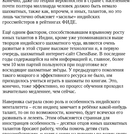
Конечно, даже по теории вероятностей в стране с населением
почти полтора миллиарда человек должно быть немало
шахматных, также как, впрочем, и иных, талантов, но это
лишь частично объясняет «засилье» индийских
гроссмейстеров в рейтингах ФИДЕ.
Ещё одним фактором, способствовавшим взрывному росту
юных талантов в Индии, кроме уже упоминавшихся выше
творцов индийского шахматного чуда, являются очень
развитые в этой стране высокие технологии и, в первую
очередь, шахматный интернет-сайт ChessBase. В последние
годы содержащейся на нём информацией и, главное, более
чем 10 млн партий пользуются при подготовке все
восходящие шахматные звёзды. У предыдущего поколения
такого мощного и эффективного ресурса не было, им
приходилось учиться играть в шахматы по книгам. Это,
конечно, тоже эффективно, но процесс обучения проходил
значительно медленнее, чем сейчас.
Наверняка сыграла свою роль и особенность индийского
менталитета – если индиец замечает в ребёнке какой-нибудь
талант, то он по возможности, конечно, будет всячески его
развивать и лелеять. Этим объясняется странная для
иностранцев особенность – десятки отцов юных шахматных
талантов бросают работу, чтобы помочь детям стать
гроссмейстерами, и ездят с ними на турниры по всему свету.