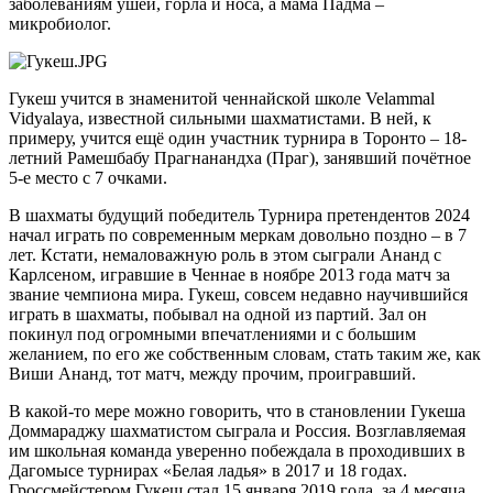
заболеваниям ушей, горла и носа, а мама Падма –
микробиолог.
Гукеш учится в знаменитой ченнайской школе Velammal
Vidyalaya, известной сильными шахматистами. В ней, к
примеру, учится ещё один участник турнира в Торонто – 18-
летний Рамешбабу Прагнанандха (Праг), занявший почётное
5-е место с 7 очками.
В шахматы будущий победитель Турнира претендентов 2024
начал играть по современным меркам довольно поздно – в 7
лет. Кстати, немаловажную роль в этом сыграли Ананд с
Карлсеном, игравшие в Ченнае в ноябре 2013 года матч за
звание чемпиона мира. Гукеш, совсем недавно научившийся
играть в шахматы, побывал на одной из партий. Зал он
покинул под огромными впечатлениями и с большим
желанием, по его же собственным словам, стать таким же, как
Виши Ананд, тот матч, между прочим, проигравший.
В какой-то мере можно говорить, что в становлении Гукеша
Доммараджу шахматистом сыграла и Россия. Возглавляемая
им школьная команда уверенно побеждала в проходивших в
Дагомысе турнирах «Белая ладья» в 2017 и 18 годах.
Гроссмейстером Гукеш стал 15 января 2019 года, за 4 месяца