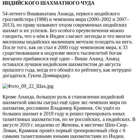
ИНДИЙСКОГО ШАХМАТНОГО ЧУДА
54-летнего Вишванатана Ананда, первого индийского
гроссмейстера (1988) и чемпиона мира (2000–2002 и 2007–
2013), по праву называют отцом современных индийских
шахмат и их успехов. Без особого преувеличения можно
говорить, что о нём в Индии слагают легенды и что многие
миллионы индийских мальчишек мечтали походить на него.
После того, как он стал в 2000 году чемпионом мира, к 33
существовавшим в индуизме много тысячелетий богам
внезапно прибавился ещё один – Виши Ананд. Ананд
оставался лучшим индийским шахматистом до августа
прошлого года, когда его обошёл по рейтингу, как нетрудно
догадаться, Гукеш Доммараджу.
Кроме Ананда, большую роль в становлении индийской
шахматной школы сыграл ещё один экс-чемпион мира по
шахматам, россиянин Владимир Крамник. Он ушёл из
больших шахмат в 2019 году и решил тренировать юных
талантливых шахматистов, но не российских, а индийских. В
августе 2019 г. недалеко от Женевы, в местечке Шен-Сюр-
Леман, Крамник провёл первый тренировочный сбор с 6
самыми талантливыми юными шахматистами из Индии.