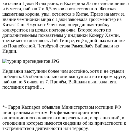
китаянки Цзюй Вэньцзюнь, и Екатерина Лагно заняли лишь 5
и 6 места, набрав 7 и 6,5 очков соответственно. Женская
шахматная корона, увы, останется в Китае. Право на матч за
звание чемпионки мира с Цзюй завоевала гроссмейстер из
Китая Тань Чжунъи с 9 очками, опередившая тройку
конкуренток на целых полтора очка. Второе место по
дополнительным показателям у индианки Конеру Хампи,
третье место досталось Лэй Тинцзе, ещё одной шахматистке
из Поднебесной. Четвёртой стала Рамешбабу Вайшали из
Индии.
Индианки выступили более чем достойно, хотя и не сумели
победить. Особенно сильно они выступили во втором круге,
набрав по 5 очков из 7. Причём, Вайшали выиграла пять
последних партий…
___________________
*– Гарри Каспаров объявлен Министерством юстиции РФ
иностранным агентом. Росфинмониторинг внёс
оппозиционного политика в перечень лиц и организаций, в
отношении которых имеются сведения об их причастности к
экстремистской деятельности или террору.