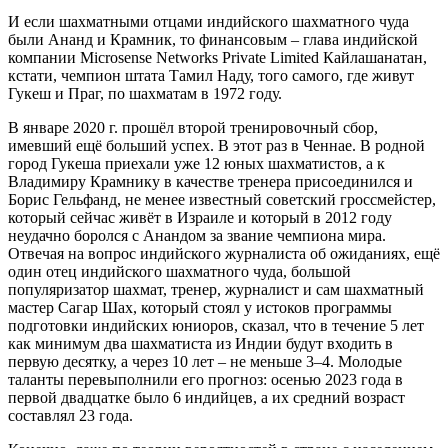
И если шахматными отцами индийского шахматного чуда
были Ананд и Крамник, то финансовым – глава индийской
компании Microsense Networks Private Limited Кайлашанатан,
кстати, чемпион штата Тамил Наду, того самого, где живут
Гукеш и Праг, по шахматам в 1972 году.
В январе 2020 г. прошёл второй тренировочный сбор,
имевший ещё больший успех. В этот раз в Ченнае. В родной
город Гукеша приехали уже 12 юных шахматистов, а к
Владимиру Крамнику в качестве тренера присоединился и
Борис Гельфанд, не менее известный советский гроссмейстер,
который сейчас живёт в Израиле и который в 2012 году
неудачно боролся с Анандом за звание чемпиона мира.
Отвечая на вопрос индийского журналиста об ожиданиях, ещё
один отец индийского шахматного чуда, большой
популяризатор шахмат, тренер, журналист и сам шахматный
мастер Сагар Шах, который стоял у истоков программы
подготовки индийских юниоров, сказал, что в течение 5 лет
как минимум два шахматиста из Индии будут входить в
первую десятку, а через 10 лет – не меньше 3–4. Молодые
таланты перевыполнили его прогноз: осенью 2023 года в
первой двадцатке было 6 индийцев, а их средний возраст
составлял 23 года.