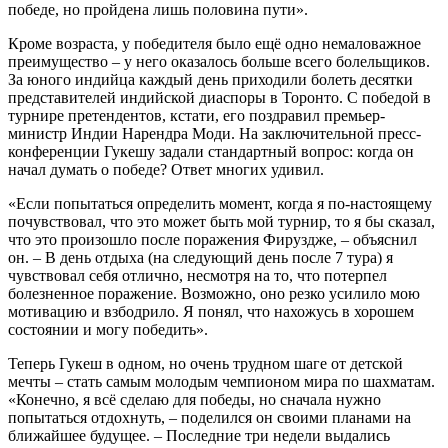
победе, но пройдена лишь половина пути».
Кроме возраста, у победителя было ещё одно немаловажное
преимущество – у него оказалось больше всего болельщиков.
За юного индийца каждый день приходили болеть десятки
представителей индийской диаспоры в Торонто. С победой в
турнире претендентов, кстати, его поздравил премьер-
министр Индии Нарендра Моди. На заключительной пресс-
конференции Гукешу задали стандартный вопрос: когда он
начал думать о победе? Ответ многих удивил.
«Если попытаться определить момент, когда я по-настоящему
почувствовал, что это может быть мой турнир, то я бы сказал,
что это произошло после поражения Фируздже, – объяснил
он. – В день отдыха (на следующий день после 7 тура) я
чувствовал себя отлично, несмотря на то, что потерпел
болезненное поражение. Возможно, оно резко усилило мою
мотивацию и взбодрило. Я понял, что нахожусь в хорошем
состоянии и могу победить».
Теперь Гукеш в одном, но очень трудном шаге от детской
мечты – стать самым молодым чемпионом мира по шахматам.
«Конечно, я всё сделаю для победы, но сначала нужно
попытаться отдохнуть, – поделился он своими планами на
ближайшее будущее. – Последние три недели выдались