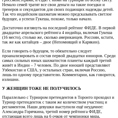
Немало семей тратят все свои деньги на такие поездки и
тренеров и секундантов для своих подающих надежды детей.
Так что индийским шахматам можно предсказывать светлое
будущее, а успехи Гукеша, похоже, только начало.
Достаточно взглянуть на последний рейтинг ФИДЕ. В первой
двадцатке апрельского рейтинга 4 индийца, включая Гукеша
(16 место), столько же, сколько американцев. Россиян, кстати,
так же как китайцев – двое (Непомнящий и Карякин).
Если говорить о будущем, то обязательно следует
проанализировать и состав первой двадцатки юниоров. Среди
самых сильных юных шахматистов планеты каждый третий
живёт в Индии – 7 человек. По двое юношей представляют
Узбекистан и США, у остальных стран, включая Россию,
лишь по одному представителю. Комментарии, как говорится,
излишни.
У ЖЕНЩИН ТОЖЕ НЕ ПОЛУЧИЛОСЬ
Параллельно с Турниром претендентов в Торонто проходил и
Турнир претенденток с таким же количеством участниц и
регламентом. Наши девушки выступили ещё неудачнее:
Александра Горячкина, третий номер рейтинга ФИДЕ,
отстающая всего лишь на 6 очков от чемпионки мира,