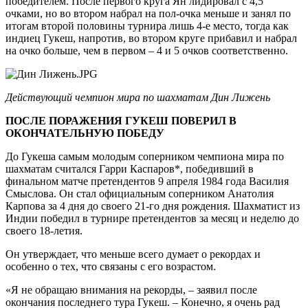
победителем. После первого круга Ян лидировал с 4,5
очками, но во втором набрал на пол-очка меньше и занял по
итогам второй половины турнира лишь 4-е место, тогда как
индиец Гукеш, напротив, во втором круге прибавил и набрал
на очко больше, чем в первом – 4 и 5 очков соответственно.
Действующий чемпион мира по шахматам Дин Лижень
ПОСЛЕ ПОРАЖЕНИЯ ГУКЕШ ПОВЕРИЛ В
ОКОНЧАТЕЛЬНУЮ ПОБЕДУ
До Гукеша самым молодым соперником чемпиона мира по
шахматам считался Гарри Каспаров*, победивший в
финальном матче претендентов 9 апреля 1984 года Василия
Смыслова. Он стал официальным соперником Анатолия
Карпова за 4 дня до своего 21-го дня рождения. Шахматист из
Индии победил в турнире претендентов за месяц и неделю до
своего 18-летия.
Он утверждает, что меньше всего думает о рекордах и
особенно о тех, что связаны с его возрастом.
«Я не обращаю внимания на рекорды, – заявил после
окончания последнего тура Гукеш. – Конечно, я очень рад