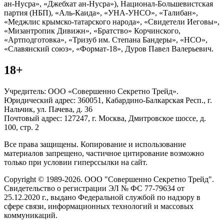
ан-Нусра», «Джебхат ан-Нусра»), Национал-Большевистская
партия (НБП), «Аль-Каида», «УНА-УНСО», «Талибан»,
«Меджлис крымско-татарского народа», «Свидетели Иеговы»,
«Мизантропик Дивижн», «Братство» Корчинского,
«Артподготовка», «Тризуб им. Степана Бандеры», «НСО»,
«Славянский союз», «Формат-18», Дуров Павел Валерьевич.
18+
Учредитель: ООО «Совершенно Секретно Трейд».
Юридический адрес: 360051, Кабардино-Балкарская Респ., г.
Нальчик, ул. Пачева, д. 36
Почтовый адрес: 127247, г. Москва, Дмитровское шоссе, д.
100, стр. 2
Все права защищены. Копирование и использование
материалов запрещено, частичное цитирование возможно
только при условии гиперссылки на сайт.
Copyright © 1989-2026. ООО "Совершенно Секретно Трейд".
Свидетельство о регистрации ЭЛ № ФС 77-79634 от
25.12.2020 г., выдано Федеральной службой по надзору в
сфере связи, информационных технологий и массовых
коммуникаций.