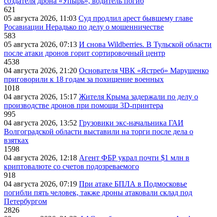
создателя дрона «Упырь», водитель погиб
621
05 августа 2026, 11:03
Суд продлил арест бывшему главе
Росавиации Нерадько по делу о мошенничестве
583
05 августа 2026, 07:13
И снова Wildberries. В Тульской области
после атаки дронов горит сортировочный центр
4538
04 августа 2026, 21:20
Основателя ЧВК «Ястреб» Марущенко
приговорили к 18 годам за похищение военных
1018
04 августа 2026, 15:17
Жителя Крыма задержали по делу о
производстве дронов при помощи 3D‑принтера
995
04 августа 2026, 13:52
Грузовики экс-начальника ГАИ
Волгоградской области выставили на торги после дела о
взятках
1598
04 августа 2026, 12:18
Агент ФБР украл почти $1 млн в
криптовалюте со счетов подозреваемого
918
04 августа 2026, 07:19
При атаке БПЛА в Подмосковье
погибли пять человек, также дроны атаковали склад под
Петербургом
2826