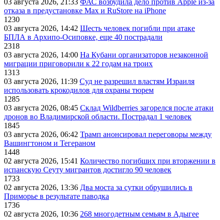
03 августа 2026, 21:33
ФАС возбудила дело против Apple из-за
отказа в предустановке Max и RuStore на iPhone
1230
03 августа 2026, 14:42
Шесть человек погибли при атаке
БПЛА в Архипо-Осиповке, еще 40 пострадали
2318
03 августа 2026, 14:00
На Кубани организаторов незаконной
миграции приговорили к 22 годам на троих
1313
03 августа 2026, 11:39
Суд не разрешил властям Израиля
использовать крокодилов для охраны тюрем
1285
03 августа 2026, 08:45
Склад Wildberries загорелся после атаки
дронов во Владимирской области. Пострадал 1 человек
1845
03 августа 2026, 06:42
Трамп анонсировал переговоры между
Вашингтоном и Тегераном
1448
02 августа 2026, 15:41
Количество погибших при вторжении в
испанскую Сеуту мигрантов достигло 90 человек
1733
02 августа 2026, 13:36
Два моста за сутки обрушились в
Приморье в результате паводка
1736
02 августа 2026, 10:36
268 многодетным семьям в Адыгее