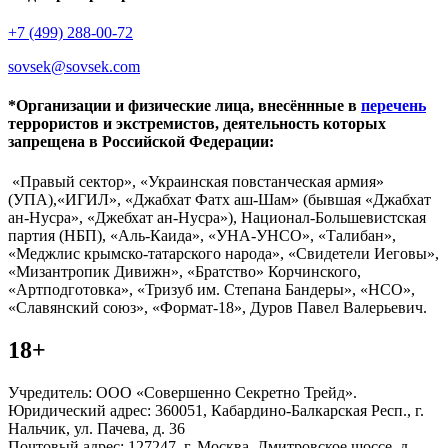
+7 (499) 288-00-72
sovsek@sovsek.com
*Организации и физические лица, внесённные в
перечень
террористов и экстремистов, деятельность которых
запрещена в Российской Федерации:
«Правый сектор», «Украинская повстанческая армия»
(УПА),«ИГИЛ», «Джабхат Фатх аш-Шам» (бывшая «Джабхат
ан-Нусра», «Джебхат ан-Нусра»), Национал-Большевистская
партия (НБП), «Аль-Каида», «УНА-УНСО», «Талибан»,
«Меджлис крымско-татарского народа», «Свидетели Иеговы»,
«Мизантропик Дивижн», «Братство» Корчинского,
«Артподготовка», «Тризуб им. Степана Бандеры», «НСО»,
«Славянский союз», «Формат-18», Дуров Павел Валерьевич.
18+
Учредитель: ООО «Совершенно Секретно Трейд».
Юридический адрес: 360051, Кабардино-Балкарская Респ., г.
Нальчик, ул. Пачева, д. 36
Почтовый адрес: 127247, г. Москва, Дмитровское шоссе, д.