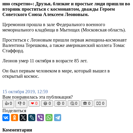
нно секретно»: Друзья, близкие и простые люди пришли во
вторник проститься с космонавтом, дважды Героем
Советского Союза Алексеем Леоновым.
Церемония прошла в зале Федерального военного
мемориального кладбища в Мытищах (Московская область).
Проститься с Леоновым пришли первая женщина-космонавт
Валентина Терешкова, а также американский коллега Томас
Стаффорд.
Леонов умер 11 октября в возрасте 85 лет.
Он был первым человеком в мире, который вышел в
открытый космос.
15 октября 2019, 12:59
Вам понравилась эта публикация?
👍
0
👎
0
❤
0
😆
0
😡
0
🤔
0
🙈
0
🧘‍♀️
0
Поделиться
Комментарии