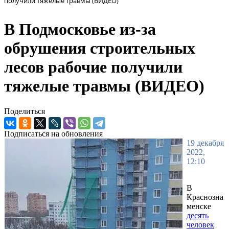
получили тяжелые травмы (ВИДЕО)
В Подмосковье из-за
обрушения строительных
лесов рабочие получили
тяжелые травмы (ВИДЕО)
Поделиться
Подписаться на обновления
19 декабря
2022,
12:10
В
Краснозна
менске
десять
человек