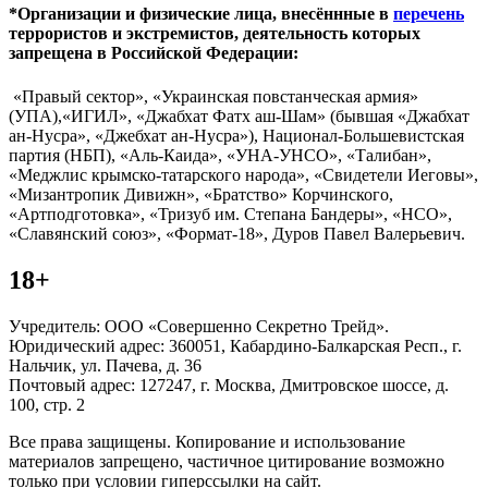
*Организации и физические лица, внесённные в
перечень
террористов и экстремистов, деятельность которых
запрещена в Российской Федерации:
«Правый сектор», «Украинская повстанческая армия»
(УПА),«ИГИЛ», «Джабхат Фатх аш-Шам» (бывшая «Джабхат
ан-Нусра», «Джебхат ан-Нусра»), Национал-Большевистская
партия (НБП), «Аль-Каида», «УНА-УНСО», «Талибан»,
«Меджлис крымско-татарского народа», «Свидетели Иеговы»,
«Мизантропик Дивижн», «Братство» Корчинского,
«Артподготовка», «Тризуб им. Степана Бандеры», «НСО»,
«Славянский союз», «Формат-18», Дуров Павел Валерьевич.
18+
Учредитель: ООО «Совершенно Секретно Трейд».
Юридический адрес: 360051, Кабардино-Балкарская Респ., г.
Нальчик, ул. Пачева, д. 36
Почтовый адрес: 127247, г. Москва, Дмитровское шоссе, д.
100, стр. 2
Все права защищены. Копирование и использование
материалов запрещено, частичное цитирование возможно
только при условии гиперссылки на сайт.