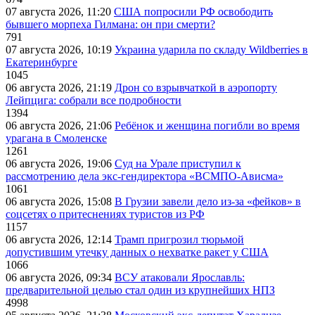
07 августа 2026, 11:20
США попросили РФ освободить
бывшего морпеха Гилмана: он при смерти?
791
07 августа 2026, 10:19
Украина ударила по складу Wildberries в
Екатеринбурге
1045
06 августа 2026, 21:19
Дрон со взрывчаткой в аэропорту
Лейпцига: собрали все подробности
1394
06 августа 2026, 21:06
Ребёнок и женщина погибли во время
урагана в Смоленске
1261
06 августа 2026, 19:06
Суд на Урале приступил к
рассмотрению дела экс-гендиректора «ВСМПО-Ависма»
1061
06 августа 2026, 15:08
В Грузии завели дело из-за «фейков» в
соцсетях о притеснениях туристов из РФ
1157
06 августа 2026, 12:14
Трамп пригрозил тюрьмой
допустившим утечку данных о нехватке ракет у США
1066
06 августа 2026, 09:34
ВСУ атаковали Ярославль:
предварительной целью стал один из крупнейших НПЗ
4998