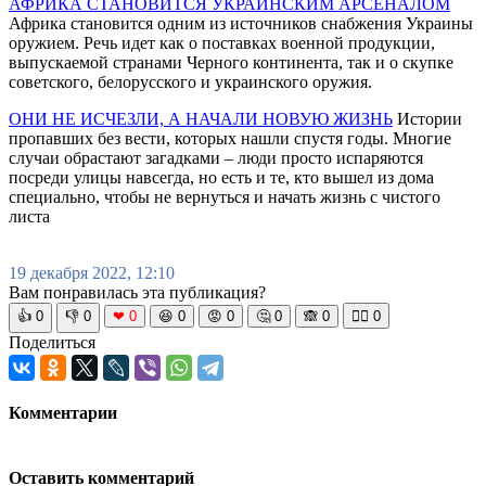
АФРИКА СТАНОВИТСЯ УКРАИНСКИМ АРСЕНАЛОМ
Африка становится одним из источников снабжения Украины
оружием. Речь идет как о поставках военной продукции,
выпускаемой странами Черного континента, так и о скупке
советского, белорусского и украинского оружия.
ОНИ НЕ ИСЧЕЗЛИ, А НАЧАЛИ НОВУЮ ЖИЗНЬ
Истории
пропавших без вести, которых нашли спустя годы. Многие
случаи обрастают загадками – люди просто испаряются
посреди улицы навсегда, но есть и те, кто вышел из дома
специально, чтобы не вернуться и начать жизнь с чистого
листа
19 декабря 2022, 12:10
Вам понравилась эта публикация?
👍
0
👎
0
❤
0
😆
0
😡
0
🤔
0
🙈
0
🧘‍♀️
0
Поделиться
Комментарии
Оставить комментарий