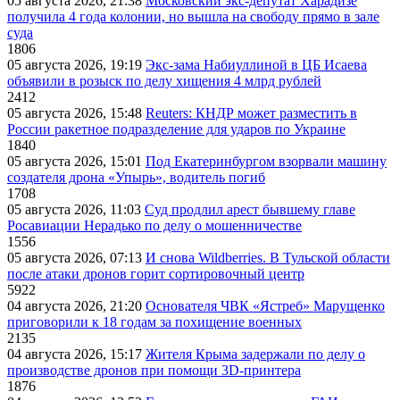
05 августа 2026, 21:38
Московский экс-депутат Харадизе
получила 4 года колонии, но вышла на свободу прямо в зале
суда
1806
05 августа 2026, 19:19
Экс-зама Набиуллиной в ЦБ Исаева
объявили в розыск по делу хищения 4 млрд рублей
2412
05 августа 2026, 15:48
Reuters: КНДР может разместить в
России ракетное подразделение для ударов по Украине
1840
05 августа 2026, 15:01
Под Екатеринбургом взорвали машину
создателя дрона «Упырь», водитель погиб
1708
05 августа 2026, 11:03
Суд продлил арест бывшему главе
Росавиации Нерадько по делу о мошенничестве
1556
05 августа 2026, 07:13
И снова Wildberries. В Тульской области
после атаки дронов горит сортировочный центр
5922
04 августа 2026, 21:20
Основателя ЧВК «Ястреб» Марущенко
приговорили к 18 годам за похищение военных
2135
04 августа 2026, 15:17
Жителя Крыма задержали по делу о
производстве дронов при помощи 3D‑принтера
1876