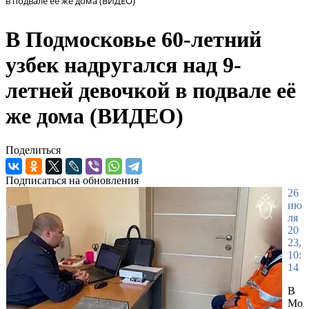
в подвале её же дома (ВИДЕО)
В Подмосковье 60-летний
узбек надругался над 9-
летней девочкой в подвале её
же дома (ВИДЕО)
Поделиться
Подписаться на обновления
26
ию
ля
20
23,
10:
14
В
Мо