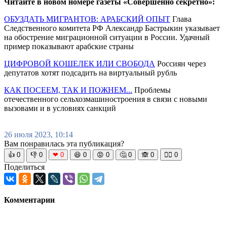
Читайте в новом номере газеты «Совершенно секретно»:
ОБУЗДАТЬ МИГРАНТОВ: АРАБСКИЙ ОПЫТ
Глава
Следственного комитета РФ Александр Бастрыкин указывает
на обострение миграционной ситуации в России. Удачный
пример показывают арабские страны
ЦИФРОВОЙ КОШЕЛЕК ИЛИ СВОБОДА
Россиян через
депутатов хотят подсадить на виртуальный рубль
КАК ПОСЕЕМ, ТАК И ПОЖНЕМ...
Проблемы
отечественного сельхозмашиностроения в связи с новыми
вызовами и в условиях санкций
26 июля 2023, 10:14
Вам понравилась эта публикация?
👍
0
👎
0
❤
0
😆
0
😡
0
🤔
0
🙈
0
🧘‍♀️
0
Поделиться
Комментарии