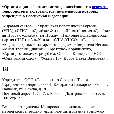
*Организации и физические лица, внесённные в
перечень
террористов и экстремистов, деятельность которых
запрещена в Российской Федерации:
«Правый сектор», «Украинская повстанческая армия»
(УПА),«ИГИЛ», «Джабхат Фатх аш-Шам» (бывшая «Джабхат
ан-Нусра», «Джебхат ан-Нусра»), Национал-Большевистская
партия (НБП), «Аль-Каида», «УНА-УНСО», «Талибан»,
«Меджлис крымско-татарского народа», «Свидетели Иеговы»,
«Мизантропик Дивижн», «Братство» Корчинского,
«Артподготовка», «Тризуб им. Степана Бандеры», «НСО»,
«Славянский союз», «Формат-18», Дуров Павел Валерьевич.
18+
Учредитель: ООО «Совершенно Секретно Трейд».
Юридический адрес: 360051, Кабардино-Балкарская Респ., г.
Нальчик, ул. Пачева, д. 36
Почтовый адрес: 127247, г. Москва, Дмитровское шоссе, д.
100, стр. 2
Все права защищены. Копирование и использование
материалов запрещено, частичное цитирование возможно