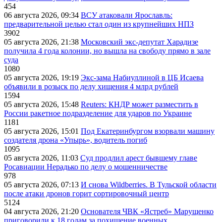
454
06 августа 2026, 09:34
ВСУ атаковали Ярославль:
предварительной целью стал один из крупнейших НПЗ
3902
05 августа 2026, 21:38
Московский экс-депутат Харадизе
получила 4 года колонии, но вышла на свободу прямо в зале
суда
1080
05 августа 2026, 19:19
Экс-зама Набиуллиной в ЦБ Исаева
объявили в розыск по делу хищения 4 млрд рублей
1594
05 августа 2026, 15:48
Reuters: КНДР может разместить в
России ракетное подразделение для ударов по Украине
1181
05 августа 2026, 15:01
Под Екатеринбургом взорвали машину
создателя дрона «Упырь», водитель погиб
1095
05 августа 2026, 11:03
Суд продлил арест бывшему главе
Росавиации Нерадько по делу о мошенничестве
978
05 августа 2026, 07:13
И снова Wildberries. В Тульской области
после атаки дронов горит сортировочный центр
5124
04 августа 2026, 21:20
Основателя ЧВК «Ястреб» Марущенко
приговорили к 18 годам за похищение военных