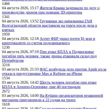
1466
04 августа 2026, 15:17
Жителя Крыма задержали по делу о
производстве дронов при помощи 3D‑принтера
1341
04 августа 2026, 13:52
Грузовики экс-начальника ГАИ
Волгоградской области выставили на торги после дела о
взятках
1959
04 августа 2026, 12:18
Агент ФБР украл почти $1 млн в
криптовалюте со счетов подозреваемого
1230
04 августа 2026, 07:19
При атаке БПЛА в Подмосковье
погибли пять человек, также дроны атаковали склад под
Петербургом
3216
03 августа 2026, 21:33
ФАС возбудила дело против Apple из-за
отказа в предустановке Max и RuStore на iPhone
1534
03 августа 2026, 14:42
Шесть человек погибли при атаке
БПЛА в Архипо-Осиповке, еще 40 пострадали
2672
03 августа 2026, 14:00
На Кубани организаторов незаконной
миграции приговорили к 22 годам на троих
1618
03 августа 2026, 11:39
Суд не разрешил властям Израиля