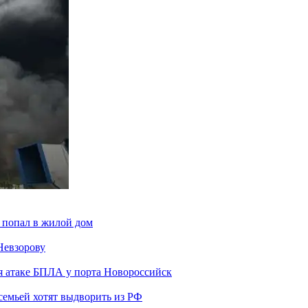
 попал в жилой дом
Невзорову
я атаке БПЛА у порта Новороссийск
семьей хотят выдворить из РФ