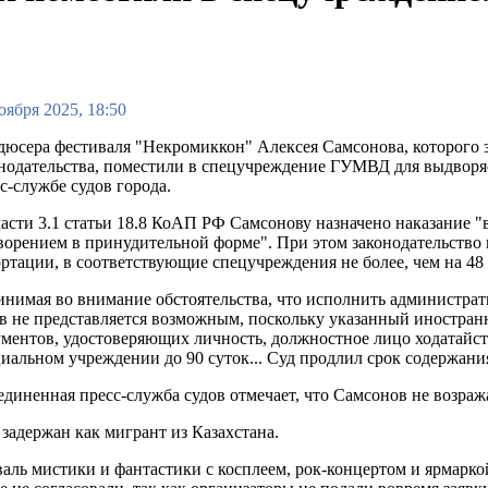
оября 2025, 18:50
юсера фестиваля "Некромиккон" Алексея Самсонова, которого 
нодательства, поместили в спецучреждение ГУМВД для выдворя
с-службе судов города.
асти 3.1 статьи 18.8 КоАП РФ Самсонову назначено наказание "
орением в принудительной форме". При этом законодательство
ртации, в соответствующие спецучреждения не более, чем на 48 
нимая во внимание обстоятельства, что исполнить администрат
в не представляется возможным, поскольку указанный иностран
ментов, удостоверяющих личность, должностное лицо ходатайст
иальном учреждении до 90 суток... Суд продлил срок содержания.
диненная пресс-служба судов отмечает, что Самсонов не возраж
задержан как мигрант из Казахстана.
ль мистики и фантастики с косплеем, рок-концертом и ярмарко