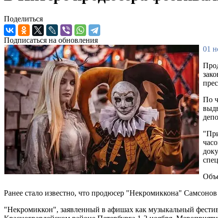
Поделиться
Подписаться на обновления
01 н
Прод
зако
прес
По ч
выдв
депо
"При
часо
доку
спец
Объе
Ранее стало известно, что продюсер "Некромиккона" Самсонов 
"Некромиккон", заявленный в афишах как музыкальный фестива