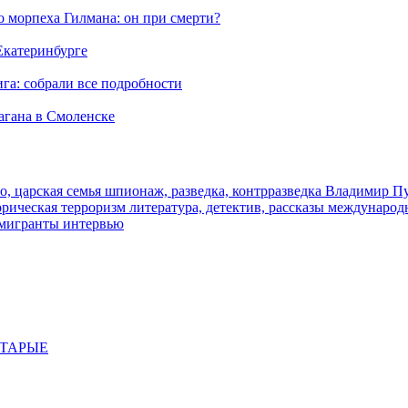
морпеха Гилмана: он при смерти?
 Екатеринбурге
га: собрали все подробности
агана в Смоленске
о, царская семья
шпионаж, разведка, контрразведка
Владимир П
торическая
терроризм
литература, детектив, рассказы
международ
 мигранты
интервью
СТАРЫЕ