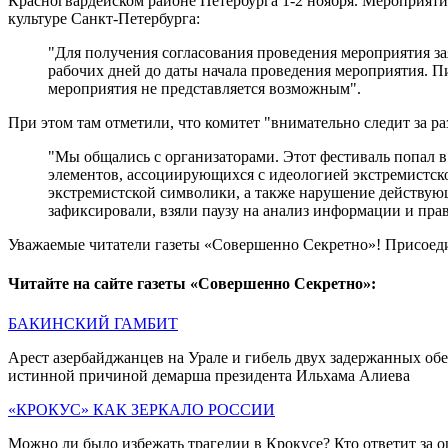
Красногвардейском районе Петербурга 1-2 ноября. Мероприятие
культуре Санкт-Петербурга:
"Для получения согласования проведения мероприятия за
рабочих дней до даты начала проведения мероприятия. П
мероприятия не представляется возможным".
При этом там отметили, что комитет "внимательно следит за р
"Мы общались с организаторами. Этот фестиваль попал в
элементов, ассоциирующихся с идеологией экстремистско
экстремистской символики, а также нарушение действую
зафиксировали, взяли паузу на анализ информации и пра
Уважаемые читатели газеты «Совершенно Секретно»! Присоед
Читайте на сайте газеты «Совершенно Секретно»:
БАКИНСКИЙ ГАМБИТ
Арест азербайджанцев на Урале и гибель двух задержанных об
истинной причиной демарша президента Ильхама Алиева
«КРОКУС» КАК ЗЕРКАЛО РОССИИ
Можно ли было избежать трагедии в Крокусе? Кто ответит за оши