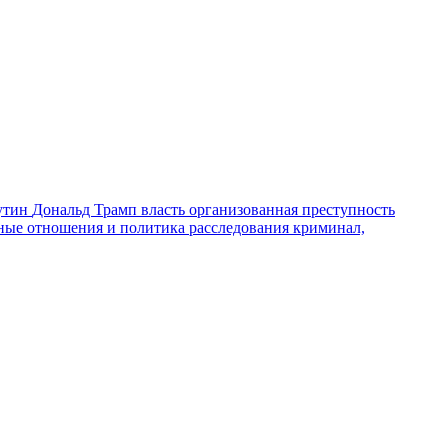
утин
Дональд Трамп
власть
организованная преступность
ные отношения и политика
расследования
криминал,