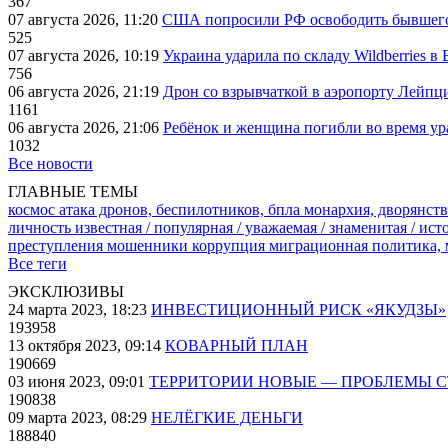
367
07 августа 2026, 11:20
США попросили РФ освободить бывшего 
525
07 августа 2026, 10:19
Украина ударила по складу Wildberries в
756
06 августа 2026, 21:19
Дрон со взрывчаткой в аэропорту Лейпци
1161
06 августа 2026, 21:06
Ребёнок и женщина погибли во время ур
1032
Все новости
ГЛАВНЫЕ ТЕМЫ
космос
атака дронов, беспилотников, бпла
монархия, дворянств
личность известная / популярная / уважаемая / знаменитая / ис
преступления
мошенники
коррупция
миграционная политика,
Все теги
ЭКСКЛЮЗИВЫ
24 марта 2023, 18:23
ИНВЕСТИЦИОННЫЙ РИСК «ЯКУДЗЫ»
193958
13 октября 2023, 09:14
КОВАРНЫЙ ПЛАН
190669
03 июня 2023, 09:01
ТЕРРИТОРИИ НОВЫЕ — ПРОБЛЕМЫ 
190838
09 марта 2023, 08:29
НЕЛЁГКИЕ ДЕНЬГИ
188840