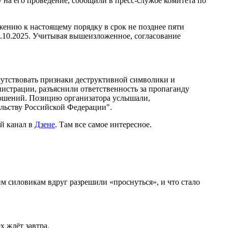
у на его проведение, сообщили в пресс-службе комитета по
жению к настоящему порядку в срок не позднее пяти
9.10.2025. Учитывая вышеизложенное, согласование
исутствовать признаки деструктивной символики и
истрации, разъяснили ответственность за пропаганду
ношений. Позицию организатора услышали,
ельству Российской Федерации".
й канал в
Дзене
. Там все самое интересное.
 силовикам вдруг разрешили «проснуться», и что стало
х ждёт завтра.