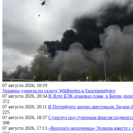
07 августа 2026, 10:19
Украина ударила по складу Wildberries в Екатеринбурге
07 августа 2026, 20:34
В Ялте БЭК атаковал пляж, в Керчи дрон
372
07 августа 2026, 20:11
В Петербурге заочно арестовали Лидию 
225
07 августа 2026, 18:37
Сухогруз под турецким флагом подвергс
308
07 августа 2026, 17:13
«Веселого молочника» Уолкера вместе с 