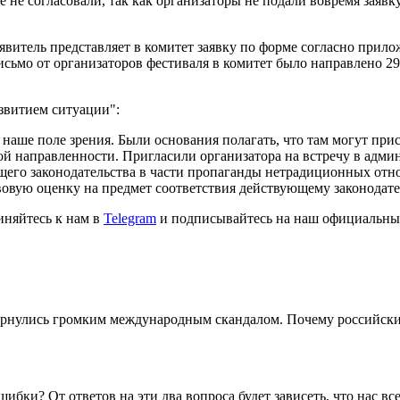
 не согласовали, так как организаторы не подали вовремя заявк
явитель представляет в комитет заявку по форме согласно прило
исьмо от организаторов фестиваля в комитет было направлено 2
азвитием ситуации":
 наше поле зрения. Были основания полагать, что там могут пр
й направленности. Пригласили организатора на встречу в админ
щего законодательства в части пропаганды нетрадиционных от
вовую оценку на предмет соответствия действующему законодат
иняйтесь к нам в
Telegram
и подписывайтесь на наш официальны
ернулись громким международным скандалом. Почему российским
бки? От ответов на эти два вопроса будет зависеть, что нас все