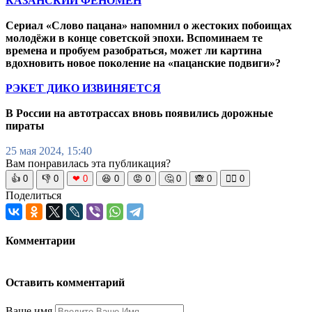
КАЗАНСКИЙ ФЕНОМЕН
Сериал «Слово пацана» напомнил о жестоких побоищах
молодёжи в конце советской эпохи. Вспоминаем те
времена и пробуем разобраться, может ли картина
вдохновить новое поколение на «пацанские подвиги»?
РЭКЕТ ДИКО ИЗВИНЯЕТСЯ
В России на автотрассах вновь появились дорожные
пираты
25 мая 2024, 15:40
Вам понравилась эта публикация?
👍
0
👎
0
❤
0
😆
0
😡
0
🤔
0
🙈
0
🧘‍♀️
0
Поделиться
Комментарии
Оставить комментарий
Ваше имя