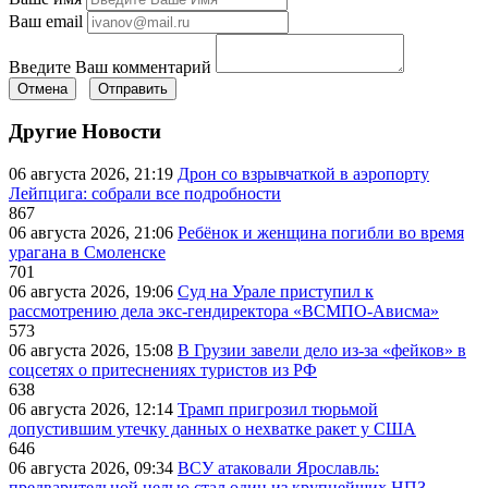
Ваш email
Введите Ваш комментарий
Отмена
Отправить
Другие Новости
06 августа 2026, 21:19
Дрон со взрывчаткой в аэропорту
Лейпцига: собрали все подробности
867
06 августа 2026, 21:06
Ребёнок и женщина погибли во время
урагана в Смоленске
701
06 августа 2026, 19:06
Суд на Урале приступил к
рассмотрению дела экс-гендиректора «ВСМПО-Ависма»
573
06 августа 2026, 15:08
В Грузии завели дело из-за «фейков» в
соцсетях о притеснениях туристов из РФ
638
06 августа 2026, 12:14
Трамп пригрозил тюрьмой
допустившим утечку данных о нехватке ракет у США
646
06 августа 2026, 09:34
ВСУ атаковали Ярославль:
предварительной целью стал один из крупнейших НПЗ