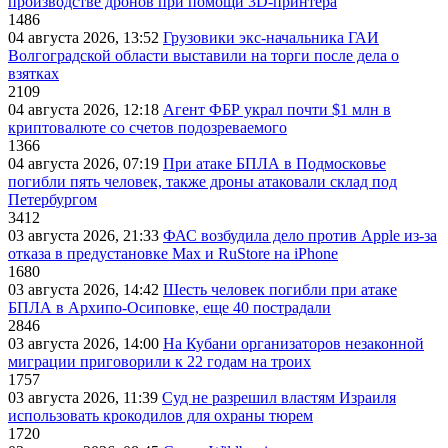
производстве дронов при помощи 3D‑принтера
1486
04 августа 2026, 13:52
Грузовики экс-начальника ГАИ
Волгоградской области выставили на торги после дела о
взятках
2109
04 августа 2026, 12:18
Агент ФБР украл почти $1 млн в
криптовалюте со счетов подозреваемого
1366
04 августа 2026, 07:19
При атаке БПЛА в Подмосковье
погибли пять человек, также дроны атаковали склад под
Петербургом
3412
03 августа 2026, 21:33
ФАС возбудила дело против Apple из-за
отказа в предустановке Max и RuStore на iPhone
1680
03 августа 2026, 14:42
Шесть человек погибли при атаке
БПЛА в Архипо-Осиповке, еще 40 пострадали
2846
03 августа 2026, 14:00
На Кубани организаторов незаконной
миграции приговорили к 22 годам на троих
1757
03 августа 2026, 11:39
Суд не разрешил властям Израиля
использовать крокодилов для охраны тюрем
1720