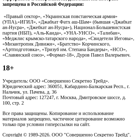
запрещена в Российской Федерации:
«Правый сектор», «Украинская повстанческая армия»
(УПА),«ИГИЛ», «Джабхат Фатх аш-Шам» (бывшая «Джабхат
ан-Нусра», «Джебхат ан-Нусра»), Национал-Большевистская
партия (НБП), «Аль-Каида», «УНА-УНСО», «Талибан»,
«Меджлис крымско-татарского народа», «Свидетели Иеговы»,
«Мизантропик Дивижн», «Братство» Корчинского,
«Артподготовка», «Тризуб им. Степана Бандеры», «НСО»,
«Славянский союз», «Формат-18», Дуров Павел Валерьевич.
18+
Учредитель: ООО «Совершенно Секретно Трейд».
Юридический адрес: 360051, Кабардино-Балкарская Респ., г.
Нальчик, ул. Пачева, д. 36
Почтовый адрес: 127247, г. Москва, Дмитровское шоссе, д.
100, стр. 2
Все права защищены. Копирование и использование
материалов запрещено, частичное цитирование возможно
только при условии гиперссылки на сайт.
Copyright © 1989-2026. ООО "Совершенно Секретно Трейд".