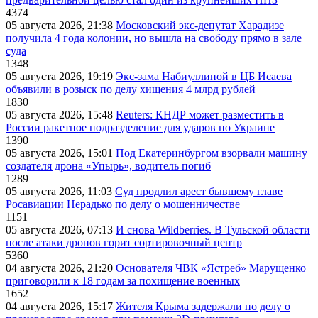
4374
05 августа 2026, 21:38
Московский экс-депутат Харадизе
получила 4 года колонии, но вышла на свободу прямо в зале
суда
1348
05 августа 2026, 19:19
Экс-зама Набиуллиной в ЦБ Исаева
объявили в розыск по делу хищения 4 млрд рублей
1830
05 августа 2026, 15:48
Reuters: КНДР может разместить в
России ракетное подразделение для ударов по Украине
1390
05 августа 2026, 15:01
Под Екатеринбургом взорвали машину
создателя дрона «Упырь», водитель погиб
1289
05 августа 2026, 11:03
Суд продлил арест бывшему главе
Росавиации Нерадько по делу о мошенничестве
1151
05 августа 2026, 07:13
И снова Wildberries. В Тульской области
после атаки дронов горит сортировочный центр
5360
04 августа 2026, 21:20
Основателя ЧВК «Ястреб» Марущенко
приговорили к 18 годам за похищение военных
1652
04 августа 2026, 15:17
Жителя Крыма задержали по делу о