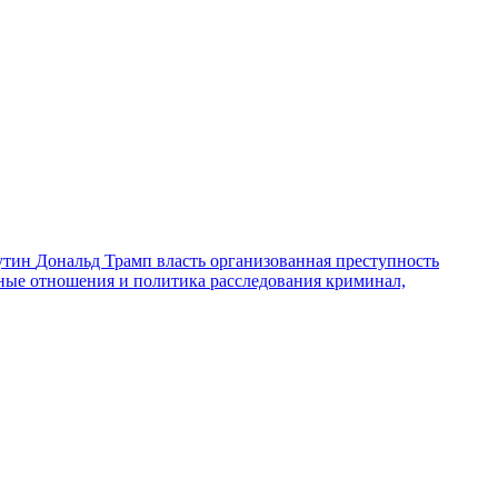
утин
Дональд Трамп
власть
организованная преступность
ные отношения и политика
расследования
криминал,