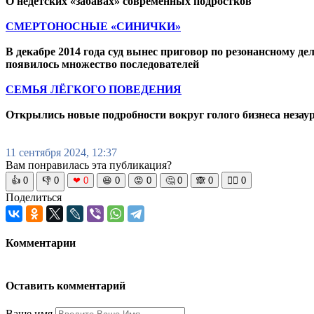
О недетских «забавах» современных подростков
СМЕРТОНОСНЫЕ «СИНИЧКИ»
В декабре 2014 года суд вынес приговор по резонансному д
появилось множество последователей
СЕМЬЯ ЛЁГКОГО ПОВЕДЕНИЯ
Открылись новые подробности вокруг голого бизнеса неза
11 сентября 2024, 12:37
Вам понравилась эта публикация?
👍
0
👎
0
❤
0
😆
0
😡
0
🤔
0
🙈
0
🧘‍♀️
0
Поделиться
Комментарии
Оставить комментарий
Ваше имя