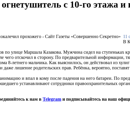
 огнетушитель с 10-го этажа и
11 
В К
в по улице Маршала Казакова. Мужчина сидел на ступеньках кры
сле чего отскочил в сторону. По предварительной информации, т
а 8-летнего мальчика. Как выяснилось, он действовал из хулиг
и даже лишение родительских прав. Ребёнка, вероятно, поставят
реанимацию и впал в кому после падения на него батареи. По п
зошедшего устанавливают сотрудники правоохранительных орган
оединяйтесь к нам в
Telegram
и подписывайтесь на наш офиц