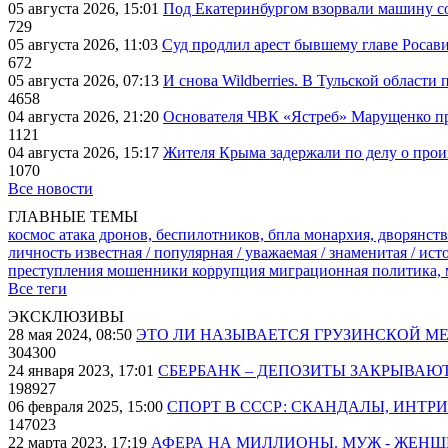
05 августа 2026, 15:01
Под Екатеринбургом взорвали машину со
729
05 августа 2026, 11:03
Суд продлил арест бывшему главе Росав
672
05 августа 2026, 07:13
И снова Wildberries. В Тульской области
4658
04 августа 2026, 21:20
Основателя ЧВК «Ястреб» Марущенко пр
1121
04 августа 2026, 15:17
Жителя Крыма задержали по делу о про
1070
Все новости
ГЛАВНЫЕ ТЕМЫ
космос
атака дронов, беспилотников, бпла
монархия, дворянств
личность известная / популярная / уважаемая / знаменитая / ис
преступления
мошенники
коррупция
миграционная политика,
Все теги
ЭКСКЛЮЗИВЫ
28 мая 2024, 08:50
ЭТО ЛИ НАЗЫВАЕТСЯ ГРУЗИНСКОЙ М
304300
24 января 2023, 17:01
СБЕРБАНК – ДЕПОЗИТЫ ЗАКРЫВАЮ
198927
06 февраля 2025, 15:00
СПОРТ В СССР: СКАНДАЛЫ, ИНТР
147023
22 марта 2023, 17:19
АФЕРА НА МИЛЛИОНЫ. МУЖ - ЖЕН