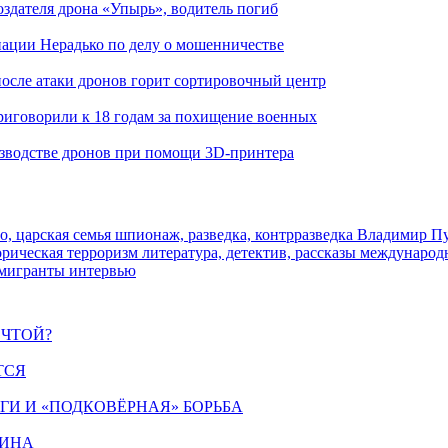
здателя дрона «Упырь», водитель погиб
иации Нерадько по делу о мошенничестве
 после атаки дронов горит сортировочный центр
иговорили к 18 годам за похищение военных
изводстве дронов при помощи 3D‑принтера
о, царская семья
шпионаж, разведка, контрразведка
Владимир П
торическая
терроризм
литература, детектив, рассказы
международ
 мигранты
интервью
ЕЧТОЙ?
ТСЯ
ИГИ И «ПОДКОВЁРНАЯ» БОРЬБА
ЩИНА