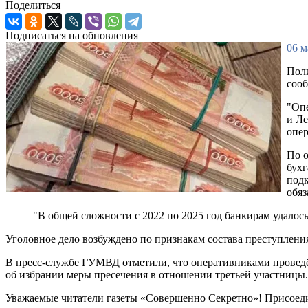
Поделиться
Подписаться на обновления
06 м
Поли
соо
"Опе
и Ле
опер
По о
бухг
под
обяз
"В общей сложности с 2022 по 2025 год банкирам удалось
Уголовное дело возбуждено по признакам состава преступления
В пресс-службе ГУМВД отметили, что оперативниками проведё
об избрании меры пресечения в отношении третьей участницы.
Уважаемые читатели газеты «Совершенно Секретно»! Присоед