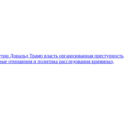
утин
Дональд Трамп
власть
организованная преступность
ные отношения и политика
расследования
криминал,