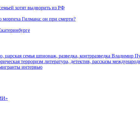
семьей хотят выдворить из РФ
морпеха Гилмана: он при смерти?
 Екатеринбурге
о, царская семья
шпионаж, разведка, контрразведка
Владимир П
торическая
терроризм
литература, детектив, рассказы
международ
 мигранты
интервью
МИ»