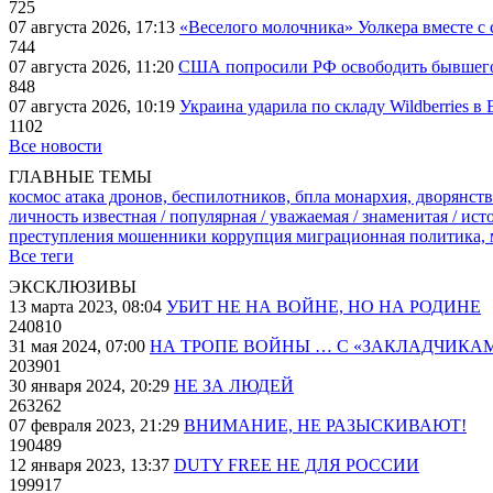
725
07 августа 2026, 17:13
«Веселого молочника» Уолкера вместе с 
744
07 августа 2026, 11:20
США попросили РФ освободить бывшего 
848
07 августа 2026, 10:19
Украина ударила по складу Wildberries в
1102
Все новости
ГЛАВНЫЕ ТЕМЫ
космос
атака дронов, беспилотников, бпла
монархия, дворянств
личность известная / популярная / уважаемая / знаменитая / ис
преступления
мошенники
коррупция
миграционная политика,
Все теги
ЭКСКЛЮЗИВЫ
13 марта 2023, 08:04
УБИТ НЕ НА ВОЙНЕ, НО НА РОДИНЕ
240810
31 мая 2024, 07:00
НА ТРОПЕ ВОЙНЫ … С «ЗАКЛАДЧИКА
203901
30 января 2024, 20:29
НЕ ЗА ЛЮДЕЙ
263262
07 февраля 2023, 21:29
ВНИМАНИЕ, НЕ РАЗЫСКИВАЮТ!
190489
12 января 2023, 13:37
DUTY FREE НЕ ДЛЯ РОССИИ
199917