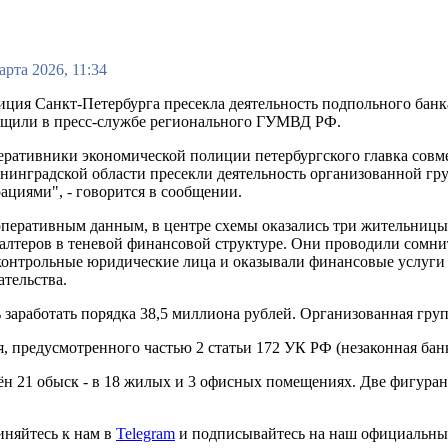
арта 2026, 11:34
ция Санкт-Петербурга пресекла деятельность подпольного банк
бщили в пресс-службе регионального ГУМВД РФ.
ративники экономической полиции петербургского главка совм
нинградской области пресекли деятельность организованной г
ациями", - говорится в сообщении.
перативным данным, в центре схемы оказались три жительницы П
алтеров в теневой финансовой структуре. Они проводили сомни
контрольные юридические лица и оказывали финансовые услуги
ательства.
 заработать порядка 38,5 миллиона рублей. Организованная груп
, предусмотренного частью 2 статьи 172 УК РФ (незаконная банк
н 21 обыск - в 18 жилых и 3 офисных помещениях. Две фигуран
иняйтесь к нам в
Telegram
и подписывайтесь на наш официальны