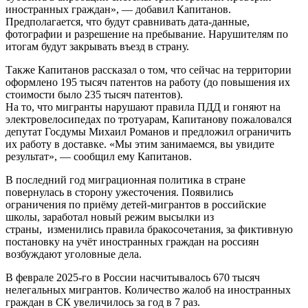
иностранных граждан», — добавил Капитанов.
Предполагается, что будут сравнивать дата-данные,
фотографии и разрешение на пребывание. Нарушителям по
итогам будут закрывать въезд в страну.
Также Капитанов рассказал о том, что сейчас на территории
оформлено 195 тысяч патентов на работу (до повышения их
стоимости было 235 тысяч патентов).
На то, что мигранты нарушают правила ПДД и гоняют на
электровелосипедах по тротуарам, Капитанову пожаловался
депутат Госдумы Михаил Романов и предложил ограничить
их работу в доставке. «Мы этим занимаемся, вы увидите
результат», — сообщил ему Капитанов.
В последний год миграционная политика в стране
повернулась в сторону ужесточения. Появились
ограничения по приёму детей-мигрантов в российские
школы, заработал новый режим высылки из
страны, изменились правила бракосочетания, за фиктивную
постановку на учёт иностранных граждан на россиян
возбуждают уголовные дела.
В феврале 2025-го в России насчитывалось 670 тысяч
нелегальных мигрантов. Количество жалоб на иностранных
граждан в СК увеличилось за год в 7 раз.