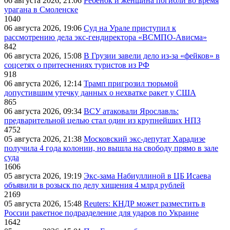
06 августа 2026, 21:06
Ребёнок и женщина погибли во время
урагана в Смоленске
1040
06 августа 2026, 19:06
Суд на Урале приступил к
рассмотрению дела экс-гендиректора «ВСМПО-Ависма»
842
06 августа 2026, 15:08
В Грузии завели дело из-за «фейков» в
соцсетях о притеснениях туристов из РФ
918
06 августа 2026, 12:14
Трамп пригрозил тюрьмой
допустившим утечку данных о нехватке ракет у США
865
06 августа 2026, 09:34
ВСУ атаковали Ярославль:
предварительной целью стал один из крупнейших НПЗ
4752
05 августа 2026, 21:38
Московский экс-депутат Харадизе
получила 4 года колонии, но вышла на свободу прямо в зале
суда
1606
05 августа 2026, 19:19
Экс-зама Набиуллиной в ЦБ Исаева
объявили в розыск по делу хищения 4 млрд рублей
2169
05 августа 2026, 15:48
Reuters: КНДР может разместить в
России ракетное подразделение для ударов по Украине
1642