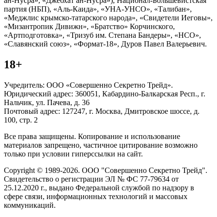
ан-Нусра», «Джебхат ан-Нусра»), Национал-Большевистская
партия (НБП), «Аль-Каида», «УНА-УНСО», «Талибан»,
«Меджлис крымско-татарского народа», «Свидетели Иеговы»,
«Мизантропик Дивижн», «Братство» Корчинского,
«Артподготовка», «Тризуб им. Степана Бандеры», «НСО»,
«Славянский союз», «Формат-18», Дуров Павел Валерьевич.
18+
Учредитель: ООО «Совершенно Секретно Трейд».
Юридический адрес: 360051, Кабардино-Балкарская Респ., г.
Нальчик, ул. Пачева, д. 36
Почтовый адрес: 127247, г. Москва, Дмитровское шоссе, д.
100, стр. 2
Все права защищены. Копирование и использование
материалов запрещено, частичное цитирование возможно
только при условии гиперссылки на сайт.
Copyright © 1989-2026. ООО "Совершенно Секретно Трейд".
Свидетельство о регистрации ЭЛ № ФС 77-79634 от
25.12.2020 г., выдано Федеральной службой по надзору в
сфере связи, информационных технологий и массовых
коммуникаций.