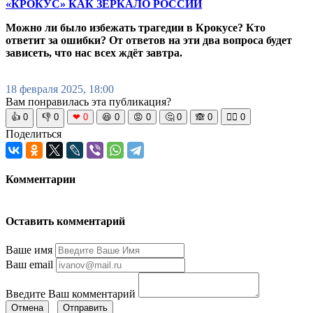
«КРОКУС» КАК ЗЕРКАЛО РОССИИ
Можно ли было избежать трагедии в Крокусе? Кто
ответит за ошибки? От ответов на эти два вопроса будет
зависеть, что нас всех ждёт завтра.
18 февраля 2025, 18:00
Вам понравилась эта публикация?
👍
0
👎
0
❤
0
😆
0
😡
0
🤔
0
🙈
0
🧘‍♀️
0
Поделиться
Комментарии
Оставить комментарий
Ваше имя
Ваш email
Введите Ваш комментарий
Отмена
Отправить