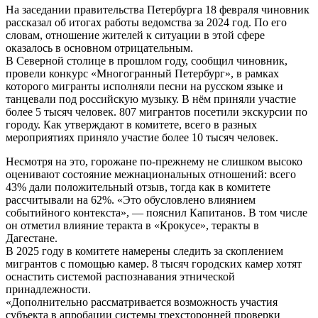
На заседании правительства Петербурга 18 февраля чиновник
рассказал об итогах работы ведомства за 2024 год. По его
словам, отношение жителей к ситуации в этой сфере
оказалось в основном отрицательным.
В Северной столице в прошлом году, сообщил чиновник,
провели конкурс «Многогранный Петербург», в рамках
которого мигранты исполняли песни на русском языке и
танцевали под российскую музыку. В нём приняли участие
более 5 тысяч человек. 807 мигрантов посетили экскурсии по
городу. Как утверждают в комитете, всего в разных
мероприятиях приняло участие более 10 тысяч человек.
Несмотря на это, горожане по-прежнему не слишком высоко
оценивают состояние межнациональных отношений: всего
43% дали положительный отзыв, тогда как в комитете
рассчитывали на 62%. «Это обусловлено влиянием
событийного контекста», — пояснил Капитанов. В том числе
он отметил влияние теракта в «Крокусе», теракты в
Дагестане.
В 2025 году в комитете намерены следить за скоплением
мигрантов с помощью камер. 8 тысяч городских камер хотят
оснастить системой распознавания этнической
принадлежности.
«Дополнительно рассматривается возможность участия
субъекта в апробации системы трехсторонней проверки