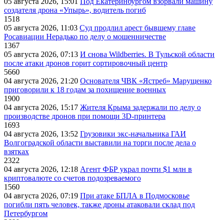
05 августа 2026, 15:01
Под Екатеринбургом взорвали машину
создателя дрона «Упырь», водитель погиб
1518
05 августа 2026, 11:03
Суд продлил арест бывшему главе
Росавиации Нерадько по делу о мошенничестве
1367
05 августа 2026, 07:13
И снова Wildberries. В Тульской области
после атаки дронов горит сортировочный центр
5660
04 августа 2026, 21:20
Основателя ЧВК «Ястреб» Марущенко
приговорили к 18 годам за похищение военных
1900
04 августа 2026, 15:17
Жителя Крыма задержали по делу о
производстве дронов при помощи 3D‑принтера
1693
04 августа 2026, 13:52
Грузовики экс-начальника ГАИ
Волгоградской области выставили на торги после дела о
взятках
2322
04 августа 2026, 12:18
Агент ФБР украл почти $1 млн в
криптовалюте со счетов подозреваемого
1560
04 августа 2026, 07:19
При атаке БПЛА в Подмосковье
погибли пять человек, также дроны атаковали склад под
Петербургом