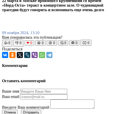
22 марта в Москве произошёл крупнейший со времён
«Норд-Оста» теракт в концертном зале. О чудовищной
трагедии будут говорить и вспоминать еще очень долго
09 ноября 2024, 13:10
Вам понравилась эта публикация?
👍
0
👎
0
❤
0
😆
0
😡
0
🤔
0
🙈
0
🧘‍♀️
0
Поделиться
Комментарии
Оставить комментарий
Ваше имя
Ваш email
Введите Ваш комментарий
Отмена
Отправить