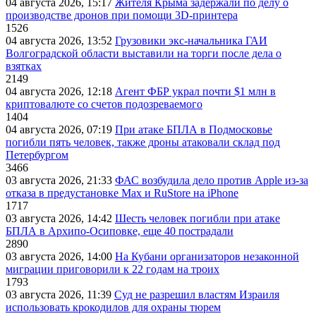
04 августа 2026, 15:17
Жителя Крыма задержали по делу о
производстве дронов при помощи 3D‑принтера
1526
04 августа 2026, 13:52
Грузовики экс-начальника ГАИ
Волгоградской области выставили на торги после дела о
взятках
2149
04 августа 2026, 12:18
Агент ФБР украл почти $1 млн в
криптовалюте со счетов подозреваемого
1404
04 августа 2026, 07:19
При атаке БПЛА в Подмосковье
погибли пять человек, также дроны атаковали склад под
Петербургом
3466
03 августа 2026, 21:33
ФАС возбудила дело против Apple из-за
отказа в предустановке Max и RuStore на iPhone
1717
03 августа 2026, 14:42
Шесть человек погибли при атаке
БПЛА в Архипо-Осиповке, еще 40 пострадали
2890
03 августа 2026, 14:00
На Кубани организаторов незаконной
миграции приговорили к 22 годам на троих
1793
03 августа 2026, 11:39
Суд не разрешил властям Израиля
использовать крокодилов для охраны тюрем