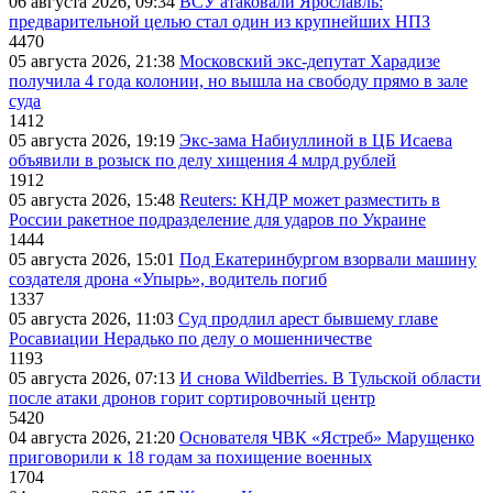
06 августа 2026, 09:34
ВСУ атаковали Ярославль:
предварительной целью стал один из крупнейших НПЗ
4470
05 августа 2026, 21:38
Московский экс-депутат Харадизе
получила 4 года колонии, но вышла на свободу прямо в зале
суда
1412
05 августа 2026, 19:19
Экс-зама Набиуллиной в ЦБ Исаева
объявили в розыск по делу хищения 4 млрд рублей
1912
05 августа 2026, 15:48
Reuters: КНДР может разместить в
России ракетное подразделение для ударов по Украине
1444
05 августа 2026, 15:01
Под Екатеринбургом взорвали машину
создателя дрона «Упырь», водитель погиб
1337
05 августа 2026, 11:03
Суд продлил арест бывшему главе
Росавиации Нерадько по делу о мошенничестве
1193
05 августа 2026, 07:13
И снова Wildberries. В Тульской области
после атаки дронов горит сортировочный центр
5420
04 августа 2026, 21:20
Основателя ЧВК «Ястреб» Марущенко
приговорили к 18 годам за похищение военных
1704