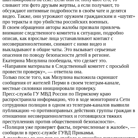
сливают эти фото друзьям жертвы, а если получают, то
обсуждают интимные подробности в своём чате и делятся
видео. Также, они угрожают оружием гражданским и «шутят»
про теракты и про убийства российских военных.
В своем обращении авторы жалобы призвали привлечь
внимание следственного комитета к ситуации, подробно
описав, как взрослые лица устанавливают контакт с
несовершеннолетними, снимают с ними видео и
выкладывают в общие чаты. Это вызывает серьезные
опасения по поводу безопасности детей в регионе.
Екатерина Мизулина пообещала, что сделает это.
«Направим материалы в Следственный комитет с просьбой
провести проверку», — ответила она.
Только после того, как Мизулина выложила скриншот
сообщения от жителей Перми в своем телеграм-канале,
местные силовики инициировали проверку.
Пресс-служба ГУ МВД России по Пермскому краю
распространила информацию, что в ходе мониторинга Сети
сотрудники полиции в одном из телеграм-каналов выявили
публикацию «о противоправных действиях группы граждан в
отношении несовершеннолетних и готовящихся тяжких
преступлениях против общественной безопасности».
«Полиция уже проверяет факты, перечисленные в жалобе», —
сообщили в пресс-службе ГУВД Прикамья.