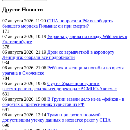
Другие Новости
07 августа 2026, 11:20
США попросили РФ освободить
бывшего морпеха Гилмана: он при смерти?
171
07 августа 2026, 10:19
Украина ударила по складу Wildberries в
Екатеринбурге
378
06 августа 2026, 21:19
Дрон со взрывчаткой в аэропорту
Лейпцига: собрали все подробности
934
06 августа 2026, 21:06
Ребёнок и женщина погибли во время
урагана в Смоленске
784
06 августа 2026, 19:06
Суд на Урале приступил к
рассмотрению дела экс-гендиректора «ВСМПО-Ависма»
631
06 августа 2026, 15:08
В Грузии завели дело из-за «фейков» в
соцсетях о притеснениях туристов из РФ
691
06 августа 2026, 12:14
Трамп пригрозил тюрьмой
допустившим утечку данных о нехватке ракет у США
690