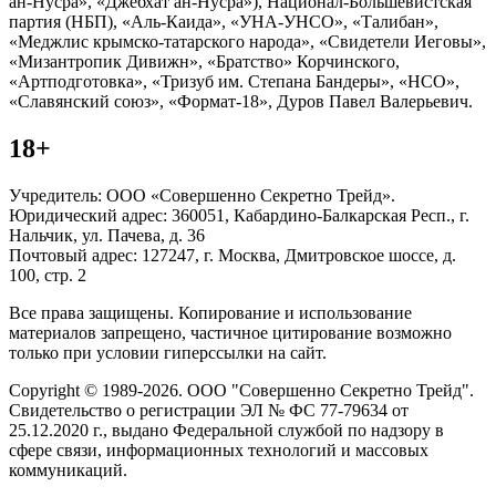
ан-Нусра», «Джебхат ан-Нусра»), Национал-Большевистская
партия (НБП), «Аль-Каида», «УНА-УНСО», «Талибан»,
«Меджлис крымско-татарского народа», «Свидетели Иеговы»,
«Мизантропик Дивижн», «Братство» Корчинского,
«Артподготовка», «Тризуб им. Степана Бандеры», «НСО»,
«Славянский союз», «Формат-18», Дуров Павел Валерьевич.
18+
Учредитель: ООО «Совершенно Секретно Трейд».
Юридический адрес: 360051, Кабардино-Балкарская Респ., г.
Нальчик, ул. Пачева, д. 36
Почтовый адрес: 127247, г. Москва, Дмитровское шоссе, д.
100, стр. 2
Все права защищены. Копирование и использование
материалов запрещено, частичное цитирование возможно
только при условии гиперссылки на сайт.
Copyright © 1989-2026. ООО "Совершенно Секретно Трейд".
Свидетельство о регистрации ЭЛ № ФС 77-79634 от
25.12.2020 г., выдано Федеральной службой по надзору в
сфере связи, информационных технологий и массовых
коммуникаций.