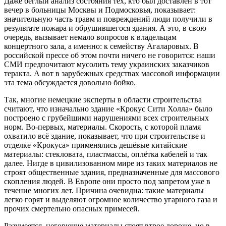
Даже беглый анализ состояния тех, кто был доставлен в тот
вечер в больницы Москвы и Подмосковья, показывает:
значительную часть травм и повреждений люди получили в
результате пожара и обрушившегося здания. А это, в свою
очередь, вызывает немало вопросов к владельцам
концертного зала, а именно: к семейству Агаларовых. В
российской прессе об этом почти ничего не говорится: наши
СМИ предпочитают мусолить тему украинских заказчиков
теракта. А вот в зарубежных средствах массовой информации
эта тема обсуждается довольно бойко.
Так, многие немецкие эксперты в области строительства
считают, что изначально здание «Крокус Сити Холла» было
построено с грубейшими нарушениями всех строительных
норм. Во-первых, материалы. Скорость, с которой пламя
охватило всё здание, показывает, что при строительстве и
отделке «Крокуса» применялись дешёвые китайские
материалы: стекловата, пластмассы, оплётка кабелей и так
далее. Нигде в цивилизованном мире из таких материалов не
строят общественные здания, предназначенные для массового
скопления людей. В Европе они просто под запретом уже в
течение многих лет. Причина очевидна: такие материалы
легко горят и выделяют огромное количество угарного газа и
прочих смертельно опасных примесей.
Разумеется, негорючие материалы стоят втрое дороже, но в