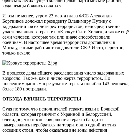
брянских лесах существовали целые партизанские районы,
куда немцы боялись соваться.
И тем не менее, утром 23 марта глава ФСБ Александр
Бортников доложил президенту Владимиру Путину о
задержании «всех четырёх террористов, непосредственно
участвовавших в теракте в «Крокус Сити Холле», а также ещё
семи человек, которые так или иначе способствовали
боевикам. В настоящее время террористы доставлены в
Москву, с ними работают следователи СКР. И это, вероятно,
только начало.
В процессе дальнейшего расследования число задержанных
возросло. Так же, как и число жертв террористов. По
последним данным в результате теракта погибло 143 человека,
более 180 пострадали.
ОТКУДА ВЗЯЛИСЬ ТЕРРОРИСТЫ
Судя по тому, что исполнителей теракта взяли в Брянской
области, которая граничит с Украиной и Белоруссией,
очевидно, что после совершения теракта бандиты
намеревались перебраться на территорию одной из этих
соседних стран, чтобы оказаться вне зоны действия