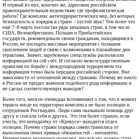
И первый из них, конечно же, адресован российским
правоохранительным ведомствам: где профилактическая
работа? Где комплекс антитеррористических мер, без которых
безопасность и порядок в стране – пустой звук? Тем более что
ещё 7–8 марта посольства ряда западных стран, в том числе
США, Великобритании, Польши и Прибалтийских
государств, рекомендовали своим гражданам, находящимся в
России, не посещать массовые мероприятия с большим
скоплением людей в связи с возможными в ближайшие дни
терактами. Значит, зарубежные спецслужбы располагали
информацией на сей счёт. И согласно межгосударственным
правилам по борьбе с международным терроризмом эта
информация точно была передана российской стороне. Вне
зависимости от отношений между странами. Почему же никто
в России не придал значения подобного рода информации и
не сделал соответствующих выводов?
Более того, многие очевидцы вспоминают о том, что в момент
теракта нигде на территории комплекса не было полиции и
сотрудников Росгвардии. Люди сами оказывали помощь друг
другу и спасали себя и других. Это тем более странно, если
учесть, что неподалёку от «Крокуса» находится отдел
полиции. Почему стражи порядка самоустранились от
выполнения своих прямых обязанностей – непонятно.
Независимые аналитики полагают, что всё это должно стать