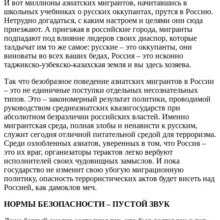
И вот миллионы азиатских мигрантов, начитавшись в
школьных учебниках о русских оккупантах, прутся в Россию.
Нетрудно догадаться, с каким настроем и целями они сюда
приезжают. А приезжая в российские города, мигранты
подпадают под влияние лидеров своих диаспор, которые
талдычат им то же самое: русские – это оккупанты, они
виноваты во всех ваших бедах, Россия – это исконно
таджикско-узбекско-казахская земля и вы здесь хозяева.
Так что безобразное поведение азиатских мигрантов в России
– это не единичные поступки отдельных несознательных
типов. Это – закономерный результат политики, проводимой
руководством среднеазиатских квазигосударств при
абсолютном безразличии российских властей. Именно
мигрантская среда, полная злобы и ненависти к русским,
служит сегодня отличной питательной средой для терроризма.
Среди озлобленных азиатов, уверенных в том, что Россия –
это их враг, организаторы терактов легко вербуют
исполнителей своих чудовищных замыслов. И пока
государство не изменит свою убогую миграционную
политику, опасность террористических актов будет висеть над
Россией, как дамоклов меч.
НОРМЫ БЕЗОПАСНОСТИ – ПУСТОЙ ЗВУК