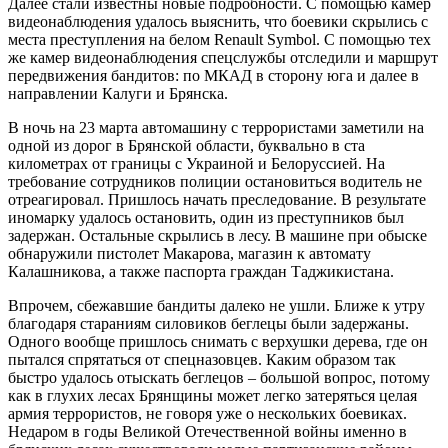
Далее стали известны новые подробности. С помощью камер
видеонаблюдения удалось выяснить, что боевики скрылись с
места преступления на белом Renault Symbol. С помощью тех
же камер видеонаблюдения спецслужбы отследили и маршрут
передвижения бандитов: по МКАД в сторону юга и далее в
направлении Калуги и Брянска.
В ночь на 23 марта автомашину с террористами заметили на
одной из дорог в Брянской области, буквально в ста
километрах от границы с Украиной и Белоруссией. На
требование сотрудников полиции остановиться водитель не
отреагировал. Пришлось начать преследование. В результате
иномарку удалось остановить, один из преступников был
задержан. Остальные скрылись в лесу. В машине при обыске
обнаружили пистолет Макарова, магазин к автомату
Калашникова, а также паспорта граждан Таджикистана.
Впрочем, сбежавшие бандиты далеко не ушли. Ближе к утру
благодаря стараниям силовиков беглецы были задержаны.
Одного вообще пришлось снимать с верхушки дерева, где он
пытался спрятаться от спецназовцев. Каким образом так
быстро удалось отыскать беглецов – большой вопрос, потому
как в глухих лесах Брянщины может легко затеряться целая
армия террористов, не говоря уже о нескольких боевиках.
Недаром в годы Великой Отечественной войны именно в