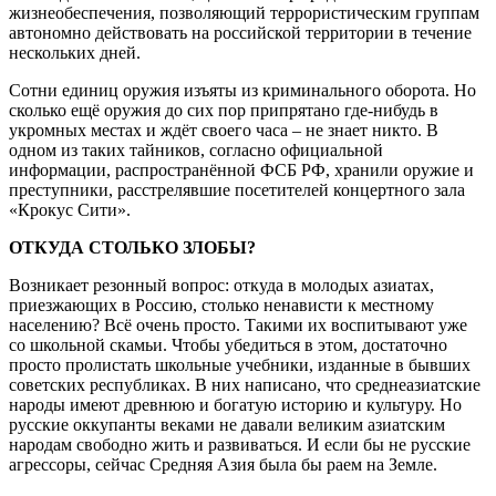
жизнеобеспечения, позволяющий террористическим группам
автономно действовать на российской территории в течение
нескольких дней.
Сотни единиц оружия изъяты из криминального оборота. Но
сколько ещё оружия до сих пор припрятано где-нибудь в
укромных местах и ждёт своего часа – не знает никто. В
одном из таких тайников, согласно официальной
информации, распространённой ФСБ РФ, хранили оружие и
преступники, расстрелявшие посетителей концертного зала
«Крокус Сити».
ОТКУДА СТОЛЬКО ЗЛОБЫ?
Возникает резонный вопрос: откуда в молодых азиатах,
приезжающих в Россию, столько ненависти к местному
населению? Всё очень просто. Такими их воспитывают уже
со школьной скамьи. Чтобы убедиться в этом, достаточно
просто пролистать школьные учебники, изданные в бывших
советских республиках. В них написано, что среднеазиатские
народы имеют древнюю и богатую историю и культуру. Но
русские оккупанты веками не давали великим азиатским
народам свободно жить и развиваться. И если бы не русские
агрессоры, сейчас Средняя Азия была бы раем на Земле.