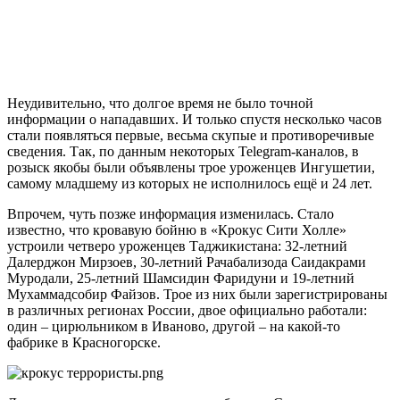
Неудивительно, что долгое время не было точной
информации о нападавших. И только спустя несколько часов
стали появляться первые, весьма скупые и противоречивые
сведения. Так, по данным некоторых Telegram-каналов, в
розыск якобы были объявлены трое уроженцев Ингушетии,
самому младшему из которых не исполнилось ещё и 24 лет.
Впрочем, чуть позже информация изменилась. Стало
известно, что кровавую бойню в «Крокус Сити Холле»
устроили четверо уроженцев Таджикистана: 32-летний
Далерджон Мирзоев, 30-летний Рачабализода Саидакрами
Муродали, 25-летний Шамсидин Фаридуни и 19-летний
Мухаммадсобир Файзов. Трое из них были зарегистрированы
в различных регионах России, двое официально работали:
один – цирюльником в Иваново, другой – на какой-то
фабрике в Красногорске.