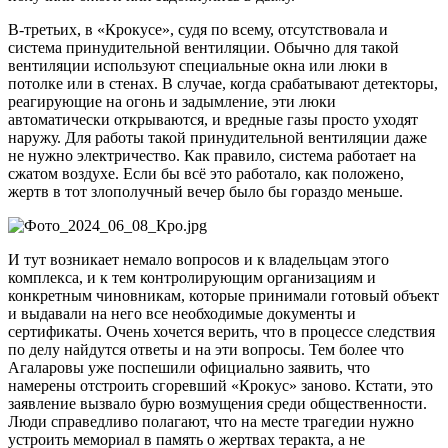
В-третьих, в «Крокусе», судя по всему, отсутствовала и
система принудительной вентиляции. Обычно для такой
вентиляции используют специальные окна или люки в
потолке или в стенах. В случае, когда срабатывают детекторы,
реагирующие на огонь и задымление, эти люки
автоматически открываются, и вредные газы просто уходят
наружу. Для работы такой принудительной вентиляции даже
не нужно электричество. Как правило, система работает на
сжатом воздухе. Если бы всё это работало, как положено,
жертв в тот злополучный вечер было бы гораздо меньше.
И тут возникает немало вопросов и к владельцам этого
комплекса, и к тем контролирующим организациям и
конкретным чиновникам, которые принимали готовый объект
и выдавали на него все необходимые документы и
сертификаты. Очень хочется верить, что в процессе следствия
по делу найдутся ответы и на эти вопросы. Тем более что
Агаларовы уже поспешили официально заявить, что
намерены отстроить сгоревший «Крокус» заново. Кстати, это
заявление вызвало бурю возмущения среди общественности.
Люди справедливо полагают, что на месте трагедии нужно
устроить мемориал в память о жертвах теракта, а не