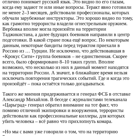
отлично понимает русский язык. Это видно по его глазам,
когда ему задают те или иные вопросы. Теракт явно готовили
не менее 2–3 месяцев, действовали профессионалы, которых
обучали зарубежные инструкторы. Это хорошо видно по тому,
как грамотно террористы владели огнестрельным оружием.
Вербовка вполне могла произойти на территории
Таджикистана, а далее будущих боевиков направили в центр
подготовки. В какой стране пока ещё вопрос. По некоторым
данным, некоторые бандиты перед терактом приехали в
Россию из … Турции. Не исключено, что действовавшая в
«Крокус Сити» группа боевиков – не единственная. Скорее
всего, было сформировано 8–10 таких групп. Вполне
возможно, что несколько из них в данный момент находятся
на территории России. А значит, в ближайшее время нельзя
исключать повторения трагических событий. Где и когда это
произойдёт – пока остаётся только догадываться.
Такого же мнения придерживается и генерал ФСБ в отставке
Александр Михайлов. В беседе с журналистами телеканала
«Царьград» генерал обратил внимание на тот факт, что
помимо отличной экипировки и вооружения, террористы
действовали как профессиональные киллеры, для которых
убить человека – всё равно что прихлопнуть комара.
«Но мы с вами уже говорили о том, что на территорию