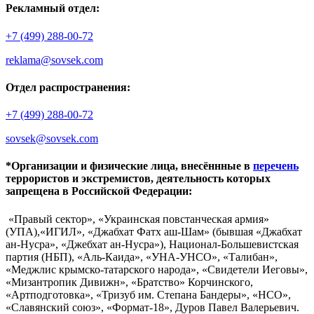
Рекламный отдел:
+7 (499) 288-00-72
reklama@sovsek.com
Отдел распространения:
+7 (499) 288-00-72
sovsek@sovsek.com
*Организации и физические лица, внесённные в
перечень
террористов и экстремистов, деятельность которых
запрещена в Российской Федерации:
«Правый сектор», «Украинская повстанческая армия»
(УПА),«ИГИЛ», «Джабхат Фатх аш-Шам» (бывшая «Джабхат
ан-Нусра», «Джебхат ан-Нусра»), Национал-Большевистская
партия (НБП), «Аль-Каида», «УНА-УНСО», «Талибан»,
«Меджлис крымско-татарского народа», «Свидетели Иеговы»,
«Мизантропик Дивижн», «Братство» Корчинского,
«Артподготовка», «Тризуб им. Степана Бандеры», «НСО»,
«Славянский союз», «Формат-18», Дуров Павел Валерьевич.