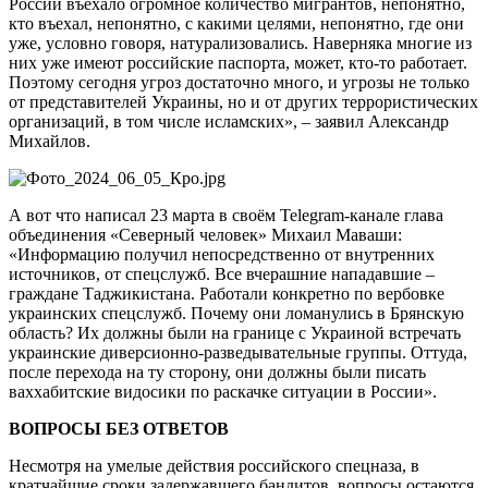
России въехало огромное количество мигрантов, непонятно,
кто въехал, непонятно, с какими целями, непонятно, где они
уже, условно говоря, натурализовались. Наверняка многие из
них уже имеют российские паспорта, может, кто-то работает.
Поэтому сегодня угроз достаточно много, и угрозы не только
от представителей Украины, но и от других террористических
организаций, в том числе исламских», – заявил Александр
Михайлов.
А вот что написал 23 марта в своём Telegram-канале глава
объединения «Северный человек» Михаил Маваши:
«Информацию получил непосредственно от внутренних
источников, от спецслужб. Все вчерашние нападавшие –
граждане Таджикистана. Работали конкретно по вербовке
украинских спецслужб. Почему они ломанулись в Брянскую
область? Их должны были на границе с Украиной встречать
украинские диверсионно-разведывательные группы. Оттуда,
после перехода на ту сторону, они должны были писать
ваххабитские видосики по раскачке ситуации в России».
ВОПРОСЫ БЕЗ ОТВЕТОВ
Несмотря на умелые действия российского спецназа, в
кратчайшие сроки задержавшего бандитов, вопросы остаются.