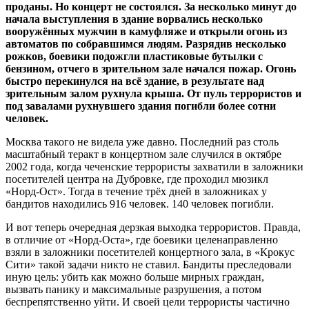
проданы. Но концерт не состоялся. За несколько минут до
начала выступления в здание ворвались несколько
вооружённых мужчин в камуфляже и открыли огонь из
автоматов по собравшимся людям. Разрядив несколько
рожков, боевики подожгли пластиковые бутылки с
бензином, отчего в зрительном зале начался пожар. Огонь
быстро перекинулся на всё здание, в результате над
зрительным залом рухнула крыша. От пуль террористов и
под завалами рухнувшего здания погибли более сотни
человек.
Москва такого не видела уже давно. Последний раз столь
масштабный теракт в концертном зале случился в октябре
2002 года, когда чеченские террористы захватили в заложники
посетителей центра на Дубровке, где проходил мюзикл
«Норд-Ост». Тогда в течение трёх дней в заложниках у
бандитов находились 916 человек. 140 человек погибли.
И вот теперь очередная дерзкая выходка террористов. Правда,
в отличие от «Норд-Оста», где боевики целенаправленно
взяли в заложники посетителей концертного зала, в «Крокус
Сити» такой задачи никто не ставил. Бандиты преследовали
иную цель: убить как можно больше мирных граждан,
вызвать панику и максимальные разрушения, а потом
беспрепятственно уйти. И своей цели террористы частично