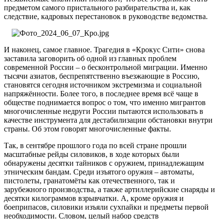
предметом самого пристального разбирательства и, как
следствие, кадровых перестановок в руководстве ведомства.
И наконец, самое главное. Трагедия в «Крокус Сити» снова
заставила заговорить об одной из главных проблем
современной России – о бесконтрольной миграции. Именно
тысячи азиатов, беспрепятственно въезжающие в Россию,
становятся сегодня источником экстремизма и социальной
напряжённости. Более того, в последнее время всё чаще в
обществе поднимается вопрос о том, что именно мигрантов
многочисленные недруги России пытаются использовать в
качестве инструмента для дестабилизации обстановки внутри
страны. Об этом говорят многочисленные факты.
Так, в сентябре прошлого года по всей стране прошли
масштабные рейды силовиков, в ходе которых были
обнаружены десятки тайников с оружием, принадлежащим
этническим бандам. Среди изъятого оружия – автоматы,
пистолеты, гранатомёты как отечественного, так и
зарубежного производства, а также артиллерийские снаряды и
десятки килограммов взрывчатки. А, кроме оружия и
боеприпасов, силовики изъяли сухпайки и предметы первой
необходимости. Словом, целый набор средств