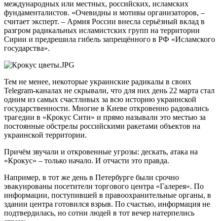
международных или местных, российских, исламских
фундаменталистов. «Очевидны и мотивы организаторов, –
считает эксперт. – Армия России внесла серьёзный вклад в
разгром радикальных исламистских групп на территории
Сирии и предрешила гибель запрещённого в РФ «Исламского
государства».
Тем не менее, некоторые украинские радикалы в своих
Telegram-каналах не скрывали, что для них день 22 марта стал
одним из самых счастливых за всю историю украинской
государственности. Многие в Киеве откровенно радовались
трагедии в «Крокус Сити» и прямо называли это местью за
постоянные обстрелы российскими ракетами объектов на
украинской территории.
Причём звучали и откровенные угрозы: дескать, атака на
«Крокус» – только начало. И отчасти это правда.
Например, в тот же день в Петербурге были срочно
эвакуированы посетители торгового центра «Галерея». По
информации, поступившей в правоохранительные органы, в
здании центра готовился взрыв. По счастью, информация не
подтвердилась, но сотни людей в тот вечер натерпелись