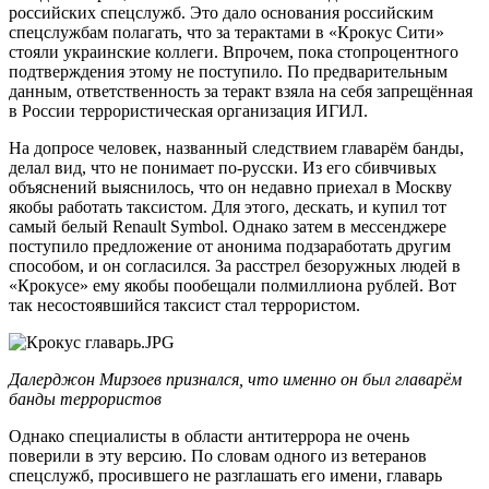
российских спецслужб. Это дало основания российским
спецслужбам полагать, что за терактами в «Крокус Сити»
стояли украинские коллеги. Впрочем, пока стопроцентного
подтверждения этому не поступило. По предварительным
данным, ответственность за теракт взяла на себя запрещённая
в России террористическая организация ИГИЛ.
На допросе человек, названный следствием главарём банды,
делал вид, что не понимает по-русски. Из его сбивчивых
объяснений выяснилось, что он недавно приехал в Москву
якобы работать таксистом. Для этого, дескать, и купил тот
самый белый Renault Symbol. Однако затем в мессенджере
поступило предложение от анонима подзаработать другим
способом, и он согласился. За расстрел безоружных людей в
«Крокусе» ему якобы пообещали полмиллиона рублей. Вот
так несостоявшийся таксист стал террористом.
Далерджон Мирзоев признался, что именно он был главарём
банды террористов
Однако специалисты в области антитеррора не очень
поверили в эту версию. По словам одного из ветеранов
спецслужб, просившего не разглашать его имени, главарь