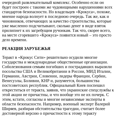
очередной развлекательный комплекс. Особенно если он
будет построен с такими же чудовищными нарушениями всех
стандартов безопасности. Но владельцев «Крокуса», похоже,
мнение народа волнует в последнюю очередь. Так же, как и
чиновников, отвечающих за качество строительства, которые
уже мысленно подсчитывают, сколько денег в виде взяток
прилипнет к их загребущим ручонкам. Так что, скорее всего,
на месте сгоревшего «Крокуса» появится новый – это просто
дело времени.
РЕАКЦИЯ ЗАРУБЕЖЬЯ
Теракт в «Крокус Сити» решительно осудили многие
государства и международные общественные организации.
Соболезнования семьям погибших и пострадавших выразили
посольства США и Великобритании в России, МИД Италии,
Германии, Австрии, Словении, лидеры Франции, Сербии,
Венесуэлы, Боливии, КНР и, разумеется, большинства
постсоветских республик. Официальный Киев поспешил
откреститься от теракта, заявив, что украинские спецслужбы к
этой акции не причастны, и что вообще это не их почерк. С
этим, кстати, согласны и многие независимые эксперты в
области безопасности. Например, военный эксперт Валерий
Ширяев, разбирая обстоятельства трагедии, считает более
достоверной версию о причастности к этому теракту