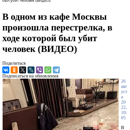
был убит человек (ВИДЕО)
В одном из кафе Москвы
произошла перестрелка, в
ходе которой был убит
человек (ВИДЕО)
Поделиться
Подписаться на обновления
26
авг
уст
а
20
22,
10:
05
В