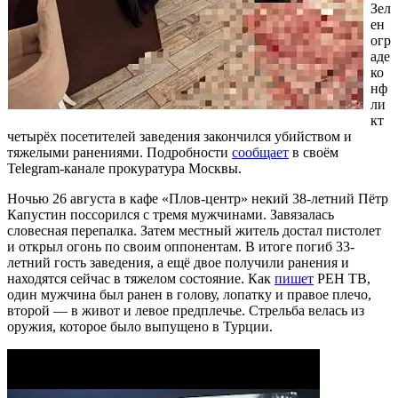
Зел
ен
огр
аде
ко
нф
ли
кт
четырёх посетителей заведения закончился убийством и
тяжелыми ранениями. Подробности
сообщает
в своём
Telegram-канале прокуратура Москвы.
Ночью 26 августа в кафе «Плов-центр» некий 38-летний Пётр
Капустин поссорился с тремя мужчинами. Завязалась
словесная перепалка. Затем местный житель достал пистолет
и открыл огонь по своим оппонентам. В итоге погиб 33-
летний гость заведения, а ещё двое получили ранения и
находятся сейчас в тяжелом состояние. Как
пишет
РЕН ТВ,
один мужчина был ранен в голову, лопатку и правое плечо,
второй — в живот и левое предплечье. Стрельба велась из
оружия, которое было выпущено в Турции.