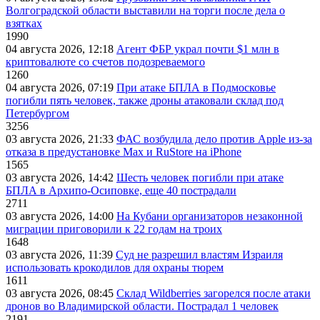
Волгоградской области выставили на торги после дела о
взятках
1990
04 августа 2026, 12:18
Агент ФБР украл почти $1 млн в
криптовалюте со счетов подозреваемого
1260
04 августа 2026, 07:19
При атаке БПЛА в Подмосковье
погибли пять человек, также дроны атаковали склад под
Петербургом
3256
03 августа 2026, 21:33
ФАС возбудила дело против Apple из-за
отказа в предустановке Max и RuStore на iPhone
1565
03 августа 2026, 14:42
Шесть человек погибли при атаке
БПЛА в Архипо-Осиповке, еще 40 пострадали
2711
03 августа 2026, 14:00
На Кубани организаторов незаконной
миграции приговорили к 22 годам на троих
1648
03 августа 2026, 11:39
Суд не разрешил властям Израиля
использовать крокодилов для охраны тюрем
1611
03 августа 2026, 08:45
Склад Wildberries загорелся после атаки
дронов во Владимирской области. Пострадал 1 человек
2191