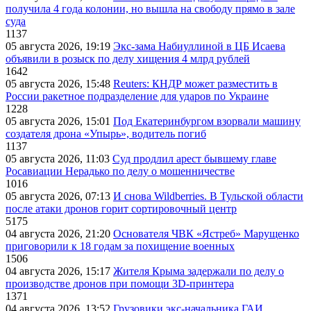
получила 4 года колонии, но вышла на свободу прямо в зале
суда
1137
05 августа 2026, 19:19
Экс-зама Набиуллиной в ЦБ Исаева
объявили в розыск по делу хищения 4 млрд рублей
1642
05 августа 2026, 15:48
Reuters: КНДР может разместить в
России ракетное подразделение для ударов по Украине
1228
05 августа 2026, 15:01
Под Екатеринбургом взорвали машину
создателя дрона «Упырь», водитель погиб
1137
05 августа 2026, 11:03
Суд продлил арест бывшему главе
Росавиации Нерадько по делу о мошенничестве
1016
05 августа 2026, 07:13
И снова Wildberries. В Тульской области
после атаки дронов горит сортировочный центр
5175
04 августа 2026, 21:20
Основателя ЧВК «Ястреб» Марущенко
приговорили к 18 годам за похищение военных
1506
04 августа 2026, 15:17
Жителя Крыма задержали по делу о
производстве дронов при помощи 3D‑принтера
1371
04 августа 2026, 13:52
Грузовики экс-начальника ГАИ