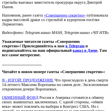
стрельбы выезжал заместитель прокурора округа Дмитрий
Панов.
Напомним, ранее газета
«Совершенно секретно»
публиковала
кадры массовой драки со стрельбой в курортном посёлке
Лермонтово.
Видео/фото: Telegram-канал MASH, Telegram-канал «ЧП НТВ»
Уважаемые читатели газеты «Совершенно
секретно»! Присоединяйтесь к нам
в Telegram
и
подписывайтесь на наш официальный
канал в Дзене
. Там
все самое интересное.
____________________
Читайте в новом номере газеты «Совершенно секретно»:
Я - ИЗГОЙ: ПРОДОЛЖЕНИЕ
Что происходило в день смерти
14-летнего Максима Воропаева на самом деле. Эксклюзивные
откровения дочери Воропаевых.
ОБМЕННЫЙ ФОНД
Россия и Америка готовятся к обмену
своих знаменитых заключенных. С одной стороны, «обмен
века» может повлиять на выборы в Конгресс США. Но с
другой, он поднял волну недоверия из-за завышенной цены