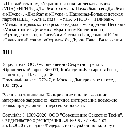
«Правый сектор», «Украинская повстанческая армия»
(УПА),«ИГИЛ», «Джабхат Фатх аш-Шам» (бывшая «Джабхат
ан-Нусра», «Джебхат ан-Нусра»), Национал-Большевистская
партия (НБП), «Аль-Каида», «УНА-УНСО», «Талибан»,
«Меджлис крымско-татарского народа», «Свидетели Иеговы»,
«Мизантропик Дивижн», «Братство» Корчинского,
«Артподготовка», «Тризуб им. Степана Бандеры», «НСО»,
«Славянский союз», «Формат-18», Дуров Павел Валерьевич.
18+
Учредитель: ООО «Совершенно Секретно Трейд».
Юридический адрес: 360051, Кабардино-Балкарская Респ., г.
Нальчик, ул. Пачева, д. 36
Почтовый адрес: 127247, г. Москва, Дмитровское шоссе, д.
100, стр. 2
Все права защищены. Копирование и использование
материалов запрещено, частичное цитирование возможно
только при условии гиперссылки на сайт.
Copyright © 1989-2026. ООО "Совершенно Секретно Трейд".
Свидетельство о регистрации ЭЛ № ФС 77-79634 от
25.12.2020 г., выдано Федеральной службой по надзору в