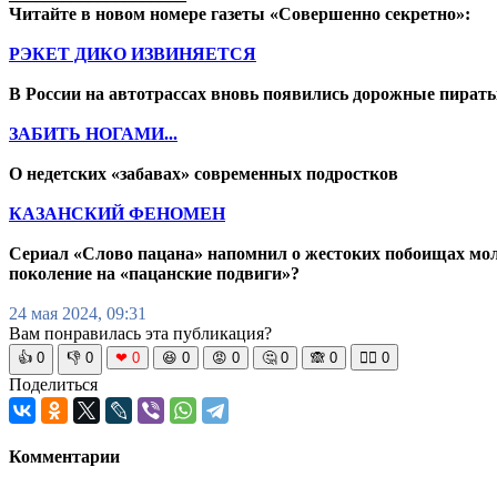
Читайте в новом номере газеты «Совершенно секретно»:
РЭКЕТ ДИКО ИЗВИНЯЕТСЯ
В России на автотрассах вновь появились дорожные пират
ЗАБИТЬ НОГАМИ...
О недетских «забавах» современных подростков
КАЗАНСКИЙ ФЕНОМЕН
Сериал «Слово пацана» напомнил о жестоких побоищах моло
поколение на «пацанские подвиги»?
24 мая 2024, 09:31
Вам понравилась эта публикация?
👍
0
👎
0
❤
0
😆
0
😡
0
🤔
0
🙈
0
🧘‍♀️
0
Поделиться
Комментарии