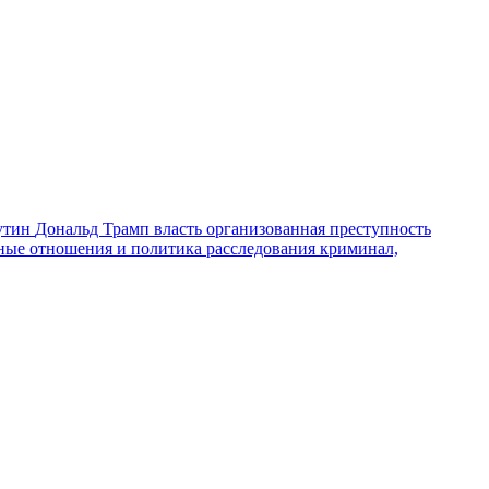
утин
Дональд Трамп
власть
организованная преступность
ные отношения и политика
расследования
криминал,