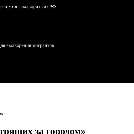
мьей хотят выдворить из РФ
для выдворения мигрантов
м»
отрящих за городом»