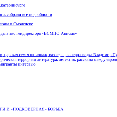
 Екатеринбурге
га: собрали все подробности
агана в Смоленске
ю дела экс-гендиректора «ВСМПО-Ависма»
о, царская семья
шпионаж, разведка, контрразведка
Владимир П
торическая
терроризм
литература, детектив, рассказы
международ
 мигранты
интервью
ИГИ И «ПОДКОВЁРНАЯ» БОРЬБА