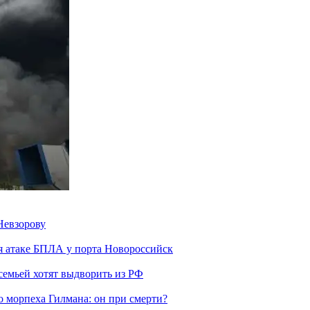
Невзорову
я атаке БПЛА у порта Новороссийск
семьей хотят выдворить из РФ
морпеха Гилмана: он при смерти?