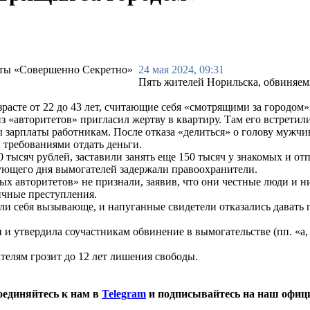
24 мая 2024, 09:31
Пять жителей Норильска, обвиняем
зрасте от 22 до 43 лет, считающие себя «смотрящими за городом
из «авторитетов» пригласил жертву в квартиру. Там его встрет
зарплаты работникам. После отказа «делиться» о голову мужчи
требованиями отдать деньги.
 тысяч рублей, заставили занять еще 150 тысяч у знакомых и отп
дующего дня вымогателей задержали правоохранители.
х авторитетов» не признали, заявив, что они честные люди и н
ичные преступления.
ели себя вызывающе, и напуганные свидетели отказались давать
утвердила соучастникам обвинение в вымогательстве (пп. «а, в, г
телям грозит до 12 лет лишения свободы.
оединяйтесь к нам в
Telegram
и подписывайтесь на наш офиц