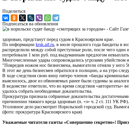
Поделиться
Подписаться на обновления
здоровью, предстанут перед судом в Красноярском крае.
По информации
krsk.aif.ru
, в июле прошлого года бандиты в во
распределили между собой преступные роли, после чего один 
потребовали 1 млн руб. под выдуманным предлогом невыплаты 
Многочисленные удары сопровождались угрозами убийством и 
"Повредив ножом нос бизнесмена, вымогатели отняли у него 50
В этот же день бизнесмен обратился в полицию, а на утро сле
В ходе следствия свою вину пятеро членов «банды криминальны
выяснилось, двое из обвиняемых ранее были судимы за аналог
В ведомстве отметили, что во время следствия «авторитеты» в
удалось собрать необходимые доказательства.
Прокуратура признала собранные доказательства достаточными и 
причинении тяжкого вреда здоровью (п. «з» ч. 2 ст. 111 УК РФ).
Уголовное дело рассмотрит Норильский городской суд. Вымога
(фото: прокуратура Красноярского края)
Уважаемые читатели газеты «Совершенно секретно»! Прис
____________________