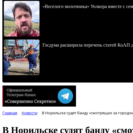
«Веселого молочника» Уолкера вместе с се
Госдума расширила перечень статей КоАП 
Главная
Новости
В Норильске судят банду «смотрящих за городо
В Норильске судят банду «см