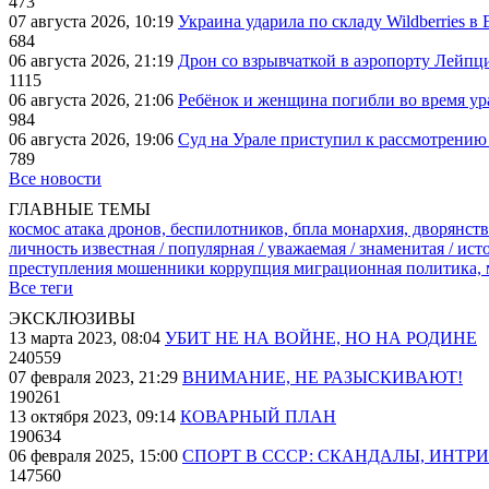
473
07 августа 2026, 10:19
Украина ударила по складу Wildberries в
684
06 августа 2026, 21:19
Дрон со взрывчаткой в аэропорту Лейпци
1115
06 августа 2026, 21:06
Ребёнок и женщина погибли во время ур
984
06 августа 2026, 19:06
Суд на Урале приступил к рассмотрени
789
Все новости
ГЛАВНЫЕ ТЕМЫ
космос
атака дронов, беспилотников, бпла
монархия, дворянств
личность известная / популярная / уважаемая / знаменитая / ис
преступления
мошенники
коррупция
миграционная политика,
Все теги
ЭКСКЛЮЗИВЫ
13 марта 2023, 08:04
УБИТ НЕ НА ВОЙНЕ, НО НА РОДИНЕ
240559
07 февраля 2023, 21:29
ВНИМАНИЕ, НЕ РАЗЫСКИВАЮТ!
190261
13 октября 2023, 09:14
КОВАРНЫЙ ПЛАН
190634
06 февраля 2025, 15:00
СПОРТ В СССР: СКАНДАЛЫ, ИНТР
147560