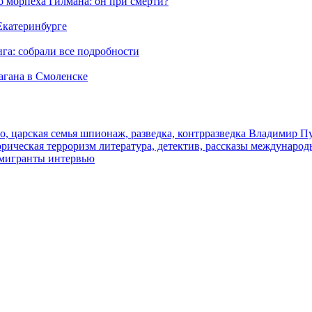
морпеха Гилмана: он при смерти?
 Екатеринбурге
га: собрали все подробности
агана в Смоленске
о, царская семья
шпионаж, разведка, контрразведка
Владимир П
торическая
терроризм
литература, детектив, рассказы
международ
 мигранты
интервью