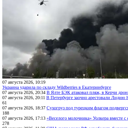
07 августа 2026, 10:19
Украина ударила по складу Wildberries в Екатеринбурге
07 августа 2026, 20:34
В Ялте БЭК атаковал пляж, в Керчи дрон
07 августа 2026, 20:11
В Петербурге заочно арестовали Лидию 
61
07 августа 2026, 18:37
Сухогруз под турецким флагом подвергс
188
07 августа 2026, 17:13
«Веселого молочника» Уолкера вместе с 
278