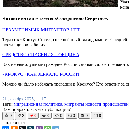
Уваж
кан
Читайте на сайте газеты «Совершенно Секретно»:
НЕЗАМЕНИМЫХ МИГРАНТОВ НЕТ
Теракт в «Крокус Сити», совершённый выходцами из Средней А
поставщиков рабочих
СРЕДСТВО СПАСЕНИЯ – ОБЩИНА
Как неравнодушные граждане России своими силами решают в
«КРОКУС» КАК ЗЕРКАЛО РОССИИ
Можно ли было избежать трагедии в Крокусе? Кто ответит за ош
21 декабря 2025, 11:17
Теги:
миграционная политика, мигранты
новости происшестви
Вам понравилась эта публикация?
👍
0
👎
2
❤
0
😆
0
😡
0
🤔
0
🙈
0
🧘‍♀️
0
Поделиться