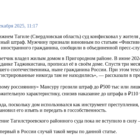
екабря 2025, 11:17
жнем Тагиле (Свердловская область) суд конфисковал у жителя
пный штраф. Мужчину признали виновным по статьям «Фиктивна
 иностранного гражданина, сообщили в объединенной пресс-служ
етчик владел жилым домом в Пригородном районе. В июне 2024
данке Таджикистана, прописал её в своём доме. Спустя три меся
его соотечественника, ныне гражданина России. При этом техсо
гистрированные никогда там не находились», — рассказали в пр
ому россиянину» Мансуру грозили штраф до ₽500 тыс или лишен
жительную характеристику, снизив наказание до штрафа в ₽110 
да, поскольку дом использовался как инструмент преступления,
ановил его изъять и передать в госсобственность.
ние Тагилстроевского районного суда пока не вступило в силу 
первый в России случай такой меры по данной статье.