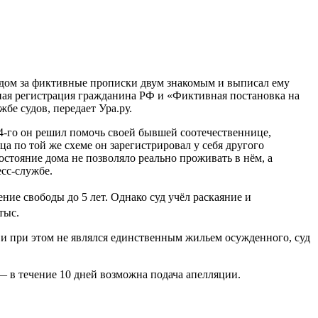
 дом за фиктивные прописки двум знакомым и выписал ему
я регистрация гражданина РФ и «Фиктивная постановка на
бе судов, передает Ура.ру.
-го он решил помочь своей бывшей соотечественнице,
ца по той же схеме он зарегистрировал у себя другого
стояние дома не позволяло реально проживать в нём, а
есс-службе.
ие свободы до 5 лет. Однако суд учёл раскаяние и
тыс.
 и при этом не являлся единственным жильем осужденного, суд
— в течение 10 дней возможна подача апелляции.