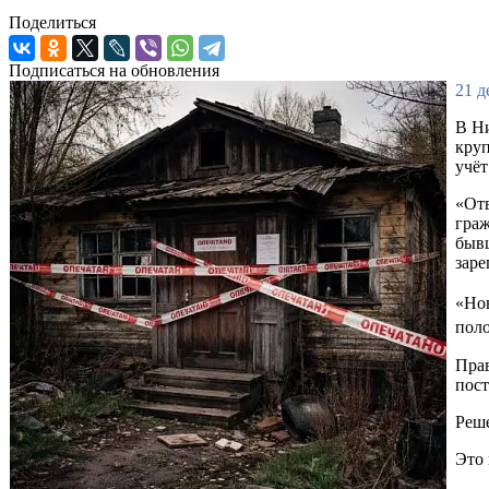
Поделиться
Подписаться на обновления
21 д
В Ни
кру
учёт
«Отв
граж
бывш
заре
«Нов
поло
Прав
пост
Реше
Это 