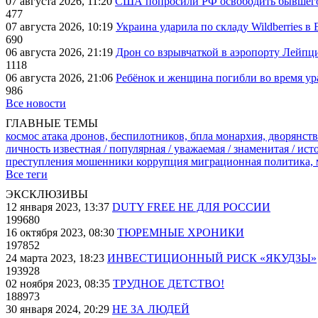
07 августа 2026, 11:20
США попросили РФ освободить бывшего 
477
07 августа 2026, 10:19
Украина ударила по складу Wildberries в
690
06 августа 2026, 21:19
Дрон со взрывчаткой в аэропорту Лейпци
1118
06 августа 2026, 21:06
Ребёнок и женщина погибли во время ур
986
Все новости
ГЛАВНЫЕ ТЕМЫ
космос
атака дронов, беспилотников, бпла
монархия, дворянств
личность известная / популярная / уважаемая / знаменитая / ис
преступления
мошенники
коррупция
миграционная политика,
Все теги
ЭКСКЛЮЗИВЫ
12 января 2023, 13:37
DUTY FREE НЕ ДЛЯ РОССИИ
199680
16 октября 2023, 08:30
ТЮРЕМНЫЕ ХРОНИКИ
197852
24 марта 2023, 18:23
ИНВЕСТИЦИОННЫЙ РИСК «ЯКУДЗЫ»
193928
02 ноября 2023, 08:35
ТРУДНОЕ ДЕТСТВО!
188973
30 января 2024, 20:29
НЕ ЗА ЛЮДЕЙ