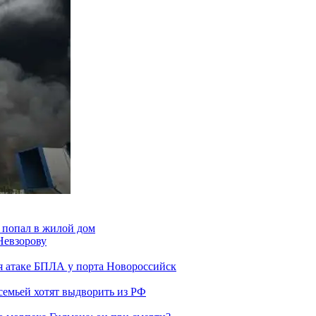
 попал в жилой дом
Невзорову
я атаке БПЛА у порта Новороссийск
семьей хотят выдворить из РФ