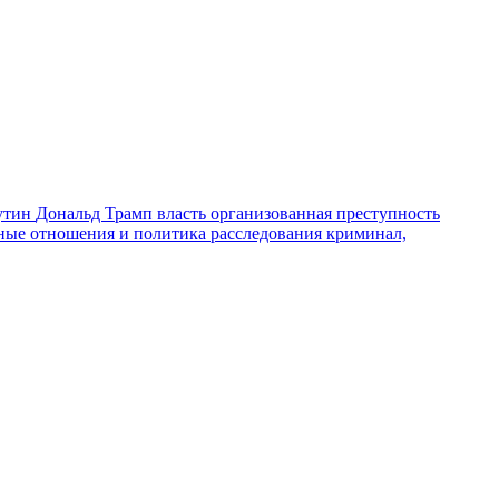
утин
Дональд Трамп
власть
организованная преступность
ные отношения и политика
расследования
криминал,