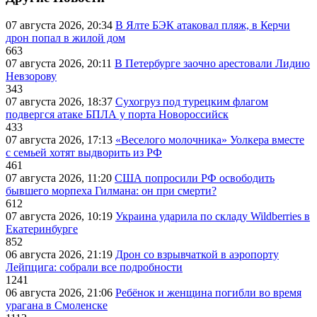
07 августа 2026, 20:34
В Ялте БЭК атаковал пляж, в Керчи
дрон попал в жилой дом
663
07 августа 2026, 20:11
В Петербурге заочно арестовали Лидию
Невзорову
343
07 августа 2026, 18:37
Сухогруз под турецким флагом
подвергся атаке БПЛА у порта Новороссийск
433
07 августа 2026, 17:13
«Веселого молочника» Уолкера вместе
с семьей хотят выдворить из РФ
461
07 августа 2026, 11:20
США попросили РФ освободить
бывшего морпеха Гилмана: он при смерти?
612
07 августа 2026, 10:19
Украина ударила по складу Wildberries в
Екатеринбурге
852
06 августа 2026, 21:19
Дрон со взрывчаткой в аэропорту
Лейпцига: собрали все подробности
1241
06 августа 2026, 21:06
Ребёнок и женщина погибли во время
урагана в Смоленске