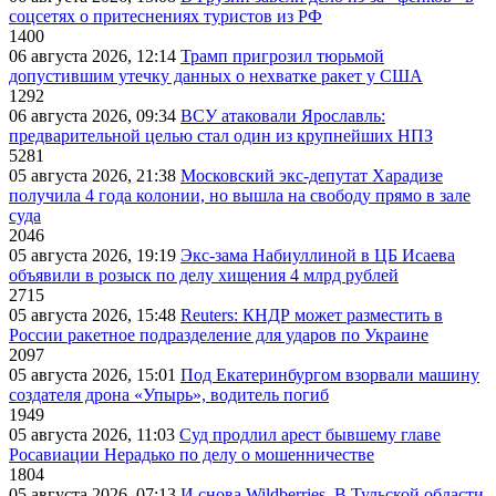
соцсетях о притеснениях туристов из РФ
1400
06 августа 2026, 12:14
Трамп пригрозил тюрьмой
допустившим утечку данных о нехватке ракет у США
1292
06 августа 2026, 09:34
ВСУ атаковали Ярославль:
предварительной целью стал один из крупнейших НПЗ
5281
05 августа 2026, 21:38
Московский экс-депутат Харадизе
получила 4 года колонии, но вышла на свободу прямо в зале
суда
2046
05 августа 2026, 19:19
Экс-зама Набиуллиной в ЦБ Исаева
объявили в розыск по делу хищения 4 млрд рублей
2715
05 августа 2026, 15:48
Reuters: КНДР может разместить в
России ракетное подразделение для ударов по Украине
2097
05 августа 2026, 15:01
Под Екатеринбургом взорвали машину
создателя дрона «Упырь», водитель погиб
1949
05 августа 2026, 11:03
Суд продлил арест бывшему главе
Росавиации Нерадько по делу о мошенничестве
1804
05 августа 2026, 07:13
И снова Wildberries. В Тульской области