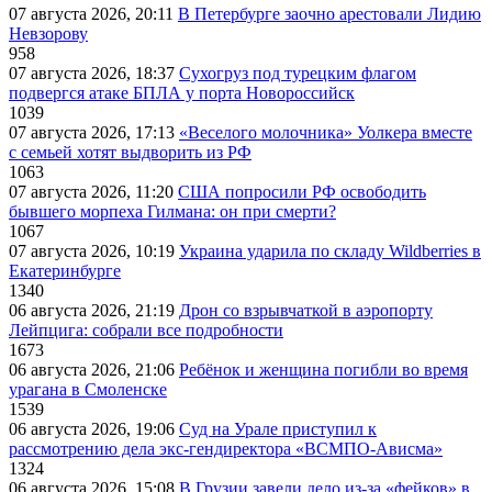
07 августа 2026, 20:11
В Петербурге заочно арестовали Лидию
Невзорову
958
07 августа 2026, 18:37
Сухогруз под турецким флагом
подвергся атаке БПЛА у порта Новороссийск
1039
07 августа 2026, 17:13
«Веселого молочника» Уолкера вместе
с семьей хотят выдворить из РФ
1063
07 августа 2026, 11:20
США попросили РФ освободить
бывшего морпеха Гилмана: он при смерти?
1067
07 августа 2026, 10:19
Украина ударила по складу Wildberries в
Екатеринбурге
1340
06 августа 2026, 21:19
Дрон со взрывчаткой в аэропорту
Лейпцига: собрали все подробности
1673
06 августа 2026, 21:06
Ребёнок и женщина погибли во время
урагана в Смоленске
1539
06 августа 2026, 19:06
Суд на Урале приступил к
рассмотрению дела экс-гендиректора «ВСМПО-Ависма»
1324
06 августа 2026, 15:08
В Грузии завели дело из-за «фейков» в