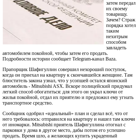
затем передал
их своему
товарищу.
Зачем? Страж
порядка хотел
таким
нехитрым
способом
завладеть
автомобилем покойной, чтобы затем его продать.
Подробности истории сообщает Telegram-канал Baza.
Прапорщик Шафигуллин совершил нехороший поступок,
когда он приехал на квартиру к скончавшейся женщине. Там
блюститель закона узнал, что у усопшей остался японский
автомобиль - Mitsubishi ASX. Вскоре полицейский придумал
легкий способ обогатиться: для этого он украл ключи от
жилья покойной, отдал их приятелю и предложил ему угнать
транспортное средство.
Сообщник одобрил «идеальный» план и сделал всё, что от
него требовалось: отправился на квартиру и нашел там ключи
от иномарки. Mitsubishi приятель Шафигуллина отогнал с
парковки у дома в другое место, дабы потом его успешно
продать. Время шло, а желающих купить украденный