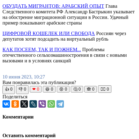
ОБУЗДАТЬ МИГРАНТОВ: АРАБСКИЙ ОПЫТ
Глава
Следственного комитета РФ Александр Бастрыкин указывает
на обострение миграционной ситуации в России. Удачный
пример показывают арабские страны
ЦИФРОВОЙ КОШЕЛЕК ИЛИ СВОБОДА
Россиян через
депутатов хотят подсадить на виртуальный рубль
КАК ПОСЕЕМ, ТАК И ПОЖНЕМ...
Проблемы
отечественного сельхозмашиностроения в связи с новыми
вызовами и в условиях санкций
10 июня 2023, 10:27
Вам понравилась эта публикация?
👍
0
👎
0
❤
0
😆
0
😡
0
🤔
0
🙈
0
🧘‍♀️
0
Поделиться
Комментарии
Оставить комментарий