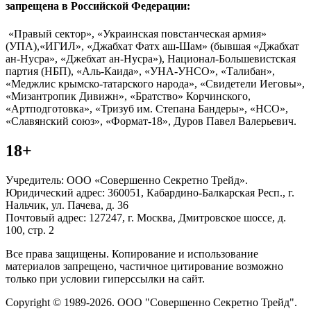
запрещена в Российской Федерации:
«Правый сектор», «Украинская повстанческая армия»
(УПА),«ИГИЛ», «Джабхат Фатх аш-Шам» (бывшая «Джабхат
ан-Нусра», «Джебхат ан-Нусра»), Национал-Большевистская
партия (НБП), «Аль-Каида», «УНА-УНСО», «Талибан»,
«Меджлис крымско-татарского народа», «Свидетели Иеговы»,
«Мизантропик Дивижн», «Братство» Корчинского,
«Артподготовка», «Тризуб им. Степана Бандеры», «НСО»,
«Славянский союз», «Формат-18», Дуров Павел Валерьевич.
18+
Учредитель: ООО «Совершенно Секретно Трейд».
Юридический адрес: 360051, Кабардино-Балкарская Респ., г.
Нальчик, ул. Пачева, д. 36
Почтовый адрес: 127247, г. Москва, Дмитровское шоссе, д.
100, стр. 2
Все права защищены. Копирование и использование
материалов запрещено, частичное цитирование возможно
только при условии гиперссылки на сайт.
Copyright © 1989-2026. ООО "Совершенно Секретно Трейд".